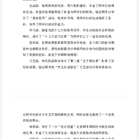
熟与自信，更加热爱生活与学习。
文
参
考
学
生
会
了心与心的沟通。
期
末
工
作
好的表现。
总