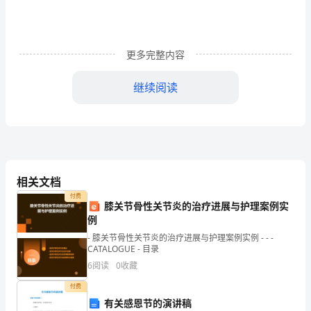
我
们
愿
更多完整内容
意
继续阅读
尝
试，
表现的舞台。
才
有
相关文档
了
付费
膝关节骨性关节炎的治疗进展与护理案例实
超
例
- 膝关节骨性关节炎的治疗进展与护理案例实例 - - -
越
CATALOGUE - 目录
与。
与
6
阅读
0
收藏
付费
创
有关感恩节的演讲稿