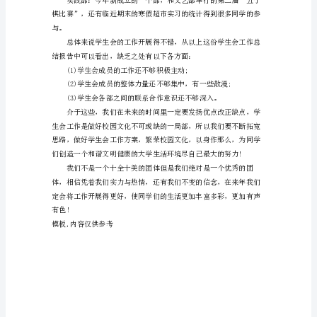
结
范
文
彩，培养了同学们的动手能力。
参
考
因
为
有
追
求，
所
以