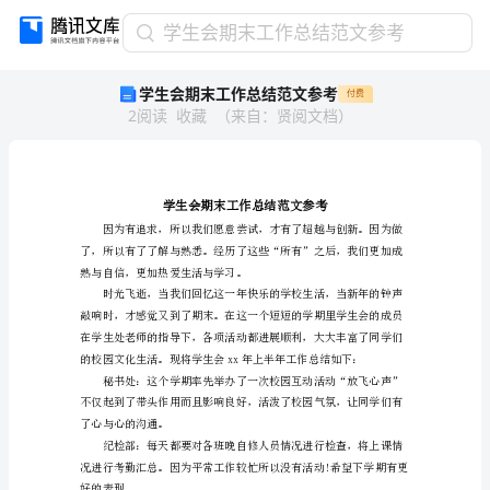
学
学生会期末工作总结范文参考
生
学生会期末工作总结范文参考
付费
会
2
阅读
收藏
（
来自
：
贤阅文档
）
期
末
工
作
总
结
范