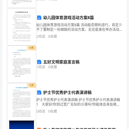
没有形成系统学问。四年级学生，虽然在学习生活中遇
悉。
到了这样
经
幼儿园体育游戏活动方案8篇
历
幼儿园体育游戏活动方案8篇 活动能否顺利进行，肯定少
不了要制定一份细致的活动方案，无论是谁在举办活动
了
的时候都是需要制定活动方案的，以下是小编精心为您
2
阅读
0
收藏
推荐的幼儿园体育游戏活动方案8篇，供大家参考。
这
付费
些
五好文明家庭发言稿
“所
1
阅读
0
收藏
有”
之
付费
护士节优秀护士代表演讲稿
后，
护士节优秀护士代表演讲稿 护士节优秀护士代表演讲稿
我
1 大家好!你到过宽广无际的沙漠吗?你能体会身处绝境
企盼沙漠绿洲出现的急切心情吗?面对痛苦的医疗疾病患
0
阅读
0
收藏
者我们护士就应该用双手为他们撑起一片蓝天，用爱
们
更