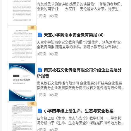
新。
有关感恩节的演讲稿 感恩节的演讲稿1 尊敬的老师们，
亲爱的同学们： 大家好! 无论是对人对事，对于生活
因
中的一切，忆一忆他们带给你的力量，想一想他们为你
1
阅读
0
收藏
的付出，去珍惜，去紧握。怀揣着这样一颗赤诚的
为
付费
做
天宝小学防溺水安全教育简报 (4)
了，
天宝小学防溺水安全教育简报 “珍爱生命、预防溺水”安
全教育简报 随着夏季的来临，防溺水教育成为当前幼儿
园安全教育的重要任务。为增强师幼安全意识，提高安
所
0
阅读
0
收藏
全防范能力，避免溺水事故发生，为确保
以
南京枚石文化传播有限公司介绍企业发展分
有
析报告
了
南京枚石文化传播有限公司 企业发展分析结果企业发展
指数得分企业发展指数得分南京枚石文化传播有限公司
综合得分说明：企业发展指数根据企业规模、企业创
了
1
阅读
0
收藏
新、企业风险、企业活力四个维度对企业发展情况进行
评价。
解
付费
小学四年级上册生命、生态与安全教案
与
有色!
四年级上册《生命、生态与安全》教学打算一、学生状
况分析由于《生命、生态与安全》课程是四川省地方教
熟
模板,内容仅供参考
材，学生对于生活、生命与安全的学问完全是零散的，
2
阅读
0
收藏