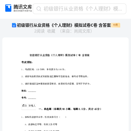
初
初级银行从业资格《个人理财》模拟试卷C卷 含答案
级
初级银行从业资格《个人理财》模拟试卷C卷 含答案
付费
银
2
阅读
收藏
（
来自
：
尚阅文库
）
行
从
业
资
格
《个
考试须知：
人
1、考试时间：120分钟，本卷满分为100分。