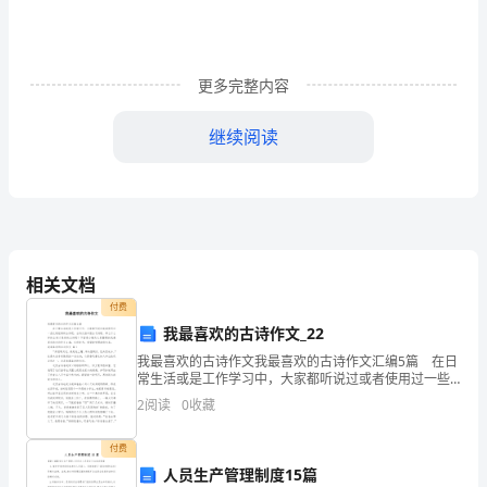
财》
模
更多完整内容
拟
试
继续阅读
卷
A、可预知地
C
B、可测定地
卷
C、多变化地
含
相关文档
付费
答
D、不可预见地
我最喜欢的古诗作文_22
案
我最喜欢的古诗作文我最喜欢的古诗作文汇编5篇 在日
常生活或是工作学习中，大家都听说过或者使用过一些
考
比较经典的古诗吧，古诗泛指中国古代诗歌。那么什么
政策的改革与调整进行充分的（）
2
阅读
0
收藏
样的古诗才是好的古诗呢？下面是小编为大家整理的我
最
试
A、情景分析
付费
须
人员生产管理制度15篇