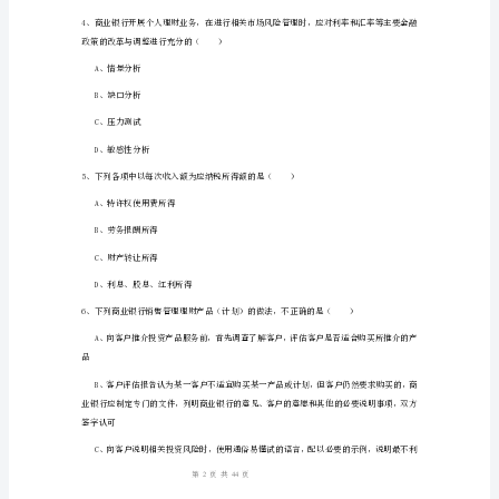
D、法律地位不平等，权利义务不对等
案
初
务性项目。
级
A、保管箱业务
银
行
B、企业代管业务
从
C、保管箱出售
业
D、保管箱借用
资
格
《个
1
44
第页共页
人
理