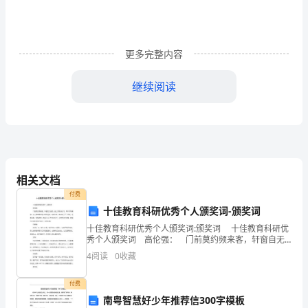
生
课
更多完整内容
外
继续阅读
文
五、参加班级：幼儿班、小学各班级
体
活
六、活动项目
动
1、
单项：
相关文档
工
付费
程，
十佳教育科研优秀个人颁奖词-颁奖词
十佳教育科研优秀个人颁奖词:颁奖词 十佳教育科研优
深
秀个人颁奖词 高伦强： 门前莫约频来客，轩窗自无
2、
集体项目
俗韵，座上同观未见书，草木亦有真香。世上最难得的
4
阅读
0
收藏
化
是认真和坚持，始终以来，她对自己严于规定
①
障碍穿梭跑②迎面接力
基
付费
3、
幼儿项目
南粤智慧好少年推荐信300字模板