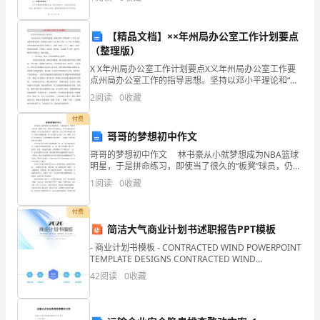
这
详细总结，总字数约____字。一、开展春节
一
【精品文档】××年州局办公室工作计划要点
（整理版）
指
X X年州局办公室工作计划要点X义年州局办公室工作要
导
点州局办公室工作的指导思想。坚持以邓小平理论和“三
个代 表”重要思想为指导，贯彻执行党的十六大和十六届
2
阅读
0
收藏
思
三中、四中 全会精神，在州局党组和省局办公室领
付费
想，
哥哥的梦想初中作文
促
哥哥的梦想初中作文 林书豪从小就梦想成为NBA篮球
明星，于是拼命练习，即使当了很久的“板凳”球员，仍打
击不了他的决心，终于完成打进NBA的梦想；多少体育
进
1
阅读
0
收藏
运发动为了一圆冠军梦，在大太阳下和倾盆大雨中
小
付费
学
简洁大气商业计划书述职报告PPT模板
- 商业计划书模板 - CONTRACTED WIND POWERPOINT
生
TEMPLATE DESIGNS CONTRACTED WIND
POWERPOINT TEMPLA
42
阅读
0
收藏
全
面