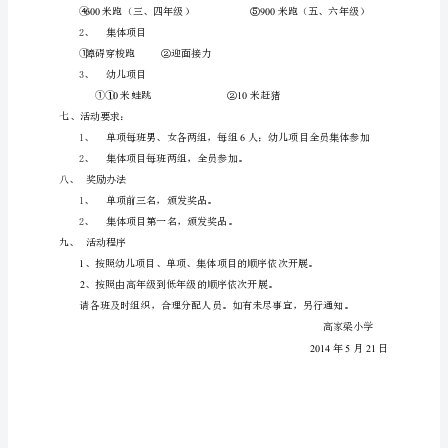
方
案
为
全
面
深
入
三、活动时间：
实
61
学校暂定于月日开展本次活动。
施
四、活动地点：操场
全
国
小
学