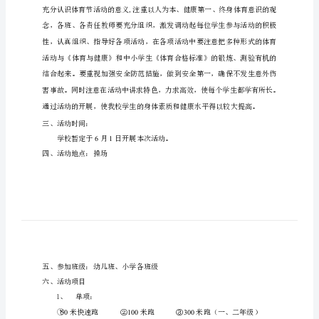
家
梁
小
一、体育节主题：
学
第
十
三
届
体
生活态度。
育
二、活动要求：
节
活
动