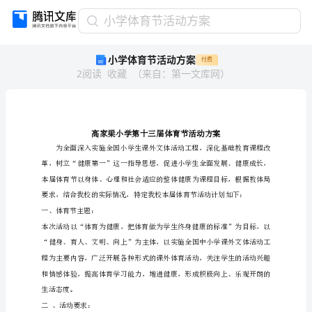
小
小学体育节活动方案
学
小学体育节活动方案
付费
体
2
阅读
收藏
（
来自
：
第一文库网
）
育
节
活
动
方
案
高