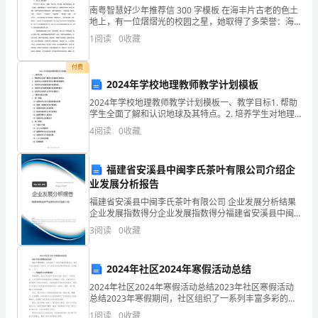
础
南粤智慧好少年推荐信 300 字模板 在海丰片古老的色土
①①
1
地上，有一位熠熠光的校园之星，她取得了多荣誉：海
教
丰秀少先、秀学生干部、四好少年、文明之星、学兵、
1
阅读
0
收藏
三好学生??她上挂着自信的微笑，明亮的双眸透着智
七、活动要求：
育
付费
课
1、
2024年学校地理教师教学计划模板
程
2、
集体项目每班两组
2024年学校地理教师教学计划模板一、教学目标1. 帮助
学生全面了解和认识地球及其特点。2. 培养学生对地理
改
科学的兴趣和探索精神。3. 培养学生的地理思维和地理
八、
奖励办法
4
阅读
0
收藏
素养。4. 培养学生的地理观察和实地调研
革，
1、
单项前三名，颁发奖品。
福建省安溪县中闽李氏茶叶有限公司介绍企
树
业发展分析报告
2、
集体项目第一名，颁发奖品。
立
福建省安溪县中闽李氏茶叶有限公司 企业发展分析结果
九、
活动程序
企业发展指数得分企业发展指数得分福建省安溪县中闽
“健
李氏茶叶有限公司综合得分说明：企业发展指数根据企
3
阅读
0
收藏
业规模、企业创新、企业风险、企业活力四个维度对企
1
康
业发
2
2024年社区2024年寒假活动总结
第
2024年社区2024年寒假活动总结2023年社区寒假活动
一”
总结2023年寒假期间，社区组织了一系列丰富多彩的活
动，吸引了社区居民的广泛参与。以下是对这些活动的
1
阅读
0
收藏