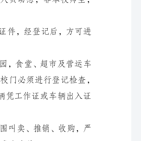
三、外来车辆未经允许不得驶入校园，食堂、超市及营运车
辆凭临时出入证进出，非机动车辆出入校门必须进行登记检查，
施工单位车辆凭通行证进出，教职工车辆凭工作证或车辆出入证
四、严禁商贩进入校内或在学校周围叫卖、推销、收购，严
五、携带物品进入校门应主动接受门卫检查、登记、验证，
七、对违反门卫管理制度者，视情节轻重按有关规定处罚。