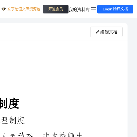
立享超值文库资源包
我的资料库
开通会员
Login 腾讯文档
编辑文档
一、坚守工作岗位，善于观察出入人员动态，非本校师生，
二、来访办事人员，须持本人有效证件，经登记后，方可进