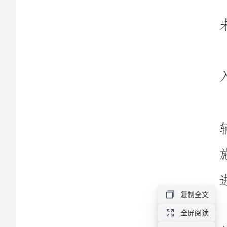
卫
入校内；
管
理
规
章
进出；
制
度
第
一
篇：
门
复制全文
卫
全屏阅读
管