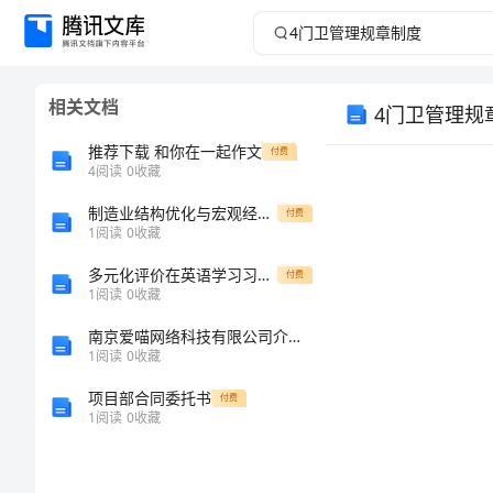
4
门
相关文档
4门卫管理规
卫
推荐下载 和你在一起作文
付费
管
4
阅读
0
收藏
理
制造业结构优化与宏观经济质量协同机制研究
付费
1
阅读
0
收藏
规
多元化评价在英语学习习惯培养中的实践论文
付费
1
阅读
0
收藏
章
南京爱喵网络科技有限公司介绍企业发展分析报告
1
阅读
0
收藏
制
项目部合同委托书
付费
度
1
阅读
0
收藏
门