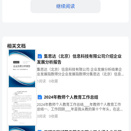
是
继续阅读
我
们
社
区
相关文档
发
四、环境保护
集思达（北京）信息科技有限公司介绍企业
展
发展分析报告
集思达（北京）信息科技有限公司 企业发展分析结果企
取
业发展指数得分企业发展指数得分集思达（北京）信息
科技有限公司综合得分说明：企业发展指数根据企业规
得
1
阅读
0
收藏
模、企业创新、企业风险、企业活力四个维度对企业发
展情
显
2024年教师个人教育工作总结
著
2024年教师个人教育工作总结____年教师个人教育工作
总结一、工作回顾____年是我从教的第十个年头，在这一
成
年里，我继续在中学从事英语教学工作。回顾过去一年
3
阅读
0
收藏
的工作，我深感责任重大，使命光荣。面对新的
五、社区服务
绩