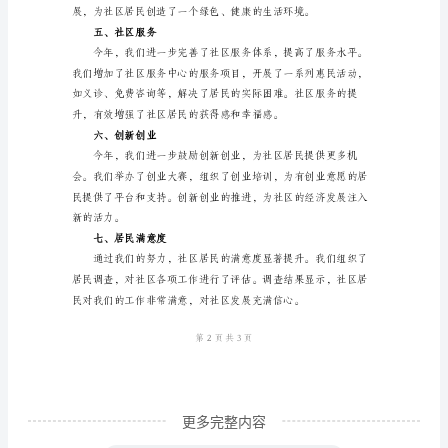
社
区
工
理水平。
作
三、文化建设
发
展
的
关
键
一
年，
也
更多完整内容