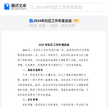
2024
2024年社区工作年度总结
年
2024年社区工作年度总结
付费
社
3
阅读
收藏
（
来自
：
尚阅文库
）
区
工
作
年
度
总
结