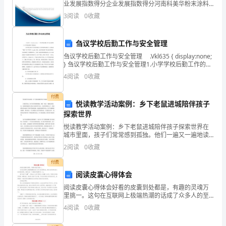
业发展指数得分企业发展指数得分河南科美华粉末涂料
区
科技有限公司综合得分说明：企业发展指数根据企业规
3
阅读
0
收藏
模、企业创新、企业风险、企业活力四个维度对企业发
在
展情
各
刍议学校后勤工作与安全管理
刍议学校后勤工作与安全管理 .Vkl635 { display:none;
项
} 刍议学校后勤工作与安全管理1.小学学校后勤工作的意
义 小学学校后勤工作是学校教学工作的重要组成部
工
4
阅读
0
收藏
分，主要包括“服务
作
付费
悦读教学活动案例：乡下老鼠进城陪伴孩子
上
探索世界
悦读教学活动案例：乡下老鼠进城陪伴孩子探索世界在
取
城市里面，孩子们常常感到孤独。他们一遍又一遍地读
着课本，却渴望着能够与更加丰富的世界互动。在这样
得
2
阅读
0
收藏
的情况之下，悦读教学活动成为了很多学校的选择。通
过悦读教
了
付费
阅读皮囊心得体会
积
阅读皮囊心得体会好看的皮囊到处都是，有趣的灵魂万
里挑一。这句在互联网上极端热潮的话成了众多人的至
极
理名言，很多人把它奉为自己找对象的原则，想要去找
4
阅读
0
收藏
一个有趣的灵魂携手走一生。我不知道“皮囊”一词如此之
进
火是