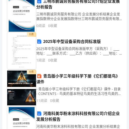
的
三明市鹏诚劳务服务有限公司介绍企业发展
分析报告
一
三明市鹏诚劳务服务有限公司 企业发展分析结果企业发
展指数得分企业发展指数得分三明市鹏诚劳务服务有限
年。
公司综合得分说明：企业发展指数根据企业规模、企业
0
阅读
0
收藏
创新、企业风险、企业活力四个维度对企业发展情况进
经
行评
付费
过
2025年中型设备采购合同标准版
六、创新创业
2025年中型设备采购合同标准版甲方（采购方）：____
一
地址：____联系方式：____乙方（供应商）：____地址：
____联系方式：____鉴于甲方需采购乙方中型设备，为确
1
阅读
0
收藏
年
保双方合法权益，经双方友
的
付费
青岛版小学三年级科学下册《它们都是鸟》
努
课件
- 青岛版小学三年级科学下册《它们都是鸟》课件 - 目录
新的活力。
力，
- CONTENTS - 鸟类的基本特征鸟类的生活习性鸟类的多
样性鸟
七、居民满意度
11
阅读
0
收藏
我
们
河南科美华粉末涂料科技有限公司介绍企业
发展分析报告
社
河南科美华粉末涂料科技有限公司 企业发展分析结果企