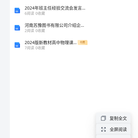
《银
2024年班主任经验交流会发言稿标准范文
考号：_______
6
阅读
0
收藏
行
河南苏豫图书有限公司介绍企业发展分析报告
2
阅读
0
收藏
管
2024版新教材高中物理课时分层作业十八电路中的能量转化新人教版必修第三册
付费
7
阅读
0
收藏
理》
A、广义货
考
B、狭义货
前
C、基础货
冲
D、准货币
刺
复制全文
试
全屏阅读
卷