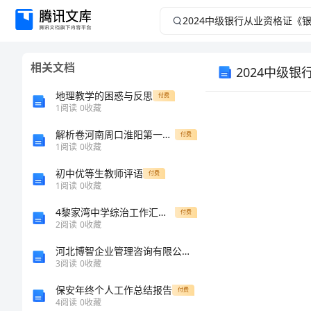
2024
中
相关文档
2024中级
级
地理教学的困惑与反思
付费
银
1
阅读
0
收藏
行
解析卷河南周口淮阳第一高级中学数学八年级下册三角形专题训练试题
付费
1
阅读
0
收藏
从
初中优等生教师评语
付费
考试须知：
1
阅读
0
收藏
业
4黎家湾中学综治工作汇报材料
付费
2
阅读
0
收藏
资
河北博智企业管理咨询有限公司介绍企业发展分析报告
格
3
阅读
0
收藏
保安年终个人工作总结报告
付费
证
4
阅读
0
收藏
姓名：_______