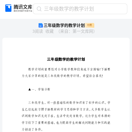
三
三年级数学的教学计划
年
三年级数学的教学计划
付费
级
3
阅读
收藏
（
来自
：
第一文库网
）
数
学
的
教
学
计
划