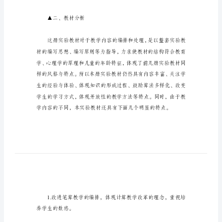
三
年
级
▲一、学情分析
数
学
的
教
学
计
划
力创造了条件。
教
学
▲二、教材分析