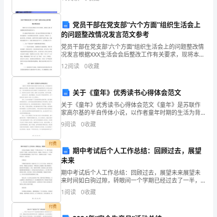
计
党员干部在党支部“六个方面”组织生活会上
划，
的问题整改情况发言范文参考
希
党员干部在党支部'六个方面”组织生活会上的问题整改情
况发言根据XXX生活会会后整改工作有关要求，现将本人
望
梳 理问题整改落实情况报告如下：本人通过开展谈心谈
12
阅读
0
收藏
话、深入盘点和检视以及开展批 评和自我批评，全
你
关于《童年》优秀读书心得体会范文
会
关于《童年》优秀读书心得体会范文《童年》是苏联作
喜
家高尔基的半自传体小说，以作者童年时期的生活为背
景，真实地揭示了贫苦家庭的现状和人们的生活状况。
9
阅读
0
收藏
欢！
小说以童真的目光回忆和描写了作者的童年经历，通过
对自己、
▲
付费
期中考试后个人工作总结：回顾过去，展望
一、
未来
期中考试后个人工作总结：回顾过去，展望未来展望未
学
来时间如白驹过隙，转眼间一个学期已经过去了一半，
期中考试也已经落下了帷幕，这场考试不仅仅是一次测
1
阅读
0
收藏
情
验，更是对自己一个学期学习状态和积累的检验。在这
个节点上
付费
分