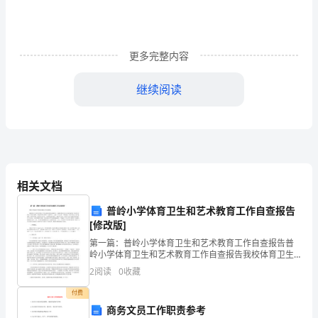
们
来
说
更多完整内容
不
继续阅读
言
而
喻!
下
养学生的数感。
相关文档
面
普岭小学体育卫生和艺术教育工作自查报告
[修改版]
要
第一篇：普岭小学体育卫生和艺术教育工作自查报告普
为
岭小学体育卫生和艺术教育工作自查报告我校体育卫生
和艺术教育工作在县教育局的正确领导下，根据市教育
2
阅读
0
收藏
大
局关于开展学校体育卫生和艺术教育工作指示精神，学
校领导班
付费
家
商务文员工作职责参考