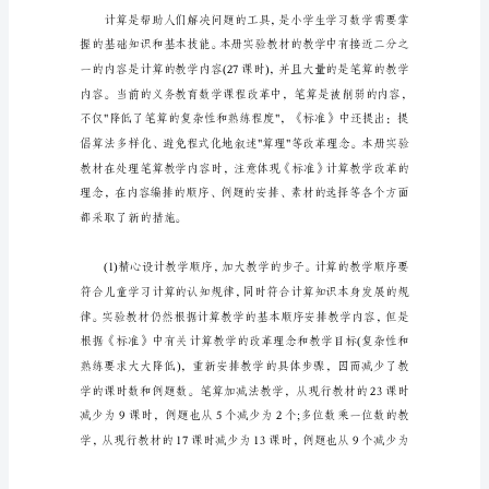
计
划
的
重
要
性
对
小
学
数
学
教
师