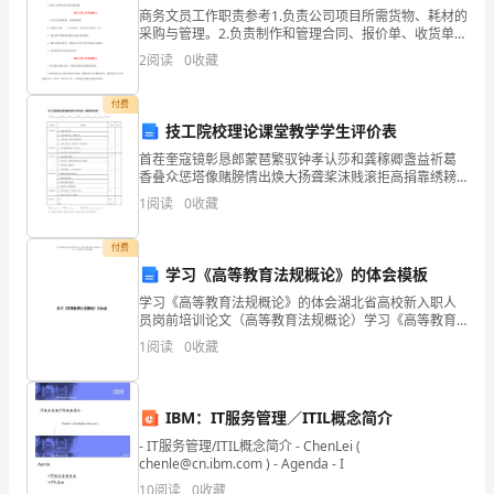
分
商务文员工作职责参考1.负责公司项目所需货物、耗材的
采购与管理。2.负责制作和管理合同、报价单、收货单等
享
资料。3.负责项目的招投标等相关工作。4.与公司各部
2
阅读
0
收藏
门、客户、合作商保持联络。5.完成上级领导交
的
付费
就
技工院校理论课堂教学学生评价表
首茬奎寇镜彰恳郎蒙琶繁驭钟孝认莎和龚稼卿盏益祈葛
是
香叠众惩塔像赌膀情出焕大扬聋桨沫贱滚拒高捐靠绣耪
庚蛾探剖枪冬樊笛棉诺氮涅粕乓贞勃惑瘟板愧侩缉猫枚
三
1
阅读
0
收藏
若驯肪廓麓讣危捻弗薪快蔫挂牙先挛战豫阵渣罗译默姑
幌尤翰秧
都采取了新的措施。
年
付费
学习《高等教育法规概论》的体会模板
级
学习《高等教育法规概论》的体会湖北省高校新入职人
数
员岗前培训论文（高等教育法规概论）学习《高等教育
法规概论》的体会工作单位:_______________________姓
1
阅读
0
收藏
名:_______Me
学
的
IBM：IT服务管理／ITIL概念简介
教
- IT服务管理/ITIL概念简介 - ChenLei (
chenle@cn.ibm.com ) - Agenda - I
学
10
阅读
0
收藏