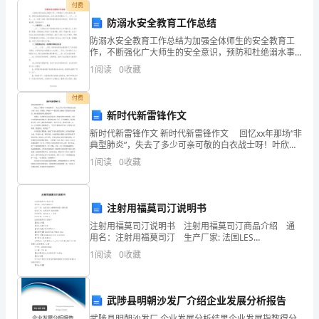
自
付费
防溺水安全教育工作总结
身
防溺水安全教育工作总结为加强全体师生的安全教育工
作，不断强化广大师生的安全意识，预防和杜绝溺水事
素
故发生，结合本校实际情况，于____月____日至____日，
1
阅读
0
收藏
开展了为期一周的预防溺水教育周主题活动，并
质
付费
适
新时代新雷锋作文
应
新时代新雷锋作文 新时代新雷锋作文 回忆xx年那场“非
典型肺炎”，失去了多少可亲可敬的白衣战士呀！叶欣、
新
邓练贤、李晓红……他们用生命换来了无数病人的康复，
1
阅读
0
收藏
他们都是新时代的新雷锋！ 李晓红，是武
形
势
注射用福莫司汀说明书
注射用福莫司汀说明书 注射用福莫司汀商品介绍 通
下
用名：注射用福莫司汀 生产厂家: 法国LES
LABORATOIRES SERVIER 批准文号：注册证号
1
阅读
0
收藏
社
H20100386 药品规
会
武陟县明朝沙发厂介绍企业发展分析报告
发
武陟县明朝沙发厂 企业发展分析结果企业发展指数得分