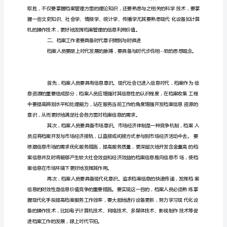
新
形
势
下
社
会
发
展
需
作用。
求