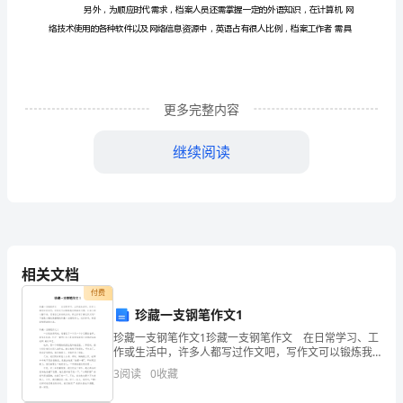
浅
谈
档
案
更多完整内容
管
继续阅读
理
人
员
应
相关文档
如
付费
珍藏一支钢笔作文1
何
珍藏一支钢笔作文1珍藏一支钢笔作文 在日常学习、工
提
作或生活中，许多人都写过作文吧，写作文可以锻炼我
们的独处习惯，让自己的心静下来，思考自己未来的方
3
阅读
0
收藏
高
向。那么你有了解过作文吗？下面是小编收集整理的珍
藏一