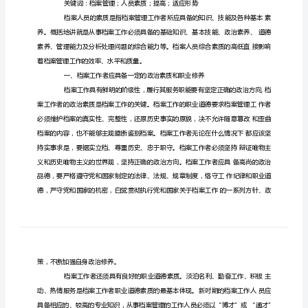
何
提
高
自
身
素
质
适
应