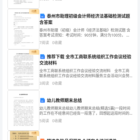
款
简短，欢送阅读。 1、有人说：人人都可以成为自己
、
的
付费
泰州市助理初级会计师经济法基础检测试题
含答案
单
泰州市助理（初级）会计师《经济法基础》检测试题 含
位
答案考试须知：考试时间：90分钟，满分为100分。 请
首先按要求在试卷的指定位置填写您的姓名、准考证号
7
阅读
0
收藏
直
和所在单位的名称。本卷共有四大题分别为单选题、多
《
付费
接
推荐下载 全市工商联系统组织工作会议经验
交流材料
支
全市工商联系统组织工作会议经验交流材料 全市工商
联系统组织工作会议经验交流材料服务立会活动兴会努
付
力开创工商联组织工作新局面——全市工商联系统组织
3
阅读
0
收藏
工作会议经验交流材料区工商业联合会年月近年来，区
的
工商联
土
幼儿教师期末总结
幼儿教师期末总结幼儿教师期末总结(精选5篇)一段时间
地
的工作在不经意间已经告一段落了，回想起这段时间的
工作，一定取得了很多的成绩，要做好回顾和梳理，写
5
阅读
0
收藏
价
好工作总结哦。下面小编给大家带来幼儿教师期末总结
款。
付费