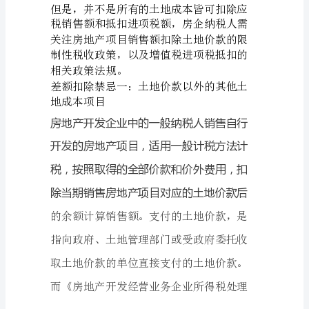
差
额
扣
（
除
），
的
，
十
价款后的余额计
项
禁
忌
支
=（
付
的
土