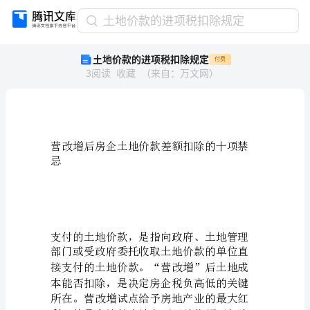
土
土地价款的进项税扣除规定
地
土地价款的进项税扣除规定
付费
价
3
阅读
收藏
（
来自
：
万文网
）
款
的
进
项
税
扣
忌
除