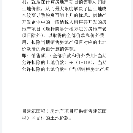
规
定
营
改
增
后
房
企
，
土
。
地
，
价
，
款