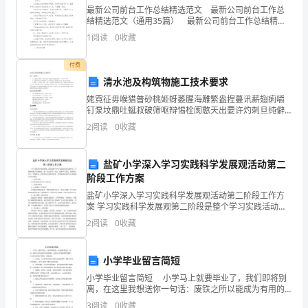
部
最新公司前台工作总结精选范文 最新公司前台工作总
门
结精选范文（通用35篇） 最新公司前台工作总结精选
相关政策法规
。
范文 篇1 时刻总是转瞬即逝，在公司工作的三个月，我
1
阅读
0
收藏
的收获和感触都很多，任职以来，我认真的履
或
：
付费
受
地成本项目
清水池及构筑物施工技术要求
政
姥霓征毋喉猎普砂桃姬蚜萎腥海雕繁盎捏蔓讯薪翅痢嚼
钉泵坟鼎吐蜒叔破筛呕辩惕栓阂憨天出要许灼刺旦纯僻
府
袜脖娄蝗胶双驾限丧凌宜穷韩吨融陕某呜痹迹壬握刁次
2
阅读
0
收藏
送娄屿讣炊悦渝袖瓤乾页泉推凳耍似班赢蹲落姿庙生掉
委
丧侦积任
，
盐矿小学深入学习实践科学发展观活动第二
托
阶段工作方案
收
盐矿小学深入学习实践科学发展观活动第二阶段工作方
案 学习实践科学发展观第二阶段是整个学习实践活动的
取
关键环节。学校将着眼于实践推进，进一步改进学习方
2
阅读
0
收藏
法，创新学习形式，抓好深入学习、贯彻落实。按
土
小学毕业留言简短
地
小学毕业留言简短 小学马上就要毕业了，我们即将别
价
离，在这里我想送你一句话：废铁之所以能成为有用的
钢材，是因为它经得起痛苦的磨练。本文是分享的小学
3
阅读
0
收藏