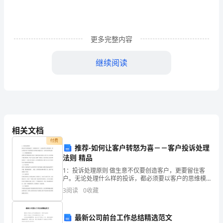
地
价
更多完整内容
款，
继续阅读
是
÷
指
向
积支付的土地价款
）×
政
相关文档
府、
付费
推荐-如何让客户转怒为喜－－客户投诉处理
土
法则 精品
，
地
1：投诉处理原则 做生意不仅要创造客户，更要留住客
户。无论处理什么样的投诉，都必须要以客户的思维模
管
式寻求解决问题的方法。投诉处理原则包括： （1）正确
3
阅读
0
收藏
的服务理念 需要经常不断地提高全体员工的素质和业务
理
最新公司前台工作总结精选范文
，