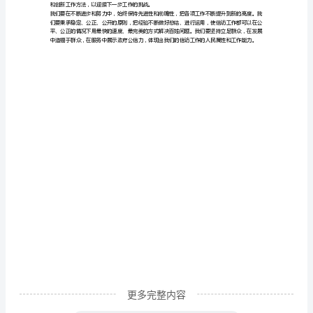
了7天内。
随
4.
加强信访稳定性工作
着
现
代
三、经验总结
1.
广泛宣传，营造和谐的舆论氛围
信
息
的社会氛围。
技
2.
并联式的调解机制
术
的
迅
速
发
更多完整内容
展，