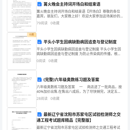
但
篝火晚会主持词开场白和结束语
在
篝火晚会主持词开场白和结束语【开场白】尊敬的各位
嘉宾，朋友们，大家晚上好！欢迎大家参加这场美妙的
乡
篝火晚会，我是今天的主持人。在这美丽的夜晚，我们
79
阅读
0
收藏
将共同迎接熊熊燃烧的篝火，仿佛明亮的星星点亮了黑
村
夜。篝火
付费
地
平头小学生因病缺勤病因追查与登记制度
平头小学生因病缺勤病因追查与登记制度 平头小学生因
区，
病缺勤病因追查与登记制度 为防止传染病的传播，根据
《中华人民 ___传染病防治法》、《学校和托幼机构传染
由
0
阅读
0
收藏
病疫情报告工作规范》的有关规定，特制定本： 1
于
(完整)六年级奥数练习题及答案
经
六年级奥数练习题及答案 一 商店进了一批商品，按
济、
40%加价出售.在售出八成后，为了尽快销完，决定五折
处理剩余商品，而且商品全部出售后，突然被征收了150
28
阅读
0
收藏
文
元的附加税，这使得商店的实际利润率仅仅预
化
最新辽宁省沈阳市苏家屯区试验检测师之交
通工程考试题库精品【完整版】
等
最新辽宁省沈阳市苏家屯区试验检测师之交通工程考试