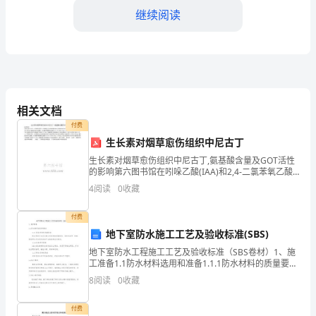
继续阅读
人
们
的
生
相关文档
活
解的工作。
付费
3.
构建互联网平台
水
生长素对烟草愈伤组织中尼古丁
生长素对烟草愈伤组织中尼古丁,氨基酸含量及GOT活性
平
的影响第六图书馆在吲哚乙酸(IAA)和2,4-二氯苯氧乙酸
(2,4-D)增减基上生长的烟草愈伤组织,互相转移后进行继
和效率，进一步方便了大家反映问题。
4
阅读
0
收藏
也
代培养,结果表明,IA能促进尼古
四、展望未来
不
付费
地下室防水施工工艺及验收标准(SBS)
断
地下室防水工程施工工艺及验收标准（SBS卷材）1、施
和创新工作方法，以迎接下一步工作的挑战。
工准备1.1防水材料选用和准备1.1.1防水材料的质量要求
提
防水材料应出具合格证书和性能检测报告，材料的品
8
阅读
0
收藏
种、规格、性能等应符合现行国家产品标准和设计
高。
付费