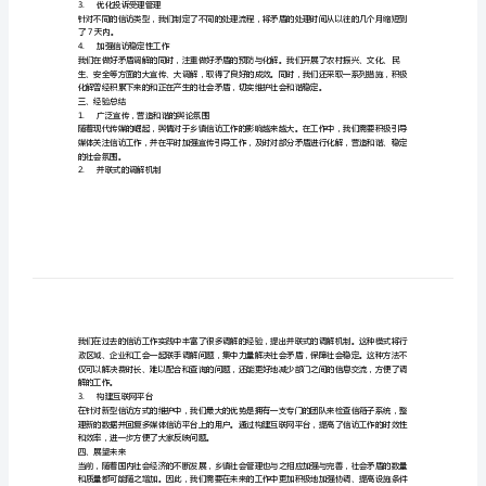
范
2019年的工作成绩和经验体会。
一、总体情况
文
乡
镇
89.59%。
信
二、解决措施
1.
加强宣传力度
访
年
识。
终
2.
及时处理信访
工
作
总
3.
优化投诉受理管理
结