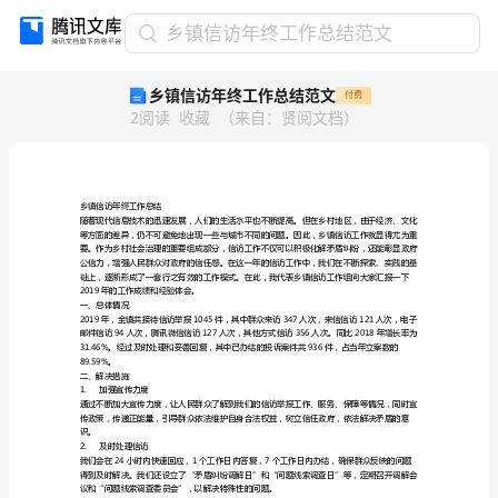
乡
乡镇信访年终工作总结范文
镇
乡镇信访年终工作总结范文
付费
信
2
阅读
收藏
（
来自
：
贤阅文档
）
访
年
终
工
作
乡镇信访年终工作总结
总
结