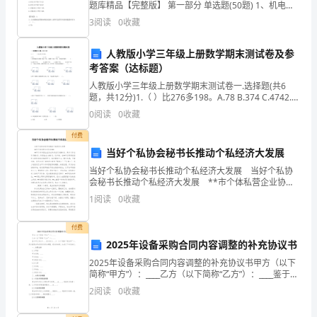
方
题库精品【完整版】 第一部分 单选题(50题) 1、机电工
程分项工程合格率为（ ）。A.70B.75C.80D.100【答
3
阅读
0
收藏
面
案】：D2、请回答下
的
人教版小学三年级上册数学期末测试卷及参
考答案（达标题）
差
人教版小学三年级上册数学期末测试卷一.选择题(共6
题，共12分)1.（ ）比276多198。A.78 B.374 C.4742.养
异，
鸡场卖出鸡蛋3560千克，还剩下28
0
阅读
0
收藏
仍
付费
不
当好个私协会秘书长推动个私经济大发展
当好个私协会秘书长推动个私经济大发展 当好个私协
可
会秘书长推动个私经济大发展 **市个体私营企业协会
*** **市个体私营企业协会共有会员9200名，其中个
1
阅读
0
收藏
避
体会员7800名，私营企业1400名
免
付费
2025年设备采购合同内容调整的补充协议书
地
2025年设备采购合同内容调整的补充协议书甲方（以下
简称“甲方”）：____乙方（以下简称“乙方”）：____鉴于甲
出
乙双方于____签订的《____》（以下简称“原合同”），双
2
阅读
0
收藏
方就原合同内容进行部分调
现