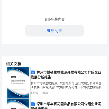
识》
综
更多完整内容
合
练
继续阅读
习
C、二级预防
试
D、三级预防
题
4、个人健康档案不包括（）。
含
相关文档
A、个人一般资料和生活习惯及嗜好
答
林州市博顿生物能源开发有限公司介绍企业
B、家系图
发展分析报告
案
C、既往健康状况和心理健康状况
林州市博顿生物能源开发有限公司 企业发展分析结果企
业发展指数得分企业发展指数得分林州市博顿生物能源
考
开发有限公司综合得分说明：企业发展指数根据企业规
D、生活事件
1
阅读
0
收藏
模、企业创新、企业风险、企业活力四个维度对企业发
试
展情
深圳市华丰百花园饰品有限公司介绍企业发
须
展分析报告