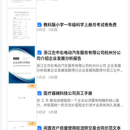
岗位的任职。在设计院工作这段时间里，我得到了很多
A、原发性高血压为主
的培
为
B、继发性高血压不足5%
100
C、70%继发性高血压由肾脏疾病引起
教科版小学一年级科学上册月考试卷免费
分。
6
阅读
0
收藏
D、以上说法都正确
2、
请
浙江左中右电动汽车服务有限公司杭州分公
2
29
第页共页
首
司介绍企业发展分析报告
浙江左中右电动汽车服务有限公司杭州分公司 企业发展
先
分析结果企业发展指数得分企业发展指数得分浙江左中
右电动汽车服务有限公司杭州分公司综合得分说明：企
1
阅读
0
收藏
按
业发展指数根据企业规模、企业创新、企业风险、企业
活力
付费
要
医疗器械科技公司员工手册
求
员 工 手 册总经理致辞一个企业必须要有明确的核心能
力，并依靠统一的文化价值观念引领才会具有持久发展
在
的动力与创造力。公司一直秉承“以人为本、科技领先、
9
阅读
0
收藏
追求卓越、敢于创新、注重诚信”的理念，以“技术求生
试
付费
闲置农户房屋使用权流转交易合同示范文本