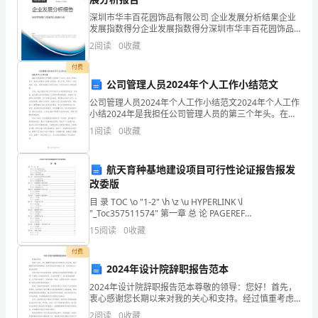
A．与客户建立良好的关系
知：
深圳市华丰百花园饰品有限公司 企业发展分析结果企业
发展指数得分企业发展指数得分深圳市华丰百花园饰品
B．提供使顾客满意的服务
1、
有限公司综合得分说明：企业发展指数根据企业规模、
2
阅读
0
收藏
企业创新、企业风险、企业活力四个维度对企业发展情
C．客户导向型的市场营销
况进
考
付费
公司管理人员2024年个人工作小结范文
D．选定合理的目标市场
试
公司管理人员2024年个人工作小结范文2024年个人工作
E．市场营销的管理过程
时
小结2024年是我担任公司管理人员的第三个年头。在这
一年的工作中，我充分发挥自己的能力和经验，努力工
1
阅读
0
收藏
6、关于职业道德的描述错误的是()。
作，取得了一定的成绩。在此，我将对我的工作进
间：
120
航天育种基地建设项目可行性论证报告报发
改委版
分
目 录 TOC \o "1-2" \h \z \u HYPERLINK \l
钟，
"_Toc357511574" 第一章 总 论 PAGEREF
C、是一般道德在职业行为中的反映
_Toc357511574 \h 1 HYPER
15
阅读
0
收藏
本
D、是一种强制性的约束机制
付费
卷
2024年设计院辞职报告范本
E、是社会分工的产物
满
2024年设计院辞职报告范本尊敬的领导：您好！首先，
7、关于高血压，正确的是（）。
衷心感谢您长期以来对我的关心和支持。经过慎重考虑
和深思熟虑，我决定辞去设计院的工作，结束我在这个
分
2
阅读
0
收藏