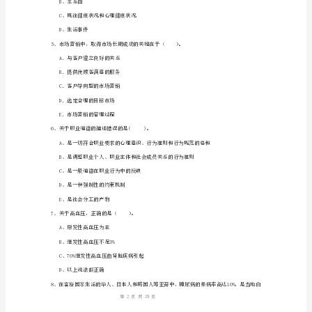
E．报销比例不同
案
2、以下不属于
2024
A．分类指导，找共同点
二
B．分级干预，阶段渐进
级
C．核心信息，切中要害
健
D．知识技能，态度关键
康
E．关注个体，具体实施
管
3、我国预防保健工作的基本策略是（）。
理
师
A、计划生育和环境保护
《理
B、一级预防
1
29
第页共页
论
知