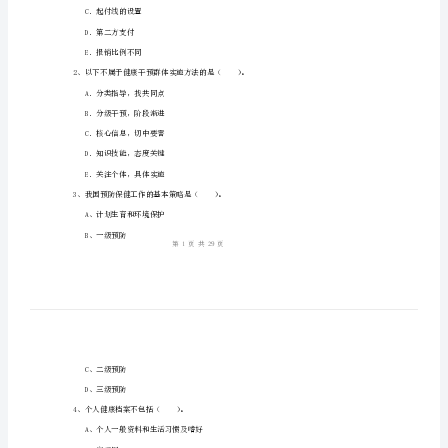
知
识》
综
姓名：
______
合
考号：
______
练
习
试
A．严格控制
题
B．费用审核
含
C．起付线的设置
D．第二方支付
答