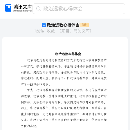
政
政治远教心得体会
治
政治远教心得体会
付费
远
1
阅读
收藏
（
来自
：
尚阅文库
）
教
心
得
体
会
政
治