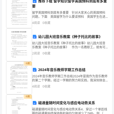
推荐下载 留学知识留学英国预科到底有多重
教
要
留学英国预科到底有多重要 针对大家关心的英国预科
育
问题，下面 英国留学为什么要读预科 英国学生在进
入大学前接受的教育为13年，而中国学生为12年，比英
4
阅读
0
收藏
模
国学生少一年。 而英国学生在高中期间就已经开
式
幼儿园大班音乐教案《种子托比的故事》
下，
幼儿园大班音乐教案《种子托比的故事》幼儿园大班音
乐教案《种子托比的故事》 作为一名教职工，就有可
学
能用到教案，借助教案可以更好地组织教学活动。优秀
2
阅读
0
收藏
的教案都具备一些什么特点呢？下面是小编整理的幼儿
生
园大
付费
通
2024年音乐教师学期工作总结
2024年音乐教师学期工作总结2024年是我作为音乐教师
过
的第二个学期，经过一学期的努力和实践，我深刻体会
到了教育事业的艰巨和责任。在这一学期里，我积极探
网
4
阅读
0
收藏
索教育教学方法，不断提升教学水平，取得了一些成果
络
付费
磁通量随时间变化与感应电动势关系
平
磁通量随时间变化与感应电动势关系4．穿过一个单匝线
圈的磁通量始终保持每秒钟均匀地减少了2Wb，则 （ ）