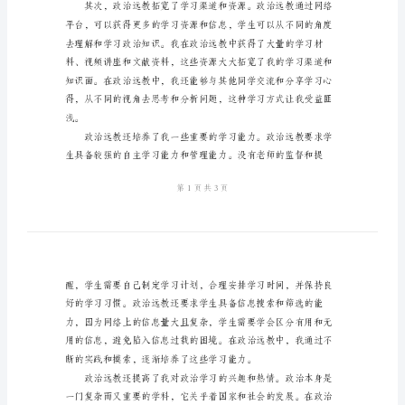
远
教
心
有了一些体会和感悟。
得
体
会
政
治
远
教
是
方便和高效。
指
通