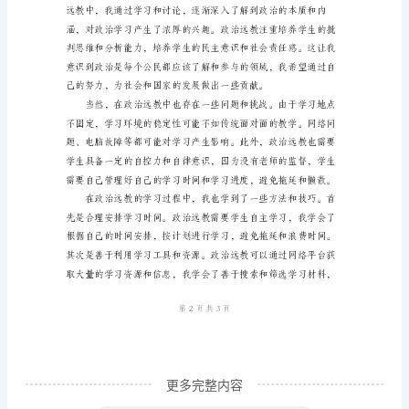
过
远
程
教
育
的
浅。
方
式
来
进
行
政
更多完整内容
治