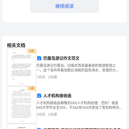
学
继续阅读
习
和
教
相关文档
育
付费
的
巴厘岛游记作文范文
一
巴厘岛游记巴厘岛，印度尼西亚最美丽的旅游胜地之
一。这个岛屿有着加勒比海般的蓝色海水、浪漫的沙
滩、神秘的火山和丰富的文化传统，吸引来自全世界的
种
1
阅读
0
收藏
游客。我也有幸来到这个美丽的地方，感受到了它的魅
力。第一天我
方
付费
式。
人才机构接收函
人才机构接收函尊敬的XXX人才机构经理：您好！我是
在
XXX大学毕业生XXX，于XXX年XXX月参加了贵机构举办
的招聘会，并投递了我的简历。非常感谢您对我的关
3
阅读
0
收藏
这
注，并且给予了我宝贵的机会参加面试，我在此向您
种