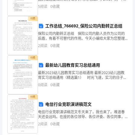
台
A．线圈中感应电动势每秒增加2V B．线圈中感应电动势
5
阅读
0
收藏
接
每秒减少2V C．线圈中无感应电动
受
付费
工作总结_766692_保险公司内勤转正总结
政
保险公司内勤转正总结 保险公司内勤人员作为公司的
后盾，有着不可替代的作用。今天小编给大家为您整理
治
了保险公司内勤转正总结，希望对大家有所帮助。保险
2
阅读
0
收藏
公司内勤转正总结范文一 我是20XX年11月初来到
知
付费
识
最新幼儿园教育实习总结通用
的
最新2023幼儿园教育实习总结通用 最新2023幼儿园教
育实习总结通用（精选篇1） 时光飞速，实习的日子就
这样无声无息的过去了。回头看看这1个月，有开心、有
传
0
阅读
0
收藏
难过、有辛酸，但最多的还是自己对于工作、对
授，
付费
完
电信行业竞职演讲稿范文
电信行业竞职演讲稿范文冬天来了，我也来了。难道春
成
天还会远吗。在座的各位领导、各位评委、各位同事，
大家好。(请伸出各位宝贵的双手，时不时给点掌声表示
2
阅读
0
收藏
政
鼓励。)我叫____，年____省邮电学校程控交换专业