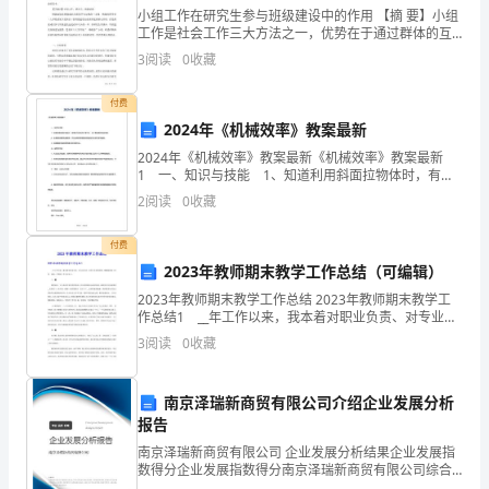
小组工作在研究生参与班级建设中的作用 【摘 要】小组
始
工作是社会工作三大方法之一，优势在于通过群体的互
动和交流来达到个体或者群体性的改变，“一路有你”的性
3
阅读
0
收藏
研
质是兴趣小组，它的初衷在于链接组员的旅游资
制，
付费
2024年《机械效率》教案最新
为美国国家导航信息服务的一环．
历
2024年《机械效率》教案最新《机械效率》教案最新
GPS实施计划共分三个阶段：
1 一、知识与技能 1、知道利用斜面拉物体时，有用
时
功与总功的计算方法，会计算斜面的机械效率。 2、会
2
阅读
0
收藏
测定斜面的机械效率，并会运用控制
20
付费
年，
2023年教师期末教学工作总结（可编辑）
耗
2023年教师期末教学工作总结 2023年教师期末教学工
作总结1 __年工作以来，我本着对职业负责、对专业负
资
责、对学生负责的原则，勤勤恳恳地工作着。现将一学
3
阅读
0
收藏
期的工作总结如下： 一、德 要想成为一
200
南京泽瑞新商贸有限公司介绍企业发展分析
已经建成，今后将根据计
亿
报告
美
南京泽瑞新商贸有限公司 企业发展分析结果企业发展指
数得分企业发展指数得分南京泽瑞新商贸有限公司综合
元，
得分说明：企业发展指数根据企业规模、企业创新、企