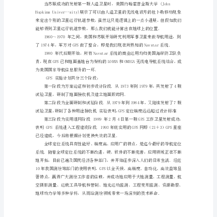
位
系
统
GPS
全
球
定
位
系
供给GPS接收器作为定位运用
．
统
二、GPS的发展
（Global
Positioning
System