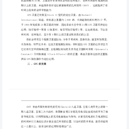
位
系
统
什
么
一、
GPS是什么
是
GPS
全
球
卫
星
定
时间上连续的全球导航能力．