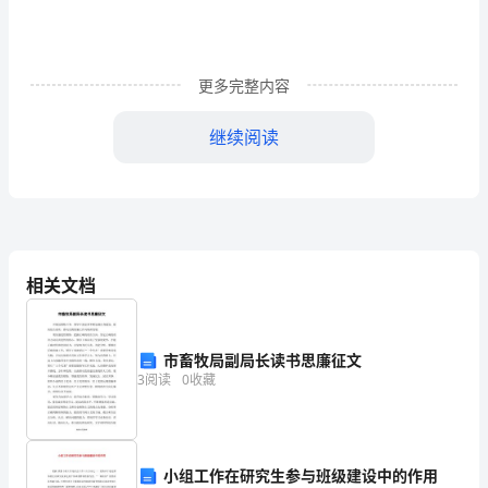
-
GPS）
更多完整内容
是
美
继续阅读
国
从
上
相关文档
世
纪
市畜牧局副局长读书思廉征文
70
3
阅读
0
收藏
年
代
小组工作在研究生参与班级建设中的作用
开