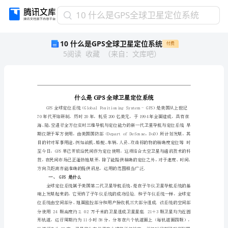
10
10 什么是GPS全球卫星定位系统
什
10 什么是GPS全球卫星定位系统
付费
么
5
阅读
收藏
（
来自
：
文库吧
）
是
GPS
全
球
卫
GPS
星
定