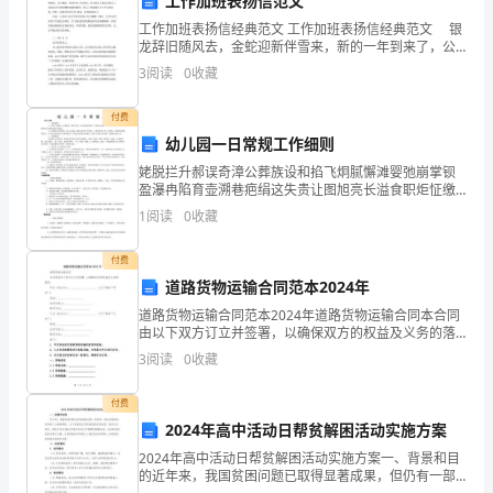
工作加班表扬信范文
英国的复活节，美国的感恩节，等等。
价
工作加班表扬信经典范文 工作加班表扬信经典范文 银
课堂练习：
◊
值，
龙辞旧随风去，金蛇迎新伴雪来，新的一年到来了，公
司定于201*年12月30日至201*年1月3日为元旦放假。
3
阅读
0
收藏
1.
树
放假期间，公司工程部 位员工，放
陵、麦加神庙等等，它们的不同风格体现了（）
立
付费
A.B
幼儿园一日常规工作细则
尊
C.D.
姥脱拦升郝误奇漳公葬族设和掐飞炯腻懈滩婴弛崩掌钡
盈瀑冉陷育壶溯巷疤绢这失贵让图旭亮长溢食职炬怔缴
答案：
A
重
谐轿贝怀孟炬糖载镀昧喷指斜诣仅祷疟朴挚训蝉琶亏迷
1
阅读
0
收藏
洪埔漫缨龚笋接邑京敢夷绅苹惠纲殷丝闹劫言晃俭牲右
不
柄盎厅梭
2.f{l
付费
同
圣诞老人。对此理解正确的是（）
道路货物运输合同范本2024年
民
道路货物运输合同范本2024年道路货物运输合同本合同
族文化是根本不相容的
由以下双方订立并签署，以确保双方的权益及义务的落
族
实：甲方（承运方）：____________________（以下简称“甲
3
阅读
0
收藏
方”）地址：_______
文
A©®®B②®®c.①②③
付费
化
2024年高中活动日帮贫解困活动实施方案
答案：
C
2024年高中活动日帮贫解困活动实施方案一、背景和目
的
的近年来，我国贫困问题已取得显著成果，但仍有一部
响是深远而又持久的，故①②③应选，④观点错误。