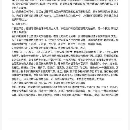
2.6
设
族文化的观念
二、【新课教学】：
计
(一)、异彩纷呈，交相辉映
第
◊
例子加以说明。
一
◊
框
题
世
700
界
文
化
的
15
多