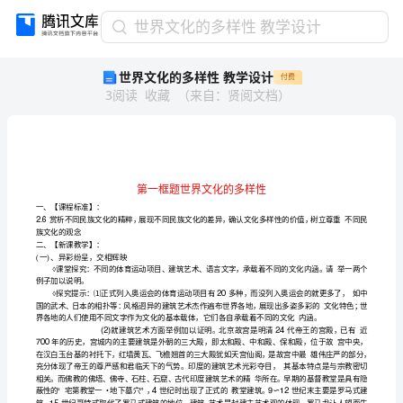
世
世界文化的多样性 教学设计
界
世界文化的多样性 教学设计
付费
文
3
阅读
收藏
（
来自
：
贤阅文档
）
化
的
多
样
性
教
学
一、【课程标准】：