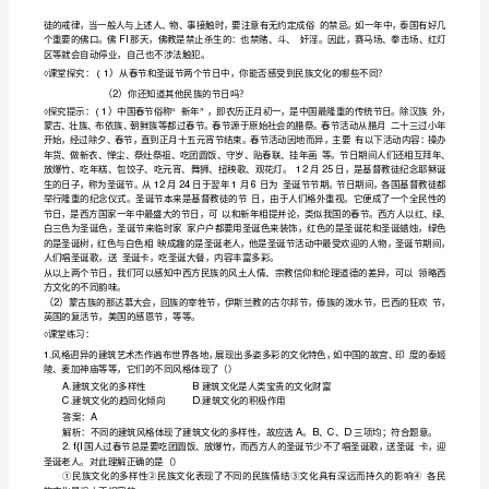
元化方向发展。
样
性
姿多彩的魅力。
一、
、民族节日：
1
【课
程
化的长期积淀。
标
准】：
2.6
赏
析
不
同
民