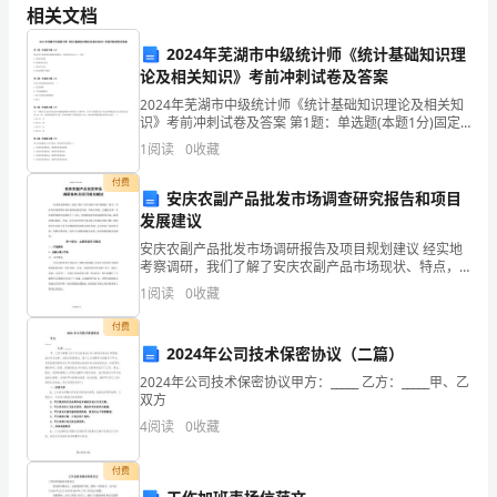
文
相关文档
（
1）
◊
化
2024年芜湖市中级统计师《统计基础知识理
（2）
你还知道其他民族的节日吗？
的
论及相关知识》考前冲刺试卷及答案
（
1）
◊
2024年芜湖市中级统计师《统计基础知识理论及相关知
差
识》考前冲刺试卷及答案 第1题：单选题(本题1分)固定
资产的清查结果报经批准后，其净损失应计入（）账户
异，
1
阅读
0
收藏
A.其他应收款B.其他业务支出C.营业外支出D
付费
确
安庆农副产品批发市场调查研究报告和项目
发展建议
认
122416
安庆农副产品批发市场调研报告及项目规划建议 经实地
文
考察调研，我们了解了安庆农副产品市场现状、特点，
同时对市场管理中存在的商品渠道不清、市场与环境、
1
阅读
0
收藏
交通的矛盾、市场管理体制等问题进行了分析，
化
付费
多
2024年公司技术保密协议（二篇）
样
2024年公司技术保密协议甲方：_____ 乙方：_____甲、乙
双方
性
4
阅读
0
收藏
方文化的不同韵味。
的
（2）
付费