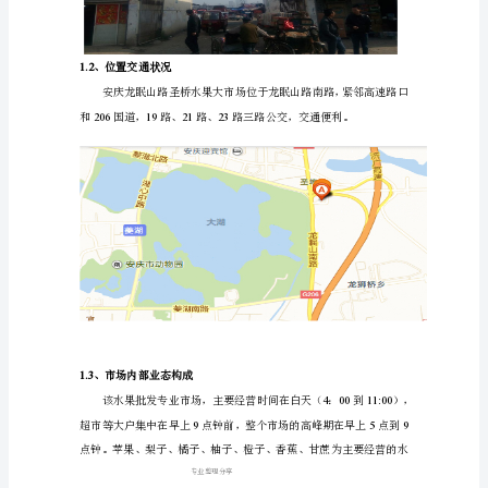
发
展
建
议
安
庆
农
都从这里流出。
副
产
品
批
专业整理分享
发