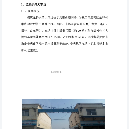
调
查
研
究
报
告
等。
和
项
一、市场案例
目
1、
圣桥水果大市场
1.1
、项目概况