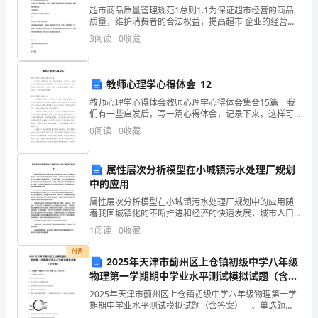
经
超市商品质量管理规范1总则1.1为保证超市经营的商品
质量，维护消费者的合法权益，提高超市 企业的经营管
实
理水平，特制定本标准。1.2本标准适用于本市采用连锁
206192123
3
阅读
0
收藏
经营方式的超市、大型综合超市、仓 储商店、便利
地
考
教师心理学心得体会_12
教师心理学心得体会教师心理学心得体会集合15篇 我
察
们有一些启发后，写一篇心得体会，记录下来，这样可
以帮助我们总结以往思想、工作和学习。那么好的心得
0
阅读
0
收藏
调
体会是什么样的呢？下面是小编帮大家整理的教师心理
学
研，
属性层次分析模型在小城镇污水处理厂规划
我
中的应用
属性层次分析模型在小城镇污水处理厂规划中的应用随
们
着我国城镇化的不断推进和经济的快速发展，城市人口
数量的大量增加，城市水资源的供需矛盾进一步加剧，
1
阅读
0
收藏
了
城市污水处理问题日益严峻。而小城镇因为规模相对较
小，建设
付费
解
2025年天津市蓟州区上仓镇初级中学八年级
物理第一学期期中学业水平测试模拟试题（含答
了
案）
2025年天津市蓟州区上仓镇初级中学八年级物理第一学
期期中学业水平测试模拟试题（含答案）一、单选题
安
（本题共10小题，每题3分，共30分）1、下列现象中文