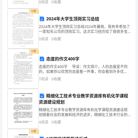
0
阅读
0
收藏
明的是（ ）A．深夜在居民楼下放声歌唱B．课下
庆
1.3
、市场内部业态构成
付费
农
2024年大学生顶岗实习总结
2024年大学生顶岗实习总结2024年暑假，我有幸参加了
副
一家知名公司的顶岗实习。这次实习经历给了我很多宝
贵的机会和成长，让我对职业生涯有了更清晰的认识。
产
0
阅读
0
收藏
以下是我对这次实习的总结。首先，这次实习让我更加
品
付费
态度的作文400字
市
专业整理分享
态度的作文400字 导读：作文简介，人的态度是不同
场
的，如果你以欣赏的态度看一件事，你会看到许多优
点，如果以批评的态度看一件事，你会看到无... 如果觉
7
阅读
0
收藏
现
得写得不错，记得转发分享哦！ 以下是由作文
状、
精细化工技术专业教学资源库有机化学课程
资源建设规划
特
精细化工技术专业教学资源库有机化学课程资源建设规
点，
划随着社会的发展和经济的进步，精细化工技术行业的
发展也越来越火热。而在这个行业中，有机化学是一门
4
阅读
0
收藏
同
至关重要的学科，在很多领域都有着广泛应用。因此，
为了推动
付费
时