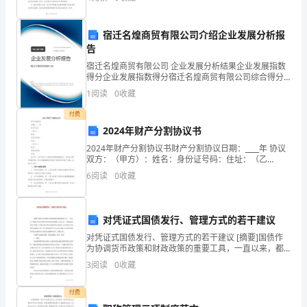
出这一决定的原因，并提供与解除合作协议相关的所有
效
细节。首
果
宿迁名煌商贸有限公司介绍企业发展分析报
告
图，
宿迁名煌商贸有限公司 企业发展分析结果企业发展指数
得分企业发展指数得分宿迁名煌商贸有限公司综合得分
装
说明：企业发展指数根据企业规模、企业创新、企业风
1
阅读
0
收藏
险、企业活力四个维度对企业发展情况进行评价。该企
饰
业的
付费
公
2024年财产分割协议书
2024年财产分割协议书财产分割协议日期：____年 协议
司
双方：（甲方）：姓名：身份证号码：住址：（乙
方）：姓名：身份证号码：住址：鉴于甲、乙双方因个
国
6
阅读
0
收藏
人原因决定解除婚姻关系，并依法办理了离婚手续，双
方
庆
对凭证式国债发行、管理方式的若干建议
广
对凭证式国债发行、管理方式的若干建议 [摘要]国债作
告
为协调货币政策和财政政策的重要工具，一直以来，都
强有力地支持着中国宏观经济的健康、稳定运行。当前
3
阅读
0
收藏
方
我国国债发行的两大主要品种是记账式国
案
付费