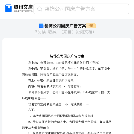
装
装饰公司国庆广告方案
饰
装饰公司国庆广告方案
付费
公
3
阅读
收藏
（
来自
：
贤阅文档
）
司
国
庆
广
告
方
案