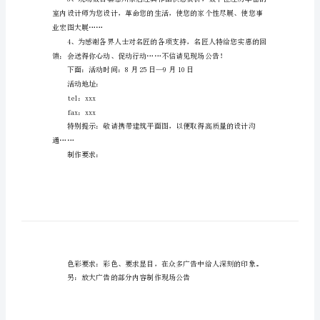
装
右上：标题：家居自然法
饰
公
司
环境影响命运……
国
庆
右下：
广
告
方
馈于与大师有缘的你；
案
左
业宏图大展……