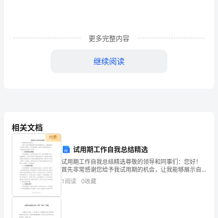
排
列
（竖
更多完整内容
向）
继续阅读
左
中
间：
相关文档
罗
付费
试用期工作自我总结精选
盘
试用期工作自我总结精选尊敬的领导和同事们：您好！
图、
首先非常感谢您给予我试用期的机会，让我能够展示自
己的能力和潜力。在这段时间里，我经历了很多挑战和
1
阅读
0
收藏
标
成长，下面是我的试用期工作总结：一、岗位职责完成
情况在试
明