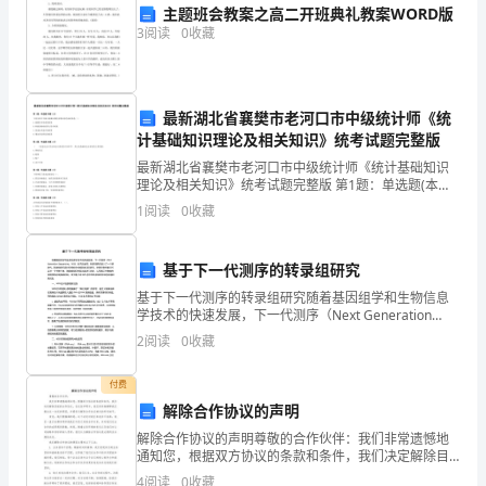
“子、
主题班会教案之高二开班典礼教案WORD版
3
阅读
0
收藏
午……”
等
卦
最新湖北省襄樊市老河口市中级统计师《统
计基础知识理论及相关知识》统考试题完整版
象
最新湖北省襄樊市老河口市中级统计师《统计基础知识
理论及相关知识》统考试题完整版 第1题：单选题(本题1
文
分)下列各项中不属于刺激长期经济增长的经济政策是(
1
阅读
0
收藏
)A.刺激资本形成的政策B.积极的财政政策与
字，
在
基于下一代测序的转录组研究
基于下一代测序的转录组研究随着基因组学和生物信息
罗
学技术的快速发展，下一代测序（Next Generation
Sequencing，NGS）技术的出现，转录组研究进入了一
2
阅读
0
收藏
盘
个新时代。转录组研究是对生物体
中
付费
解除合作协议的声明
间
解除合作协议的声明尊敬的合作伙伴：我们非常遗憾地
通知您，根据双方协议的条款和条件，我们决定解除目
放
前的合作协议。在这份声明中，我们将详细解释我们做
4
阅读
0
收藏