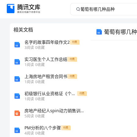
葡
萄
相关文档
葡萄有哪几种
有
名字的故事四年级作文2
付费
哪
3
阅读
0
收藏
实习医生个人工作总结
几
付费
1
阅读
0
收藏
种
上海房地产租赁合同书
付费
1
阅读
0
收藏
品
初级银行从业资格证《个人理财》考前检测试卷C卷 附解析
付费
1
阅读
0
收藏
种
房地产经纪人spin动力销售训练ppt培训课件
葡
5
阅读
0
收藏
萄
PM分析的八个步骤
付费
4
阅读
0
收藏