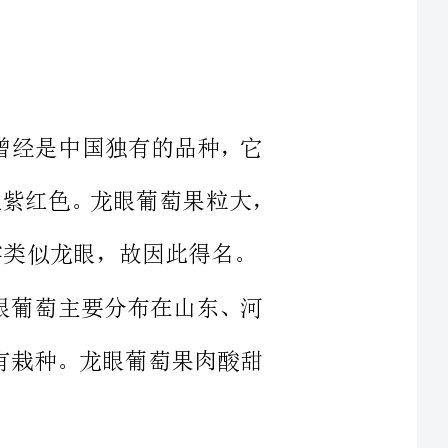
之一，曾经是中国独有的品种，它
皮薄微微透明，汁水丰富，糖粉较高，颜色呈紫红色。龙眼葡萄果粒大，
，故因此得名。
酒。龙眼葡萄主要分布在山东、河
等地也有栽种。龙眼葡萄果肉酸甜
萄市场上比较常见的品种，它是欧美杂交品种，
中就是葡萄的代表，因此也有“葡
，抗病和抗寒性能好，所以易于栽