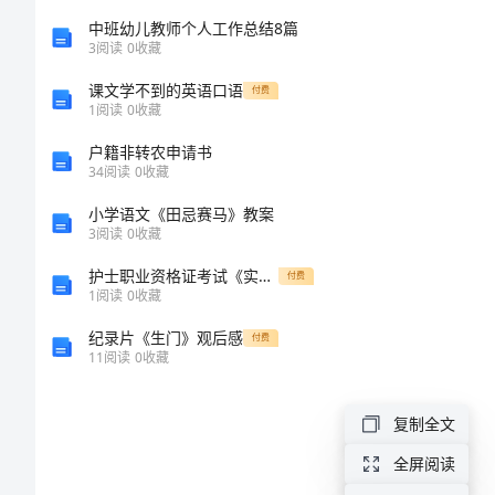
有
中班幼儿教师个人工作总结8篇
哪
3
阅读
0
收藏
几
课文学不到的英语口语
付费
1
阅读
0
收藏
种
户籍非转农申请书
品
34
阅读
0
收藏
种
小学语文《田忌赛马》教案
3
阅读
0
收藏
葡
护士职业资格证考试《实践能力》考前冲刺试题A卷 附解析
付费
1
阅读
0
收藏
萄
纪录片《生门》观后感
付费
有
11
阅读
0
收藏
哪
复制全文
几
种
全屏阅读