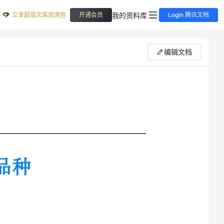
立享超值文库资源包
我的资料库
开通会员
Login 腾讯文档
编辑文档