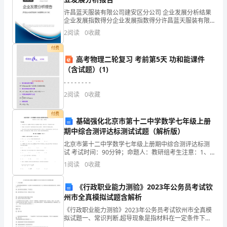
物
许昌蓝天服装有限公司建安区分公司 企业发展分析结果
理
企业发展指数得分企业发展指数得分许昌蓝天服装有限
公司建安区分公司综合得分说明：企业发展指数根据企
2
阅读
0
收藏
试
业规模、企业创新、企业风险、企业活力四个维度对企
中()
业发
付费
题
mm
高考物理二轮复习 考前第5天 功和能课件
（含试题）(1)
A..11.16
- - - - - - - -
一.
I
2
阅读
0
收藏
本
112
UUI
C.路端电压减少量等于Δ
付费
基础强化北京市第十二中学数学七年级上册
题
期中综合测评达标测试试题（解析版）
共
北京市第十二中学数学七年级上册期中综合测评达标测
试 考试时间：90分钟；命题人：教研组考生注意：1、
10
B
本卷分第I卷（选择题）和第Ⅱ卷（非选择题）两部分，满
1
阅读
0
收藏
m
分100分，考试时间90分钟2、答卷前，考生务必
221
小
述过程，下列说法正确的是()
《行政职业能力测验》2023年公务员考试钦
B
题，
州市全真模拟试题含解析
每
《行政职业能力测验》2023年公务员考试钦州市全真模
拟试题一、常识判断.超导现象是指材料在一定条件下内
部电阻变为零。这一特性却并未得到实际应用, 其原因在