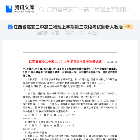
江
江西省高安二中高二物理上学期第三次段考试题新人教版
西
江西省高安二中高二物理上学期第三次段考试题新人教版
付费
省
2
阅读
收藏
（
来自
：
三一办公
）
高
安
二
中
高
二
物
得0分。