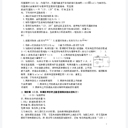
试
题
N2B2S2ω/4RD.平均电动势为
新
c
人
ab、ac、bcE、Fc
教
D
到点的过程中，该电荷的电势能减小
版
江
为k+1次
西
省
高
安
二