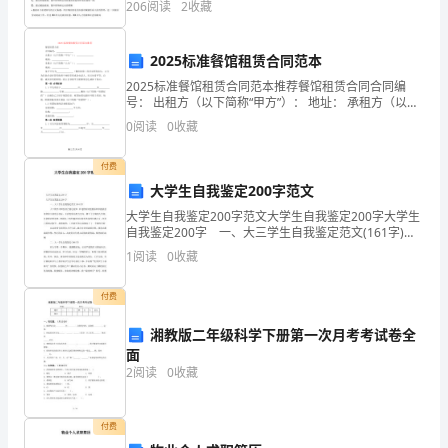
小
206
阅读
2
收藏
于（）oA、超导材料比较稀缺，不易普及B、超导
11．（6分）如图甲所
题
，
有白
示用包纸的质量为
0
k
1.0g的圆柱棒替代纸
2025标准餐馆租赁合同范本
4
，
物有
带和重蘸颜料的毛
2025标准餐馆租赁合同范本推荐餐馆租赁合同合同编
笔固定在电动机上并随
号： 出租方（以下简称“甲方”）： 地址： 承租方（以下
分，
简称“乙方
。
0
阅读
0
收藏
在
棒不
付费
1
大学生自我鉴定200字范文
至
大学生自我鉴定200字范文大学生自我鉴定200字大学生
自我鉴定200字 一、大三学生自我鉴定范文(161字)
6
大三的学习和生活已接近尾声，在这段时间里我始终以
1
阅读
0
收藏
提高自身的综合素质为目标，全面发展为努
小
付费
题
湘教版二年级科学下册第一次月考考试卷全
给
面
2
阅读
0
收藏
出
的
付费