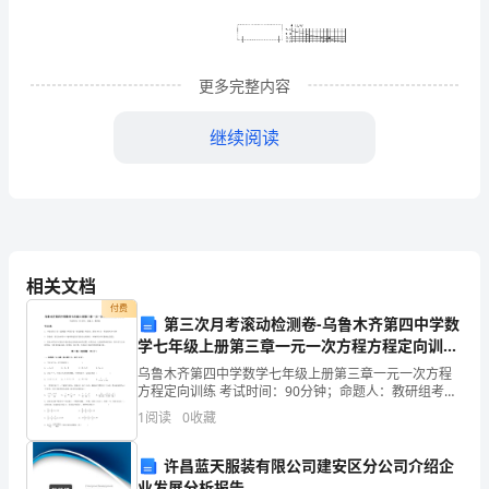
中
高
更多完整内容
二
继续阅读
（）
上
则下列说法正确的是（）
学
期
相关文档
第
付费
第三次月考滚动检测卷-乌鲁木齐第四中学数
三
学七年级上册第三章一元一次方程方程定向训练
2
试卷（解析版）
次
乌鲁木齐第四中学数学七年级上册第三章一元一次方程
方程定向训练 考试时间：90分钟；命题人：教研组考生
注意：1、本卷分第I卷（选择题）和第Ⅱ卷（非选择题）
段
1
阅读
0
收藏
光，下列说法中正确的是（）
两部分，满分100分，考试时间90分钟2、答卷前
A.通过灯泡的交变电流的频率是50Hz
考
B.变压器原、副线圈匝数之比为10：1
许昌蓝天服装有限公司建安区分公司介绍企
业发展分析报告
C.矩形线圈中产生的电动势的最大值为120V