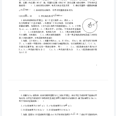
理
0
上
（）
学
0
期
体与物体A．B间的作用力的说法正确的是（）
第
A.对物体A有向左的压力，大小为
mgcosαsinα
三
B.对物体A有向左的压力，大小为Fcosα
C.对物体B有向右的压力，大小为
次
mgcosαsinα
D.以上说法均不正确
段
考
q