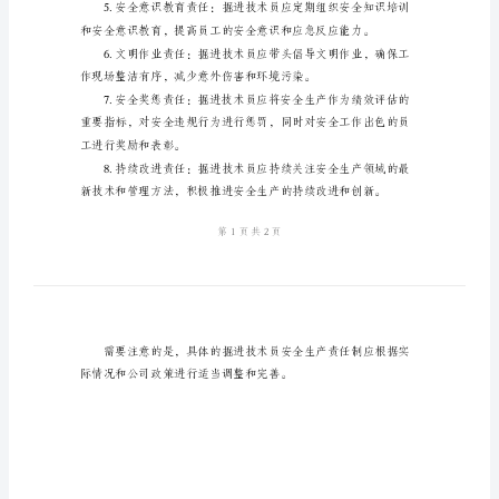
任
制
掘
进
训和演习。
技
术
员
安
全
生
产
责