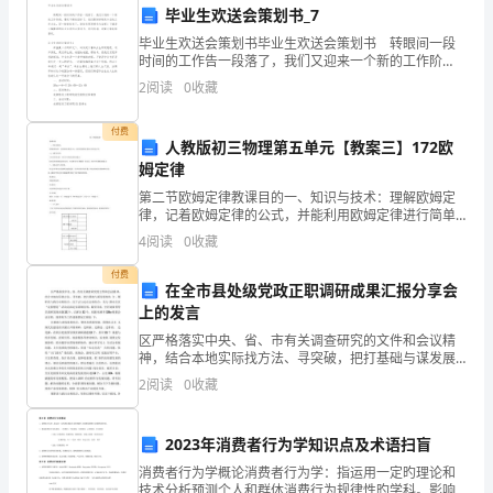
可
毕业生欢送会策划书_7
能
毕业生欢送会策划书毕业生欢送会策划书 转眼间一段
时间的工作告一段落了，我们又迎来一个新的工作阶
的
段，要定下新的目标了，我们要好好制定今后的工作方
2
阅读
0
收藏
法，写一份策划书了。策划书要写哪些内容呢？下面是
探
小编
付费
人教版初三物理第五单元【教案三】172欧
测
姆定律
技
第二节欧姆定律教课目的一、知识与技术：理解欧姆定
律，记着欧姆定律的公式，并能利用欧姆定律进行简单
术
的计算.二、过程与方法：1.经过欧姆定律，培育学生的
4
阅读
0
收藏
剖析和归纳能力.2.经过利用欧姆定律的计算，学会解电
员
付费
在全市县处级党政正职调研成果汇报分享会
安
上的发言
区严格落实中央、省、市有关调查研究的文件和会议精
全
神，结合本地实际找方法、寻突破，把打基础与谋发展
相结 合、履职责与践行动相结合、沉下去与走出去相结
生
2
阅读
0
收藏
合，有力 推动全区“走找想促”活动走深走实落细见效。
产
2023年消费者行为学知识点及术语扫盲
责
消费者行为学概论消费者行为学：指运用一定旳理论和
技术分析预测个人和群体消费行为规律性旳学科。影响