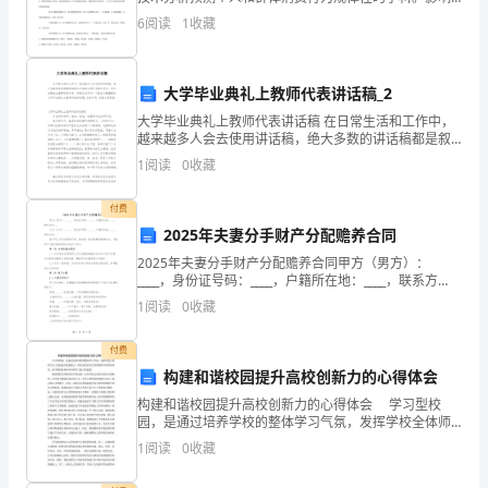
任
消费者行为旳原因：（消费者）个体原因：生理原因、
6
阅读
1
收藏
心理原因、行为原因
制
的
大学毕业典礼上教师代表讲话稿_2
构
大学毕业典礼上教师代表讲话稿 在日常生活和工作中，
越来越多人会去使用讲话稿，绝大多数的讲话稿都是叙
架：
事议论相结合的论述体应用文。写讲话稿的注意事项有
1
阅读
0
收藏
许多，你确定会写吗？下面是小编整理的大学毕业典礼
1.
付费
安
2025年夫妻分手财产分配赡养合同
2025年夫妻分手财产分配赡养合同甲方（男方）：
全
____，身份证号码：____，户籍所在地：____，联系方
式：。乙方（女方）：____，身份证号码：____，户籍所
生
1
阅读
0
收藏
在地：____，联系方式：。鉴于甲
产
付费
构建和谐校园提升高校创新力的心得体会
目
构建和谐校园提升高校创新力的心得体会 学习型校
标
园，是通过培养学校的整体学习气氛，发挥学校全体师
生员工的创造性思维能力，所形成的具有共同理想和共
1
阅读
0
收藏
同价值体系、能不断创新和持续开展学习能力的校园。
责