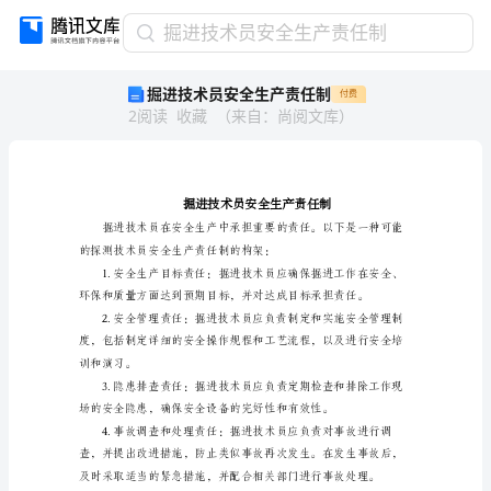
掘
掘进技术员安全生产责任制
进
掘进技术员安全生产责任制
付费
技
2
阅读
收藏
（
来自
：
尚阅文库
）
术
员
安
全
生
产
责