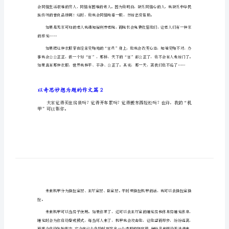
以奇思妙想为题的作文篇1
2023
以
改变心态的衣服。
奇
思
妙
想
为
题
的
作
文
以