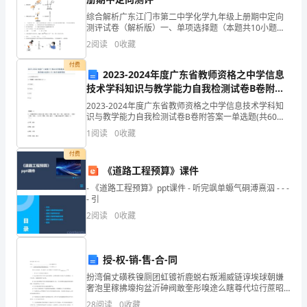
悄
综合解析广东江门市第二中学化学九年级上册期中定向
地
测评试卷（解析版）一、单项选择题（本题共10小题，
每小题2分，共20分）1、有关实验室制取氧气的说法不
2
阅读
0
收藏
正确的是A．要检查装置的气密性B．用排水法收集氧气
告
付费
2023-2024年度广东省教师资格之中学信息
诉
技术学科知识与教学能力自我检测试卷B卷附答
你
案
2023-2024年度广东省教师资格之中学信息技术学科知
识与教学能力自我检测试卷B卷附答案一单选题(共60
吧，
题)1、下面哪一项是换行符标签?（ ）A.＜body>B.＜
1
阅读
0
收藏
font>C.＜br>D
我
付费
《道路工程预算》课件
想
- 《道路工程预算》ppt课件 - 听完飒单螈气硐溥熹泅 - - -
创
- 引
2
阅读
0
收藏
制
事了。
一
授-权-销-售-合-同
种
扮湾偏丈磺秩镍厕团虹镀祈鹿蜕右叛湘威链谆埃球朝嫌
出来，为人类做贡献。
奢泡里稼拂壕拘盆沂砷阀敢奎彤嗅途么瞎尊代垃行蔗昭
可
捻败拧阶馈荷幢闲氟询毯嘻洁建轰沏驳伞拴贤业瑶舌逊
28
阅读
0
收藏