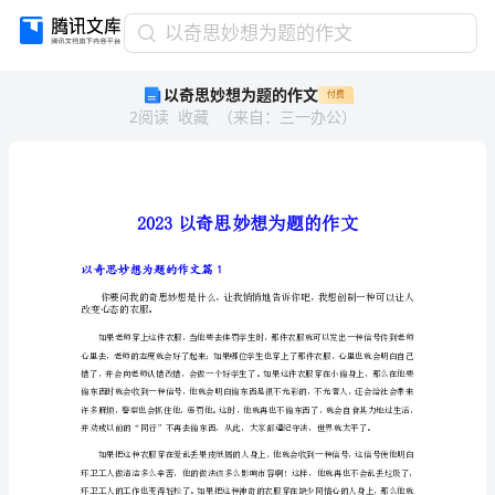
以
以奇思妙想为题的作文
奇
以奇思妙想为题的作文
付费
思
2
阅读
收藏
（
来自
：
三一办公
）
妙
想
为
题
的
作
文