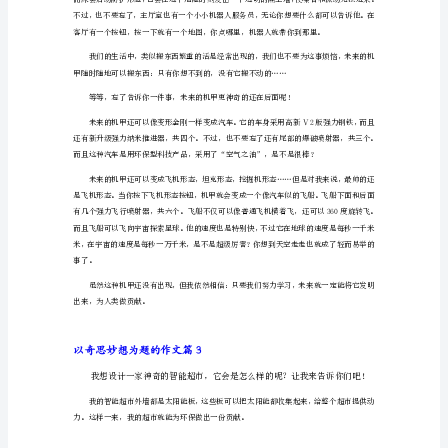
奇
思
的感觉……
妙
想
为
题
的
作
以奇思妙想为题的作文篇2
文
篇
甲”可以帮你。
1
你
要