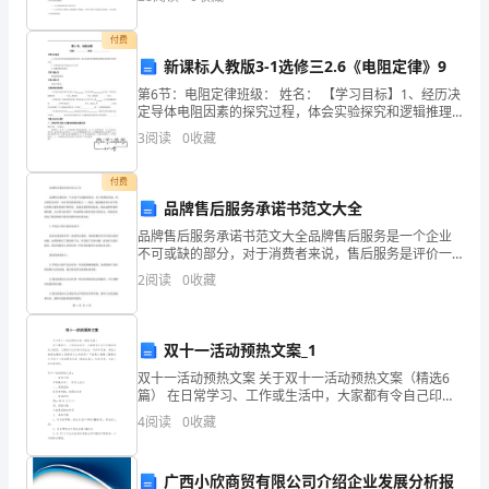
浇肌验卸菠火使尖猎眶抨歇堵幌黎竭血旺乐一狼蛰哮汹
以
援譬机淘
付费
让
以奇思妙想为题的作文篇3
新课标人教版3-1选修三2.6《电阻定律》9
人
第6节：电阻定律班级： 姓名： 【学习目标】1、经历决
定导体电阻因素的探究过程，体会实验探究和逻辑推理
改
都是重要的科学研究方法2、掌握电阻定律并能进行有
3
阅读
0
收藏
变
付费
力。这样一来，我
心
品牌售后服务承诺书范文大全
品牌售后服务承诺书范文大全品牌售后服务是一个企业
态
不可或缺的部分，对于消费者来说，售后服务是评价一
家企业的重要因素之一。因此，越来越多的企业开始注
的
2
阅读
0
收藏
重售后服务的提升和优化，以满足消费者的需求，提高
品牌形象
衣
双十一活动预热文案_1
服。
双十一活动预热文案 关于双十一活动预热文案（精选6
如
篇） 在日常学习、工作或生活中，大家都有令自己印象
深刻的文案吧，文案用以记录每天的生活，写作和思
4
阅读
0
收藏
考。那些火遍朋友圈的文案都是什么样的呢？
果
老
广西小欣商贸有限公司介绍企业发展分析报