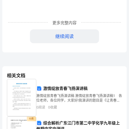
问
我
的
更多完整内容
奇
继续阅读
思
妙
控。
想
是
相关文档
什
激情绽放青春飞扬演讲稿
么，
激情绽放青春飞扬演讲稿 激情绽放青春飞扬演讲稿1 各
让
位老师，各位同学，大家好!我演讲的题目是《让青春在
拼搏中飞扬》。 首先，我想问问大家，青春是什么?青
0
阅读
0
收藏
春是一道亮丽的风景，如喷薄而出的朝阳，如皎洁
我
付费
悄
综合解析广东江门市第二中学化学九年级上
册期中定向测评