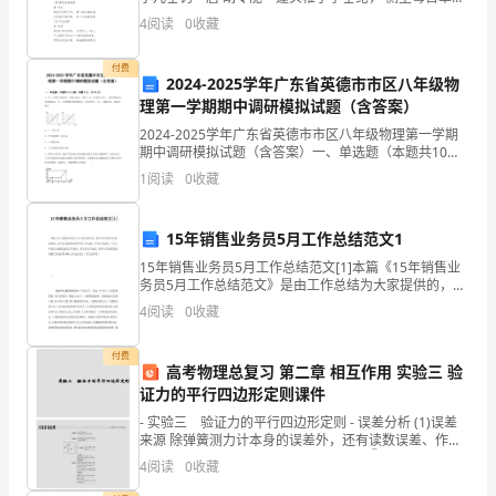
金
身。 路人借问遥招手， 怕得鱼惊不应人。 (二)小
4
阅读
0
收藏
松 唐 杜荀鹤
融
付费
2024-2025学年广东省英德市市区八年级物
公
理第一学期期中调研模拟试题（含答案）
司。
2024-2025学年广东省英德市市区八年级物理第一学期
期中调研模拟试题（含答案）一、单选题（本题共10小
该
题，每题3分，共30分）1、甲、乙两车分别在同一直线
1
阅读
0
收藏
上的M、N两点（M、N间距为10m），同时
公
15年销售业务员5月工作总结范文1
司
15年销售业务员5月工作总结范文[1]本篇《15年销售业
是
务员5月工作总结范文》是由工作总结为大家提供的，还
为大家提供优质的年终工作总结、年度工作总结、个人
4
阅读
0
收藏
国
工作总结,包括党支部工作总结、班主任工作总结、
内
付费
高考物理总复习 第二章 相互作用 实验三 验
证力的平行四边形定则课件
领
- 实验三 验证力的平行四边形定则 - 误差分析 (1)误差
先
来源 除弹簧测力计本身的误差外，还有读数误差、作图
误差等。 (2)减小误差的方法 (1)结点O ①定
4
阅读
0
收藏
的