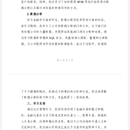
告
范
文
2024
二、实习内容
年
1.市场研究
金
融
学
暑
假
实
习