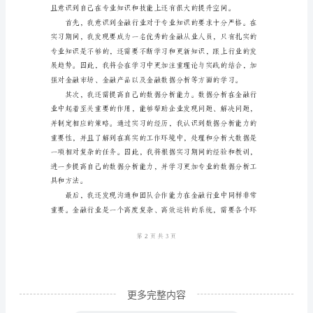
报
2.数据分析
告
范
文
一、
实
习
背
景
我
是
某
更多完整内容