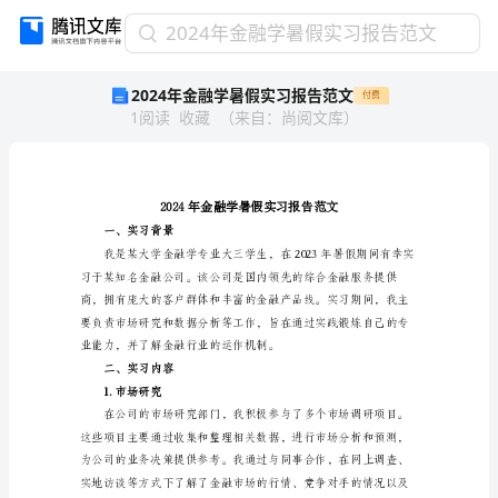
2024
2024年金融学暑假实习报告范文
年
2024年金融学暑假实习报告范文
付费
金
1
阅读
收藏
（
来自
：
尚阅文库
）
融
学
暑
假
实
习
一、实习背景
报