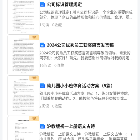
年
公司标识管理规定
暑
公司标识管理规定1.引言公司标识是一个企业的重要组成
部分，体现了企业的品牌形象和核心价值观。合理、规
假
范地管理公司标识对于塑造企业形象、推广品牌具有重
1
阅读
0
收藏
要意义。为了加强公司标识的管理，提高企业形象的统
一性
期
付费
间
2024公司优秀员工获奖感言发言稿
2024公司优秀员工获奖感言发言稿尊敬的领导、亲爱的
有
同事们：大家好！首先，我要感谢公司领导对我的肯定
和信任，使我有机会站在这里，分享我的获奖感言。同
16
阅读
0
收藏
幸
时，我也要向所有同事致以最真挚的谢意，是你们的支
持和
实
付费
幼儿园小小班体育活动方案（5篇）
习
幼儿园小小班体育活动方案目标：1、练习双脚并拢跳，
于
手脚着地爬的动作。2、能按颜色将玩具分类放到筐
内;3、能听懂指令，喜欢模仿动物的动作，积极参与游
2
阅读
0
收藏
戏。准备：大趣味插子，铃鼓，红黄蓝绿四种颜色的筐
某
子各一
付费
知
具和方法。
沪教版初一上册语文古诗
名
沪教版初一上册语文古诗 沪教版初一上语文古诗 (一)
小儿垂钓 唐 胡令能 蓬头稚子学垂纶， 侧坐莓苔草映