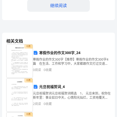
大
继续阅读
学
金
融
学
相关文档
专
三、实习总结
付费
寒假作业的作文300字_24
业
寒假作业的作文300字【推荐】寒假作业的作文300字4
大
篇 在生活、工作和学习中，大家都跟作文打过交道
吧，作文是一种言语活动，具有高度的综合性和创造
0
阅读
0
收藏
三
性。你知道作文怎样写才规范吗？下面是小编收集整理
学
付费
元旦祝福贺词_4
生，
元旦祝福贺词元旦祝福贺词精选 1、 元旦来到，祝你在
新年里：事业如日中天，心情阳光灿烂，工资地覆天
在
翻，未来风光无限，爱情浪漫依然，快乐游戏人间，元
2
阅读
0
收藏
旦祝福贺词精选。 2、 如果你在梦中也会
2023
付费