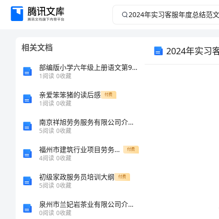
2024
年
相关文档
2024年实
实
部编版小学六年级上册语文第9课《竹节人》课文原文及教案
习
1
阅读
0
收藏
客
亲爱笨笨猪的读后感
付费
1
阅读
0
收藏
服
南京祥旭劳务服务有限公司介绍企业发展分析报告
5
阅读
0
收藏
年
福州市建筑行业项目劳务人员实名制管理考核检查表
付费
4
阅读
0
收藏
度
初级家政服务员培训大纲
付费
总
5
阅读
0
收藏
泉州市兰妃岩茶业有限公司介绍企业发展分析报告
结
0
阅读
0
收藏