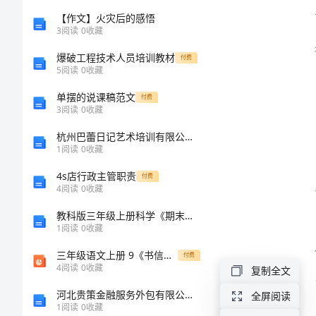
范
【作文】火灾后的感悟
3
阅读
0
收藏
文
爆破工程技术人员培训教材
付费
5
阅读
0
收藏
2024
单摆的说课稿范文
付费
年
3
阅读
0
收藏
实
杭州巴蕾日记艺术培训有限公司介绍企业发展分析报告
1
阅读
0
收藏
习
4s店行政主管职责
客
付费
4
阅读
0
收藏
服
教科版三年级上册科学《期末测试卷》附答案（名师推荐）
年
1
阅读
0
收藏
度
三年级语文上册 9《书信》不用文字的书和信教学课件 北师大版
付费
4
阅读
0
收藏
复制全文
总
河北贵策金融服务外包有限公司介绍企业发展分析报告
全屏阅读
结
1
阅读
0
收藏