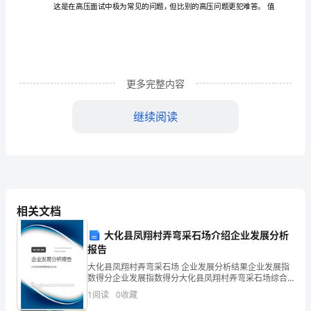
1、
给
给你
盒
针
说
说你如何
这些
针
确定
盘的旋转方向
现在
一
别
，
一
用
别
来
圆
你
更多完整内容
一
、一个平面上
个
点和黑点。证明一下：
点和黑点
6
盒
继续阅读
铅
离
样的
笔，
距
都是一
请
相关文档
列
你有
包绳
中装
条绳
你随机地抽出
根绳
的
、
一
子，其
了
子。
一
子
大化县凤翔村弄弯采石场介绍企业发展分析
出
报告
你
大化县凤翔村弄弯采石场 企业发展分析结果企业发展指
端
然
抽出
根绳
的
端
终
这
端
连接
，
后再
另一
子
一
，最
将
两个
点
起来。
数得分企业发展指数得分大化县凤翔村弄弯采石场综合
能
得分说明：企业发展指数根据企业规模、企业创新、企
1
阅读
0
收藏
业风险、企业活力四个维度对企业发展情况进行评价。