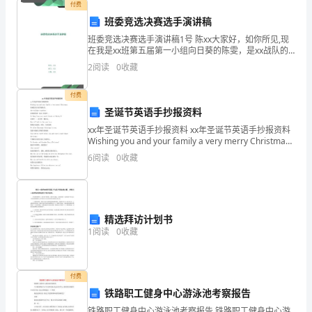
用
该企
付费
班委竞选决赛选手演讲稿
它
复
直
有
打结的端
你
终能
多
绳
，
到再没
不
点。
最
够得到
少个
班委竞选决赛选手演讲稿1号 陈xx大家好，如你所见,现
们
在我是xx班第五届第一小组向日葵的陈雯，是xx战队的
特种兵陈xx。今天站在这里，是想要竞选会长一职的陈
2
阅读
0
收藏
做
xx。总之，就像颜色不一样的烟火，我就是我。
假
有
产
务
想
过的
你认
对你
、
设
一项
品或服
是别人从未
到
，而且
为
8
的
付费
圣诞节英语手抄报资料
十
xx年圣诞节英语手抄报资料 xx年圣诞节英语手抄报资料
的高校
说
有革新的意
你如何推
它
Wishing you and your family a very merry Christmas.
在
来
具
义。
广
件
祝福您及全家圣诞快乐。 the holi
6
阅读
0
收藏
事
情，
假如你
聋
计
款手机
你该怎
做
、
要为耳
者设
一
，
么
9
传
精选拜访计划书
1
阅读
0
收藏
统
们
该雇
你
、我
为什么不
用
10
用
付费
途
你会如何
计电梯
铁路职工健身中心游泳池考察报告
、
设
11
铁路职工健身中心游泳池考察报告 铁路职工健身中心游