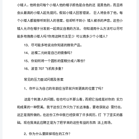
大企
的高
度
问
业
难
面试
参
考
大
给你
盒铅笔
请列出你能
它们做的十
事情
统
途除
、
一
，
用
件
，传
用
1
企
业
假如你
自
你该如何解
问
、
来
于火星，
决
2
的
高
难
你破
钟表的
有创意的方法
、
坏一个
最具
3
度
面
假如你
把自
想
街道
的
牌
你希望
、
要
己
象成
上
一个标
，
4
试
问
盘
着轴
旋转
你
知道它
方向旋转的
、一个圆
正围
心
，但
不
是朝哪个
5
题