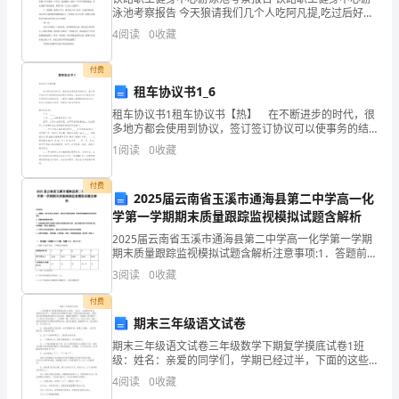
除
泳池考察报告 今天狼请我们几个人吃阿凡提,吃过后好开
心,想到奥龙堡健身中心的可恶,决定去铁路进行一下考察.
外。
4
阅读
0
收藏
我是走路去的
、一个巨人准
一
小
人。
让
小
人
从
12
2、
付费
租车协议书1_6
假
租车协议书1租车协议书【热】 在不断进步的时代，很
如
多地方都会使用到协议，签订签订协议可以使事务的结
果更加完美化。想必许多人都在为如何写好协议而烦恼
1
阅读
0
收藏
吧，下面是小编精心整理的租车协议书，欢迎大家借鉴
你
付费
来
2025届云南省玉溪市通海县第二中学高一化
学第一学期期末质量跟踪监视模拟试题含解析
自
2025届云南省玉溪市通海县第二中学高一化学第一学期
于
期末质量跟踪监视模拟试题含解析注意事项:1．答题前，
考生先将自己的姓名、准考证号码填写清楚，将条形码
3
阅读
0
收藏
准确粘贴在条形码区域内。2．答题时请按要求用笔。
火
付费
星，
期末三年级语文试卷
你
期末三年级语文试卷三年级数学下期复学摸底试卷1班
级：姓名：亲爱的同学们，学期已经过半，下面的这些
问题是对你前一段时间的实战检验，相信每位同学都能
该
4
阅读
0
收藏
顺利通过这次检验。提醒你做题中一定要细心哦!题号一