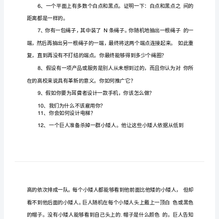
参
考
难
倒
众
求
职
者
的
面
试
题