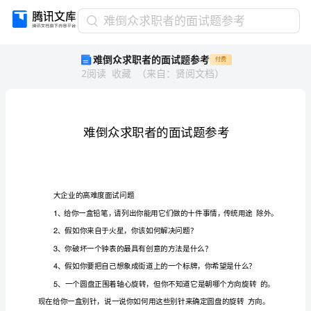
难
难倒众求职者的面试题参考
倒
难倒众求职者的面试题参考
付费
众
2
阅读
收藏
（
来自
：
贤阅文档
）
求
职
者
的
面
试
题