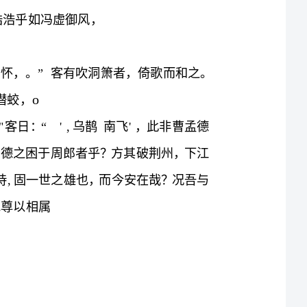
★句子默写★
补写出下列句子中的空缺部分。
OOO
OO
Oo
其声呜呜然，如怨如慕，如泣如诉，余音袅袅，舞幽壑之潜蛟，