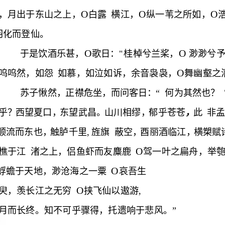
1
.
;，
羽化而登仙。