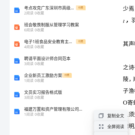
年
考点攻克广东深圳市高级中学北师大版物理九年级第十一章简单电路专题攻克试题（含答案解析）
付费
2
阅读
0
收藏
高
班会敬畏制服从管理学习教案
6
阅读
0
收藏
考
电子1班食品安全教育主题班会ppt课件
付费
4
阅读
0
收藏
语
聘请平面设计师合同范本
文
3
阅读
0
收藏
企业新员工激励方案
考
付费
1
阅读
0
收藏
前
文员实习报告格式版
3
阅读
0
收藏
必
福建万置和资产管理有限公司介绍企业发展分析报告
1
阅读
0
收藏
复制全文
练
全屏阅读
之