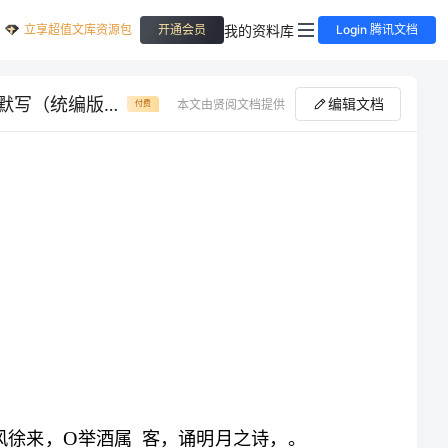
立享超值文库资源包
我的资料库
开通会员
Login 腾讯文档
第06练《赤壁赋》《登泰山记》-2023年高考语文考前必练之名句名篇默写（统编版）（解析版）-高考语文备考复习重点资料归纳汇总
编辑文档
本文由贤阅文档提供
付费
06
第练