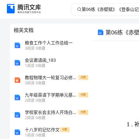
第
06
相关文档
练
粮食工作个人工作总结一
《赤
3
阅读
0
收藏
壁
会议邀请函_183
1
阅读
0
收藏
赋》
教程物理大一轮复习必修部分
付费
3
阅读
0
收藏
《登
九年级英语下学期单元基础练习题6
付费
2
阅读
0
收藏
泰
学校家长会主持人开场白范文_1
付费
山
2
阅读
0
收藏
十八岁的记忆作文
付费
记》-2023
1
阅读
0
收藏