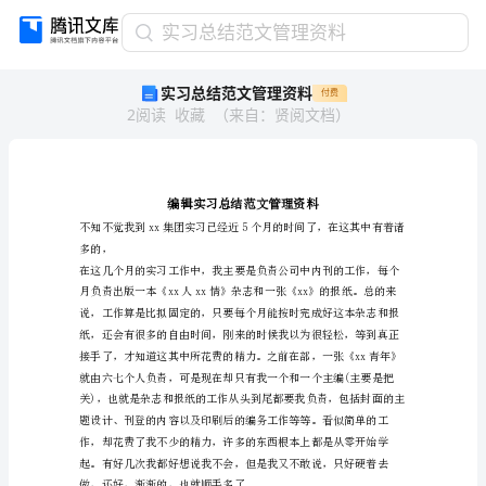
实
实习总结范文管理资料
习
实习总结范文管理资料
付费
总
2
阅读
收藏
（
来自
：
贤阅文档
）
结
范
文
管
理
资
多的，
料