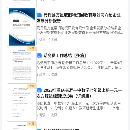
儿追追蝴蝶，一会儿捉捉蚂蚁，不亦乐乎。玩了
作
中，
元氏县方星废旧物资回收有限公司介绍企业
味真是“如人饮水，冷暖自知”啊。
发展分析报告
我
元氏县方星废旧物资回收有限公司 企业发展分析结果企
业发展指数得分企业发展指数得分元氏县方星废旧物资
主
回收有限公司综合得分说明：企业发展指数根据企业规
4
阅读
0
收藏
模、企业创新、企业风险、企业活力四个维度对企业发
要
展情
付费
是
话务员工作总结【多篇】
话务员工作总结 话务员工作总结1（1022字） 去年x月
负
至今年x月，我在某公司担任话务员。一年的工作，使我
对话务员工作有了一定的了解和认识。现就将我的感想
责
3
阅读
0
收藏
及对话务员工作的认识作如下总结： 一、话务
公
付费
2023年重庆长寿一中数学七年级上册一元一
司
次方程达标测试试卷（详解版）
重庆长寿一中数学七年级上册一元一次方程达标测试 考
中
试时间：90分钟；命题人：教研组考生注意：1、本卷分
第I卷（选择题）和第Ⅱ卷（非选择题）两部分，满分100
内
2
阅读
0
收藏
分，考试时间90分钟2、答卷前，考生务必用0
付费
刊