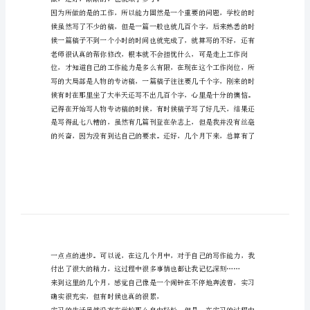
编
辑
实
习
总
结
范
文
管
理
做，还好，渐渐的，也就顺手多了。
资
料