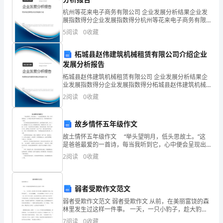
着
杭州等花来电子商务有限公司 企业发展分析结果企业发
诸
展指数得分企业发展指数得分杭州等花来电子商务有限
公司综合得分说明：企业发展指数根据企业规模、企业
5
阅读
0
收藏
创新、企业风险、企业活力四个维度对企业发展情况进
多
行评
柘城县赵伟建筑机械租赁有限公司介绍企业
的，
发展分析报告
在
柘城县赵伟建筑机械租赁有限公司 企业发展分析结果企
业发展指数得分企业发展指数得分柘城县赵伟建筑机械
这
租赁有限公司综合得分说明：企业发展指数根据企业规
2
阅读
0
收藏
模、企业创新、企业风险、企业活力四个维度对企业发
几
展情
故乡情怀五年级作文
个
故土情怀五年级作文 “举头望明月，低头思故土。”这
月
是爸爸最爱的一首诗，每当我听到它，心中便会呈现出
那个座落在长江边，风景秀丽的小城——安庆。 故土
2
阅读
0
收藏
的
给我记忆最深刻的是振风塔，这座塔始建于唐代，高
实
弱者受欺作文范文
习
弱者受欺作文范文 弱者受欺作文 从前，在美丽富饶的森
林里发生过这样一件事。 一天，一只小豹子，趁大豹子
工
坚强，什么是勇者，什么叫幸福……
们不注意时，偷偷的溜了出来，它玩的可高兴了，一会
7
阅读
0
收藏