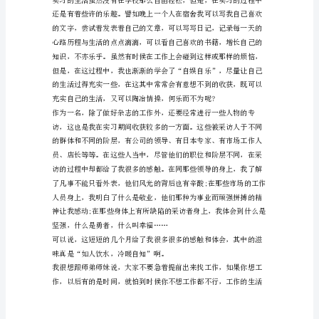
不
知
不
觉
我
到
xx
集
团
实
习
已
经