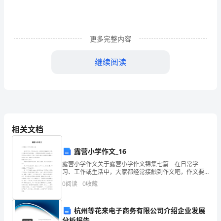
近
5
个
更多完整内容
月
继续阅读
的
时
间
了，
相关文档
确实很充实，但有时候也真的很累，
在
露营小学作文_16
这
露营小学作文关于露营小学作文锦集七篇 在日常学
其
习、工作或生活中，大家都经常接触到作文吧，作文要
求篇章结构完整，一定要避免无结尾作文的出现。你写
0
阅读
0
收藏
作文时总是无从下笔？下面是小编为大家整理的露营小
中
学作
有
杭州等花来电子商务有限公司介绍企业发展
分析报告