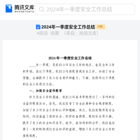
2024
2024年一季度安全工作总结
年
2024年一季度安全工作总结
付费
一
4
阅读
收藏
（
来自
：
尚阅文库
）
季
度
安
全
工
作
总