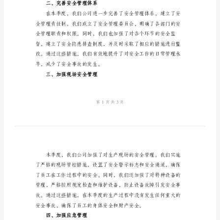
结
的安全工作进行总结。
2024
一、加强安全宣传教育
年
一
季
度
安
全
工
作
重视程度。
总
二、完善安全管理体系
结