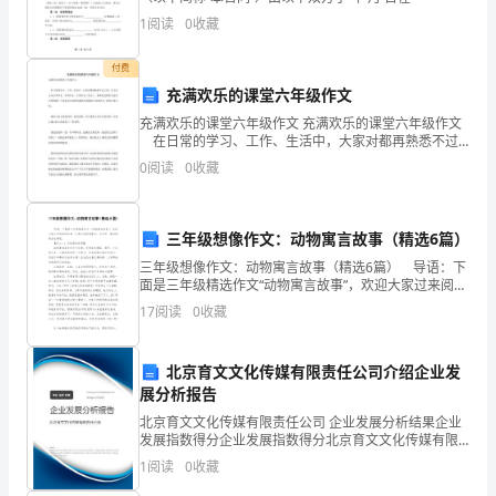
安
1
阅读
0
收藏
全
付费
充满欢乐的课堂六年级作文
工
充满欢乐的课堂六年级作文 充满欢乐的课堂六年级作文
作，
在日常的学习、工作、生活中，大家对都再熟悉不过
了吧，作文可分为小学作文、中学作文、大学作文（论
0
阅读
0
收藏
文）。你所见过的作文是什么样的呢？下面是为大家的
加
充
强
三年级想像作文：动物寓言故事（精选6篇）
了
三年级想像作文：动物寓言故事（精选6篇） 导语：下
面是三年级精选作文“动物寓言故事”，欢迎大家过来阅读
安
和参考，让我们发挥想像力，也来写一篇动物寓言故事
17
阅读
0
收藏
吧。 【作文一：动物寓言故事】 森林裏准
全
北京育文文化传媒有限责任公司介绍企业发
管
展分析报告
理，
北京育文文化传媒有限责任公司 企业发展分析结果企业
发展指数得分企业发展指数得分北京育文文化传媒有限
全
责任公司综合得分说明：企业发展指数根据企业规模、
1
阅读
0
收藏
企业创新、企业风险、企业活力四个维度对企业发展情
面
况进