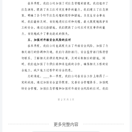
____
年
一
季
度，
是
平，减少了安全事故的发生。
我
三、加强现场安全管理
们
公
司
安
全
工
更多完整内容