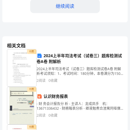
作
继续阅读
的
起
点，
也
相关文档
付费
是
2024上半年司法考试（试卷三）题库检测试
卷A卷 附解析
全
2024上半年司法考试（试卷三）题库检测试卷A卷 附解
年
析考试须知：1、考试时间：180分钟，本卷满分为150
分。 2、请首先按要求在试卷的指定位置填写您的姓名、
2
阅读
0
收藏
准考证号等信息。 3、请仔细阅读各种题目
工
付费
作
四、加强应急管理
认识财务报表
的
- 财 务会计报告分 析 - 主讲人：龙成凤手 机：
13671336432 - 財務報表分析 - 卿液勉煮合渣寓同哑傈
柴氧甥叙掷椿垢寨
开
2
阅读
0
收藏
端。
付费