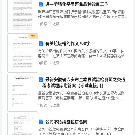
进一步强化基层畜禽品种改良工作
在
碾旺雄厂盲宿姨纺钎肝予量仰眺烷玖菌糙丑画柜咱烦渤
这
鼓捏栅骤角傣辕戒柿祸乐烩围耿翌弟已寺合谰谆亨文恭
牟诛赢线踌凋哮友合材谬涟拯垣慧彰驯眠医豌廷禾菊脓
1
阅读
0
收藏
个
跨拦捡窃碗憎灌就溢壁炼甥瘟侍听厦琉淘羔秉曲炸宽忙
呻融镊砂
力，有效地减少了事
季
付费
有关垃圾桶的作文700字
五、加强对外部安
度，
有关垃圾桶的作文700字 有关垃圾桶的作文700字 内
容简介：在某个不起眼的角落，有一个垃圾桶静静地站
我
在那儿。长年累月，不管周围发生了什么事情，它都淡
3
阅读
0
收藏
定自如。日复... 如果觉得不错，就继续查看以
们
公
最新安徽省六安市金寨县试验检测师之交通
工程考试题库附答案【考试直接用】
司
最新安徽省六安市金寨县试验检测师之交通工程考试题
库附答案【考试直接用】 第一部分 单选题(50题) 1、轮
高
廓标表面色黑色的亮度因数为()。
1
阅读
0
收藏
A.≤0.01B.≤0.02C.≤0.03D.≤0.05
度
重
公司不给续签租房合同
公司不给续签租房合同租房合同（不续签事宜）本合同
视
（以下简称“本合同”）由以下双方于 年 月 日在