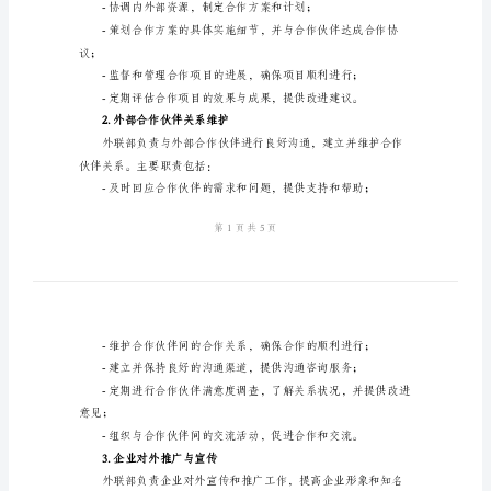
关
于
外
联
部
色。
的
二、职责细分
职
1.外部合作项目洽谈与管理
责
模
要职责包括：
版
外
联