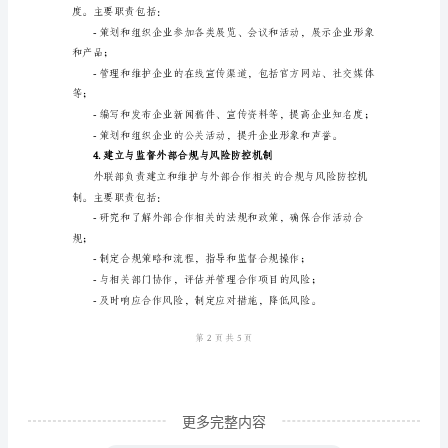
部
职
议；
责
模
版
2.外部合作伙伴关系维护
一、
职
伙伴关系。主要职责包括：
责
概
述
外
联
部
更多完整内容