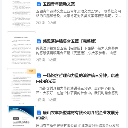
和产品；
伙
五四青年运动文案
五四青年运动文案五四青年运动文案270句 随着社交网
伴
络的兴起和普及，大家肯定对各类文案都很熟悉吧，文
案用以宣泄自己的情绪，调节心情。究竟什么样的文案
等；
进
2
阅读
0
收藏
才是好的文案呢？以下是小编为大家收集的五四青年运
行
感恩演讲稿集合五篇【完整版】
沟
感恩演讲稿集合五篇【完整版】下面是小编为大家整理
通、
的感恩演讲稿集合五篇【完整版】,供大家参考。 山感恩
石，方成其高峻；海感恩溪，方成其博大；天感恩地，
2
阅读
0
收藏
方成其壮阔。大家好！我今天演讲的题目就是感恩！“滴
协
水
付费
调
一场饱含哲理和力量的演讲稿三分钟，启迪
制。主要职责包括：
内心的光芒
和
一场饱含哲理和力量的演讲稿三分钟，启迪内心的光
合
芒：大家好！在这个快节奏的社会中，我们时常会感到
迷茫和无助，似乎失去了一些重要的东西。那么，我们
规；
1
阅读
0
收藏
应该如何去找回它呢？我曾经看过这样一句话：“世界上
作
最需要的
唐山农丰新型建材有限公司介绍企业发展分
的
析报告
部
唐山农丰新型建材有限公司 企业发展分析结果企业发展