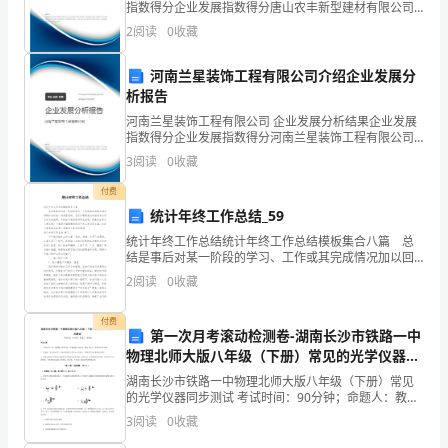
指数得分企业发展指数得分唐山农丰新型建材有限公司
门。
综合得分说明：企业发展指数根据企业规模、企业创
2
阅读
0
收藏
新、企业风险、企业活力四个维度对企业发展情况进行
外
评价。
河南兰星装饰工程有限公司介绍企业发展分
联
析报告
部
河南兰星装饰工程有限公司 企业发展分析结果企业发展
指数得分企业发展指数得分河南兰星装饰工程有限公司
综合得分说明：企业发展指数根据企业规模、企业创
的
3
阅读
0
收藏
新、企业风险、企业活力四个维度对企业发展情况进行
评价。
职
付费
统计年终工作总结_59
责
统计年终工作总结统计年终工作总结模板集合八篇 总
结是事后对某一阶段的学习、工作或其完成情况加以回
包
顾和分析的一种书面材料，它可以帮助我们有寻找学习
2
阅读
0
收藏
和工作中的规律，不妨坐下来好好写写总结吧。但是总
括
结有
付费
开
第一次月考滚动检测卷-湖南长沙市铁路一中
物理北师大版八年级（下册）常见的光学仪器同
展
步测试试题（含答案解析）
湖南长沙市铁路一中物理北师大版八年级（下册）常见
的光学仪器同步测试 考试时间：90分钟；命题人：教研
外
组考生注意：1、本卷分第I卷（选择题）和第Ⅱ卷（非选
3
阅读
0
收藏
择题）两部分，满分100分，考试时间90分钟2、
部