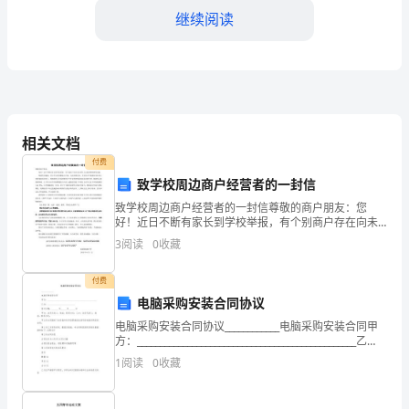
是
继续阅读
企
业
组
织
相关文档
中
付费
致学校周边商户经营者的一封信
负
意见；
致学校周边商户经营者的一封信尊敬的商户朋友：您
好！近日不断有家长到学校举报，有个别商户存在向未
责
成年人出售香烟和酒等问题。吸烟有害健康，青少年自
3
阅读
0
收藏
我判断能力不强，无法判断是非，其实青少年吸烟对身
与
3.企业对外推广与宣传
体和心理的
付费
外
电脑采购安装合同协议
部
电脑采购安装合同协议____________电脑采购安装合同甲
度。主要职责包括：
方：________________________________________________乙
合
方：________________
1
阅读
0
收藏
作