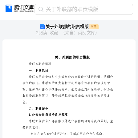
关
关于外联部的职责模版
于
关于外联部的职责模版
付费
外
2
阅读
收藏
（
来自
：
尚阅文库
）
联
部
的
职
责
模
外联部职责模版
版
一、职责概述