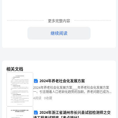
各
位
评
更多完整内容
委：
继续阅读
大
家
好！
相关文档
2024年养老社会化发展方案
首
2024年养老社会化发展方案____年养老社会化发展方案
先，
一、引言随着人口老龄化趋势的加剧，养老问题已成为
我国面临的重大挑战之一。为了满足老年人日益增长的
4
阅读
0
收藏
非
养老需求，提高养老服务质量，推动养老社会化发展已
会交往能力都有很大提高。
常
2024年浙江省湖州市长兴县试验检测师之交
通工程考试题库【考点提分】