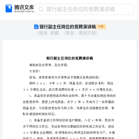
银
银行副主任岗位的竞聘演讲稿
行
银行副主任岗位的竞聘演讲稿
付费
副
1
阅读
收藏
（
来自
：
贤阅文档
）
主
任
岗
位
的
竞
尊敬的各位领导、各位评委：
大家好！
聘