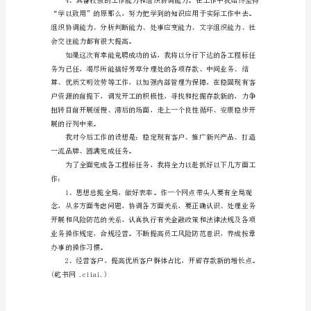
竞
聘
演
讲
稿
片新的天地。
尊
敬
的
各
位
领
导、