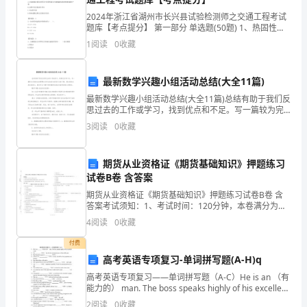
感
2024年浙江省湖州市长兴县试验检测师之交通工程考试
谢
题库【考点提分】 第一部分 单选题(50题) 1、热固性粉
末涂料成膜固化过程是（ ）。A.合成树脂在固化剂作用
1
阅读
0
收藏
市
下经烘烤成为不能熔融的质地坚
分
最新数学兴趣小组活动总结(大全11篇)
行
最新数学兴趣小组活动总结(大全11篇)总结有助于我们反
思过去的工作或学习，找到优点和不足。写一篇较为完
领
美的总结需要先对所总结的内容进行全面了解。通过阅
展的行列中来。
3
阅读
0
收藏
读这些总结范文，我们可以了解不同类型的总结在内容
和
导
期货从业资格证《期货基础知识》押题练习
给
一流品牌、圆满完成任务。
试卷B卷 含答案
予
期货从业资格证《期货基础知识》押题练习试卷B卷 含
答案考试须知：1、考试时间：120分钟，本卷满分为
我
100分。 2、请首先按要求在试卷的指定位置填写您的姓
作：
4
阅读
0
收藏
名、准考证号等信息。 3、请仔细阅读各种题目的
展
付费
高考英语专项复习-单词拼写题(A-H)q
示
高考英语专项复习——单词拼写题（A-C）He is an （有
自
能力的） man. The boss speaks highly of his excellent
work.He
2
阅读
0
收藏