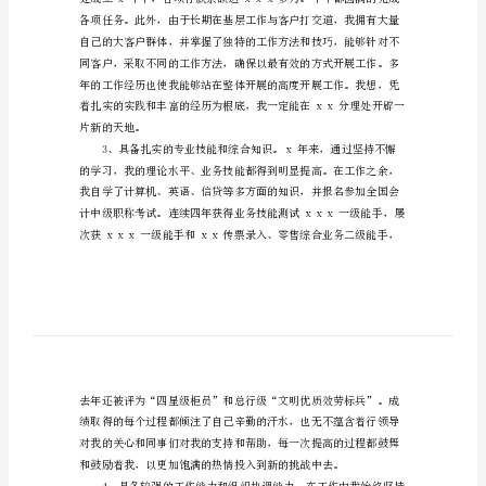
演
讲
稿
银
行
取在最短的时间内转正。
副
主
任
岗
位
的