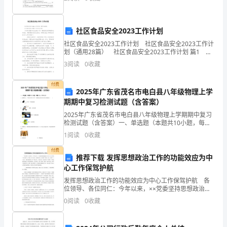
我
的
办事的操作习惯。
社区食品安全2023工作计划
时
社区食品安全2023工作计划 社区食品安全2023工作计
划（通用28篇） 社区食品安全2023工作计划 篇1 为
机！
切实加强食品卫生安全工作，确保居民身体健康和生命
3
阅读
0
收藏
(乾书网.ciiai.)
安全，确保辖区食品卫生安全，特
付费
2025年广东省茂名市电白县八年级物理上学
我
期期中复习检测试题（含答案）
叫
2025年广东省茂名市电白县八年级物理上学期期中复习
检测试题（含答案）一、单选题（本题共10小题，每题3
ｘ
分，共30分）1、如图所示，下列生活中的“影”与物理知
1
阅读
0
收藏
识的对应关系正确的是（ ）A．手影﹣平面
ｘ
付费
推荐下载 发挥思想政治工作的功能效应为中
ｘ，
心工作保驾护航
今
发挥思想政治工作的功能效应为中心工作保驾护航 各
位领导、各位同仁：今年以来，××党委坚持思想政治工
作是一切工作的“生命线”这一根本，以人为本，以效益为
年
0
阅读
0
收藏
本，以创建“效益、活力、和谐”××为本，坚持思想
ｘ