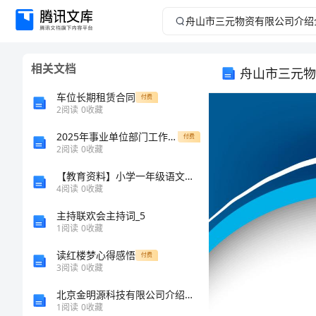
舟
山
相关文档
舟山市三元物
市
车位长期租赁合同
付费
三
2
阅读
0
收藏
2025年事业单位部门工作总结
元
付费
2
阅读
0
收藏
物
【教育资料】小学一年级语文教案《gkh》教案
4
阅读
0
收藏
资
主持联欢会主持词_5
1
阅读
0
收藏
有
读红楼梦心得感悟
付费
限
3
阅读
0
收藏
北京金明源科技有限公司介绍企业发展分析报告
公
1
阅读
0
收藏