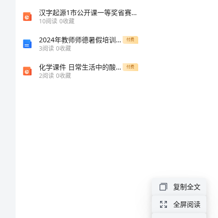
司
汉字起源1市公开课一等奖省赛课微课金奖PPT课件
10
阅读
0
收藏
介
2024年教师师德暑假培训心得体会
付费
3
阅读
0
收藏
绍
化学课件 日常生活中的酸和碱
付费
2
阅读
0
收藏
企
业
发
展
分
复制全文
析
全屏阅读
免责声明: