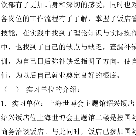
中，也找到了自己的缺点与缺乏，查漏补缺，总结了一些经验和教
训，为自己日后弥补缺乏指明了方向，使自己不断的提高自身的价
值，为以后自己就业奠定良好的根底。
（一）实习单位的介绍：
1．实习单位：上海世博会主题馆绍兴饭店
绍兴饭店位上海世博会主题馆二楼是按国际四星级标准建造的涉外
商务洽谈饭店。与此同时，饭店已参加国际“
规模大精致典雅的装潢美轮美唤，是新亚洲建筑风格的完美表达饭
店采用先进的红外线智能化管理，设身处地地为宾客提供温馨而超
前的效劳！这里有雅致、时尚的客房，豪华风气的大厅，亲切专业
的效劳，考究华美的顶级配置，和丰富的多地餐饮美食。
2．实习的部门：中餐厅