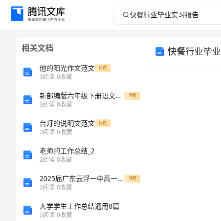
快
餐
相关文档
快餐行业毕业
行
他的阳光作文范文
付费
业
3
阅读
0
收藏
新部编版六年级下册语文看拼音写词语练习经典
毕
付费
3
阅读
0
收藏
业
台灯的说明文范文
付费
2
阅读
0
收藏
实
老师的工作总结_2
2
阅读
0
收藏
习
2025届广东云浮一中高一化学下册期末学业质量监测模拟试题含解析
付费
报
2
阅读
0
收藏
大学学生工作总结通用8篇
告
2
阅读
0
收藏