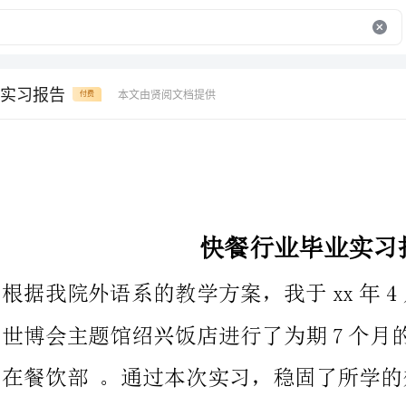
实习报告
本文由贤阅文档提供
付费
快餐行业毕业实习报告
根据我院外语系的教学方案，我于xx年4月-xx年11月，在上海
世博会主题馆绍兴饭店进行了为期7个月的专业，实习的岗位主要
在餐饮部。通过本次实习，稳固了所学的效劳
饮部有了更加贴身和深切的感受，同时也对饭店管理的根本职责和
各岗位的工作流程有了了解，掌握了饭店管理效劳工作的一些根本
技能，在实践中找到了理论知识与实际操作的结合点。在实习过程