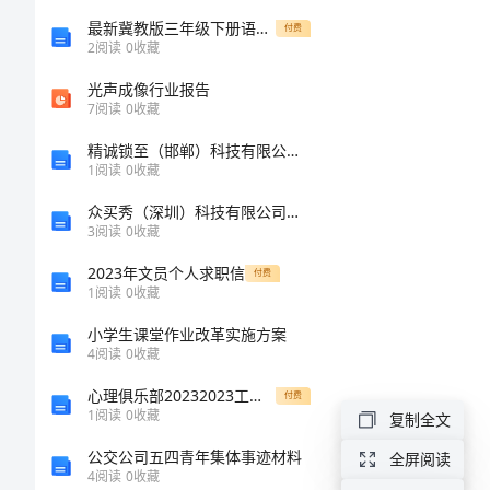
快
最新冀教版三年级下册语文阅读理解专项同步练习及答案
付费
2
阅读
0
收藏
餐
光声成像行业报告
行
7
阅读
0
收藏
业
精诚锁至（邯郸）科技有限公司介绍企业发展分析报告
1
阅读
0
收藏
毕
众买秀（深圳）科技有限公司介绍企业发展分析报告
业
3
阅读
0
收藏
实
2023年文员个人求职信
付费
习
1
阅读
0
收藏
报
小学生课堂作业改革实施方案
4
阅读
0
收藏
告
心理俱乐部20232023工作总结——筑梦青春，创新出彩
付费
根
1
阅读
0
收藏
复制全文
据
公交公司五四青年集体事迹材料
全屏阅读
4
阅读
0
收藏