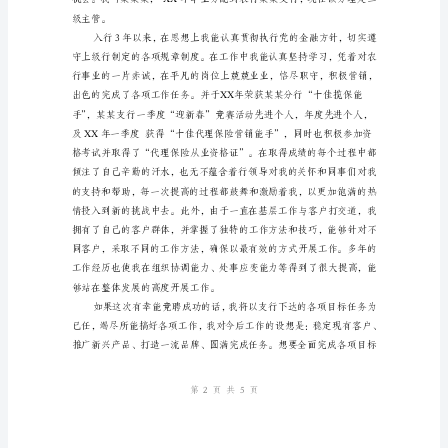
行
网
点
负
责
人
竞
聘
好
演
讲
最
新
范