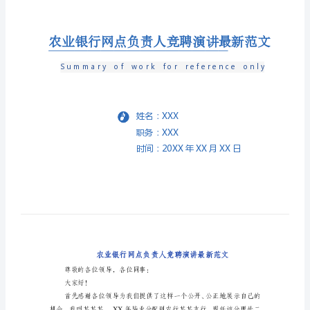
聘
演
讲
最
新
范
文
农
业
银