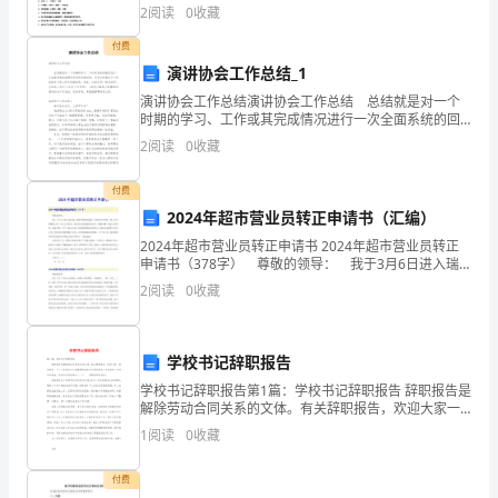
用0．5毫米及以上黑色字迹的钢笔或签字笔将主观题的
2
阅读
0
收藏
家
答案写在答题纸相应的答题区内。写在试题卷、
付费
好！
演讲协会工作总结_1
首
演讲协会工作总结演讲协会工作总结 总结就是对一个
时期的学习、工作或其完成情况进行一次全面系统的回
先
顾和分析的书面材料，它可以给我们下一阶段的学习和
2
阅读
0
收藏
工作生活做指导，因此，让我们写一份总结吧。总结怎
感
么
付费
谢
2024年超市营业员转正申请书（汇编）
2024年超市营业员转正申请书 2024年超市营业员转正
各
申请书（378字） 尊敬的领导： 我于3月6日进入瑞
丰园，根据生鲜部的需要，目前担任分割师一职，负责
位
2
阅读
0
收藏
鲜肉档工作。本人工作认真、细心且具有较强
领
学校书记辞职报告
导
学校书记辞职报告第1篇：学校书记辞职报告 辞职报告是
为
解除劳动合同关系的文体。有关辞职报告，欢迎大家一
起来借鉴一下！下面是我为大家整理的学校书记辞职报
1
阅读
0
收藏
告，仅供参考，欢迎大家阅读。学校书记辞职报告
我
付费
们
够站在整体发展的高度开展工作。