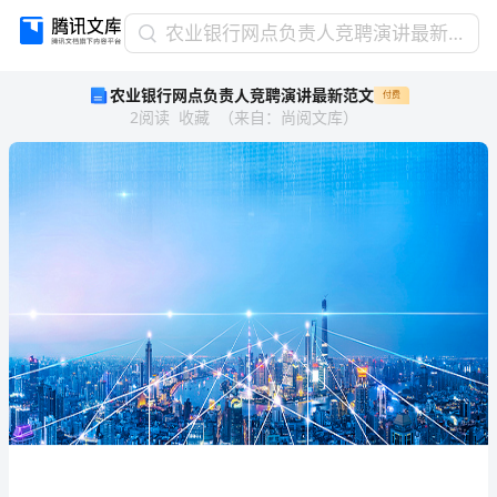
农
农业银行网点负责人竞聘演讲最新范文
业
农业银行网点负责人竞聘演讲最新范文
付费
银
2
阅读
收藏
（
来自
：
尚阅文库
）
行
网
点
负
责
人
竞