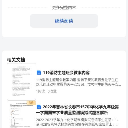
文
更多完整内容
好
尊
继续阅读
敬
的
各
位
相关文档
领
尊敬的各位领导，各位同事：
119消防主题班会教案内容
导，
大家好！
119消防主题班会教案内容 消防平安的教育要让学生在
各
欢乐的活动中掌握防火平安知识，增强学生的防火平安
防范意识，提高学生的自护自救能力。这里给大家提供
1
阅读
0
收藏
位
一些关于119消防班会教案，希望对大家有所帮助。 活
同
付费
2022年吉林省长春市157中学化学九年级第
级主管。
一学期期末学业质量监测模拟试题含解析
事：
2022-2023学年九上化学期末模拟试卷请考生注意：1．
大
请用2B铅笔将选择题答案涂填在答题纸相应位置上，请