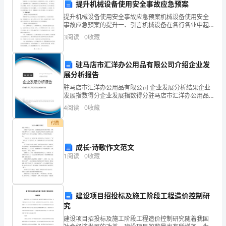
提升机械设备使用安全事故应急预案
提
提升机械设备使用安全事故应急预案机械设备使用安全
事故应急预案的提升一、引言机械设备在各行各业中起
供
着至关重要的作用，然而，由于操作不当、设备故障等
3
阅读
0
收藏
原因，机械设备使用安全事故时有发生。为了有效应对
了
这些事故
驻马店市汇洋办公用品有限公司介绍企业发
这
展分析报告
样
驻马店市汇洋办公用品有限公司 企业发展分析结果企业
发展指数得分企业发展指数得分驻马店市汇洋办公用品
一
有限公司综合得分说明：企业发展指数根据企业规模、
4
阅读
0
收藏
企业创新、企业风险、企业活力四个维度对企业发展情
个
况进
付费
公
成长·诗歌作文范文
开、
1
阅读
0
收藏
公
正
建设项目招投标及施工阶段工程造价控制研
究
地
建设项目招投标及施工阶段工程造价控制研究随着我国