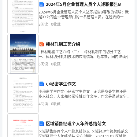
2024年5月企业管理人员个人述职报告B
临
2024年5月企业管理人员个人述职报告B尊敬的领导：我
是XX公司企业管理部门的一名管理人员，在过去的一年
诸
里，我担任了领导交办的各项工作，并全力以赴，积极
3
阅读
0
收藏
履行职责。经过努力和与团队的密切合作，我在以下几
多
挑
棒材轧钢工艺介绍
和管理水平。
战，
- 棒材轧钢工艺介绍（三） - 棒材轧制中的切分工艺 -
一、棒材切分轧制技术的应用情况 - 近年来，国内陆续引
包
6
阅读
0
收藏
括
气
模经营效益最大化。
小秘密学生作文
小秘密学生作文小秘密学生作文 无论是身处学校还是
候
五、展望未来
步入社会，大家都经常接触到作文吧，作文是通过文字
来表达一个主题意义的记叙方法。那么问题来了，到底
变
4
阅读
0
收藏
应如何写一篇优秀的作文呢？下面是小编精心整理的小
秘
化、
区域销售经理个人年终总结范文
资
发展：
区域销售经理个人年终总结范文_区域经理年终总结范文
区域经理个人年终总结 公布时间： 2023.11.03 区域销