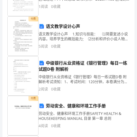
源
售经理个人年终总结范文。
1
阅读
0
收藏
短
付费
缺、
语文教学设计心声
粮
语文教学设计心声 1.知识与技能： ⑴简要复述小说
内容，培养学生的概括能力; ⑵分析和评价小说人物形
食
象，理解“心声”的含义。 『分析』此目标就是让学生
5
阅读
0
收藏
理清文章的思路并会复述情节，不断培
安
中级银行从业资格证《银行管理》每日一练
全
试题D卷 附解析
等
中级银行从业资格证《银行管理》每日一练试题D卷 附
解析考试须知：1、考试时间：120分钟，本卷满分为
问
100分。 2、请首先按要求在试卷的指定位置填写您的姓
2
阅读
0
收藏
名、准考证号等信息。 3、请仔细阅读各种题目的
题。
付费
劳动安全、健康和环境工作手册
在
劳动安全、健康和环境工作手册SAFETY HEALTH &
此
HOUSEKEEPING MANUAL 目录 第一章 总则
4
阅读
0
收藏
背