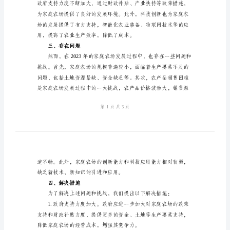
总
结
2024
年
家
庭
鉴和参考。
农
二、成果回顾
场
发
展
工
作