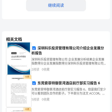
场
继续阅读
发
展
的
缺乏新技术、新知识
相关文档
关
四、解决措施
深圳科乐投资管理有限公司介绍企业发展分
键
析报告
一
深圳科乐投资管理有限公司 企业发展分析结果企业发展
指数得分企业发展指数得分深圳科乐投资管理有限公司
年，
综合得分说明：企业发展指数根据企业规模、企业创
2
阅读
0
收藏
新、企业风险、企业活力四个维度对企业发展情况进行
全
评价。
付费
东莞索菲特御景湾酒店前厅部实习报告 6
球
东莞索菲特御景湾酒店前厅部实习报告 6，但是我们至少
农
可以看到团队合作的影子。下半部分为法文 ACCOR。雅
高（AOOCR）法文中的意思是和谐，取意和上半部分一
5
阅读
0
收藏
业
样。正如前面提到的例子，强调团队合作。酒店
面
付费