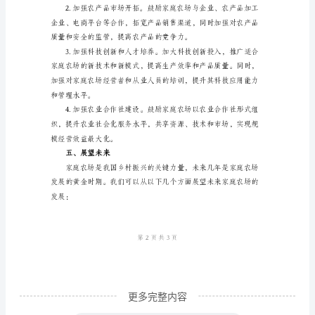
总
结
一、
背
三、存在问题
景
介
绍
2023
年
是
家
庭
更多完整内容
农