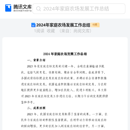
2024
2024年家庭农场发展工作总结
年
2024年家庭农场发展工作总结
付费
家
1
阅读
收藏
（
来自
：
尚阅文库
）
庭
农
场
发
展
工
一、背景介绍
作