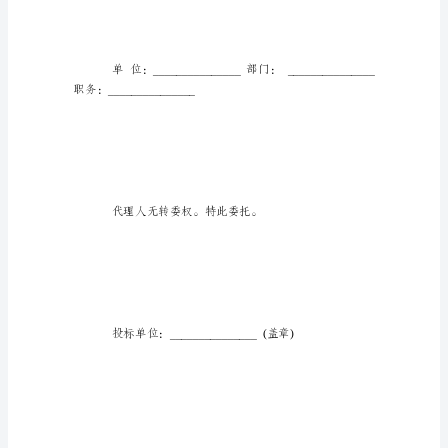
工
程
项
目
一切事务，我均予以承认。
授
权
委
托
书
标
准
范
本