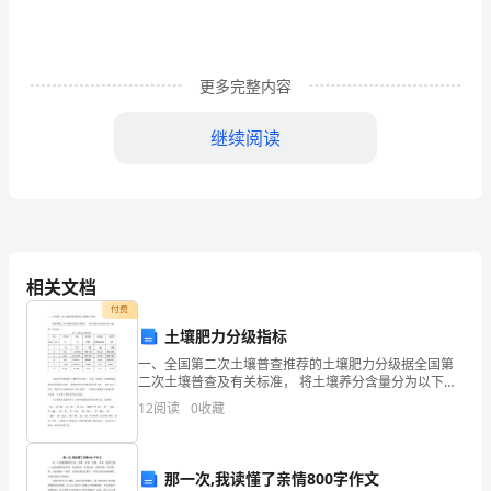
工
更多完整内容
程
项
继续阅读
目
授
年龄：_______________
权
委
相关文档
付费
托
土壤肥力分级指标
书
一、全国第二次土壤普查推荐的土壤肥力分级据全国第
二次土壤普查及有关标准， 将土壤养分含量分为以下级
标
别（见下表）。表 1 土壤养分分级标准项目有机质全氮
12
阅读
0
收藏
速效氮速效磷速效钾级别含量%%PPMPPM(P20
准
范
那一次,我读懂了亲情800字作文