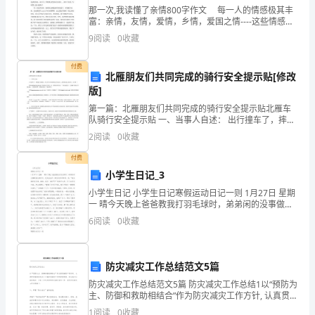
职务：_______________
那一次,我读懂了亲情800字作文 每一人的情感极其丰
本
富：亲情，友情，爱情，乡情，爱国之情----这些情感有
的单纯，有的复杂；有的浅淡，有的深厚；有的真挚，
(一)
9
阅读
0
收藏
有的虚假---然而，在我们成长过程中，有的
付费
北雁朋友们共同完成的骑行安全提示贴[修改
本
版]
第一篇：北雁朋友们共同完成的骑行安全提示贴北雁车
授
队骑行安全提示贴 一、当事人自述： 出行撞车了，摔得
暴土狼烟的，发出经历过此事的朋友们的总结，希望借
权
2
阅读
0
收藏
此提示朋友们：安全第一！ 呱呱(648794678)
委
付费
小学生日记_3
托
小学生日记 小学生日记寒假运动日记一则 1月27日 星期
一 晴今天晚上爸爸教我打羽毛球时，弟弟闲的没事做就
书
也跑过来，抢走爸爸手上的羽毛球和球拍，说：“我也要
6
阅读
0
收藏
打羽毛球，姐姐，我们一起打吧！”弟弟才
声
明：
防灾减灾工作总结范文5篇
我
防灾减灾工作总结范文5篇 防灾减灾工作总结1以“预防为
主、防御和救助相结合”作为防灾减灾工作方针, 认真贯彻
(姓
落实街道关于开展防灾减灾工作的安排部署, 结合我社区
1
阅读
0
收藏