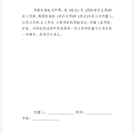
准
工
程
项
目
授
权
委
托
书
标
准