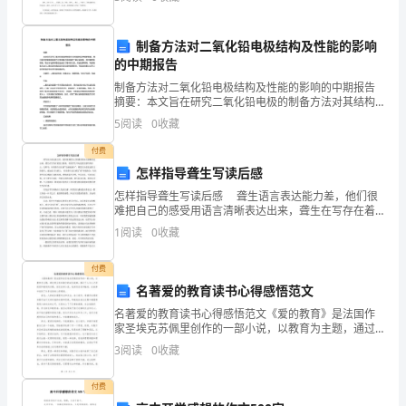
我的母校，走上工作岗位。在校3年是我思想、
究
制备方法对二氧化铅电极结构及性能的影响
背
的中期报告
景
制备方法对二氧化铅电极结构及性能的影响的中期报告
摘要：本文旨在研究二氧化铅电极的制备方法对其结构
和
及性能的影响。我们通过控制电极制备方法来制备不同
5
阅读
0
收藏
结构的二氧化铅电极，并对其表面形貌、电化学性质和
稳定性进
意
付费
怎样指导聋生写读后感
义：
怎样指导聋生写读后感 聋生语言表达能力差，他们很
锂
难把自己的感受用语言清晰表达出来，聋生在写存在着
很大困难。有的学生不知道读后感写些什么，怎样写；
1
阅读
0
收藏
有的聋生读后感"无感或感少"，整篇完全是复述原文的情
离
付费
子
名著爱的教育读书心得感悟范文
电
名著爱的教育读书心得感悟范文《爱的教育》是法国作
家圣埃克苏佩里创作的一部小说，以教育为主题，通过
池
男主角米歇尔的成长故事，探讨了人与人之间的爱和教
3
阅读
0
收藏
育的问题。读完这部小说，我深受启发和触动，在故事
（Li-
中找到了
付费