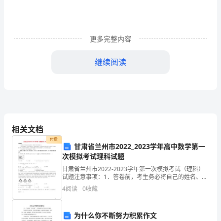
电
池
更多完整内容
Li3MnO4
正
继续阅读
极
材
测试等。
料
三、预期结果和创新性：
的
相关文档
付费
改
甘肃省兰州市2022_2023学年高中数学第一
次模拟考试理科试题
性
甘肃省兰州市2022-2023学年第一次模拟考试（理科）
有一定的实际应用价值和研究创新性。
及
试题注意事项：1．答卷前，考生务必将自己的姓名、准
考证号填写在答题卡上。2．回答选择题时，选出每小题
4
阅读
0
收藏
答案后，用铅笔把答题卡上对应题目的答案标号涂
电
化
为什么你不断努力积累作文