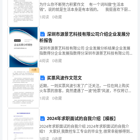
为什么你不断努力积累作文 有一个词叫做“生活本
学
钱”，说的就是生活本身是有本钱的。 我挺喜欢下厨房
的，忙的时候煮碗面，闲的时候煲碗汤。既有趣、安
性
1
阅读
0
收藏
康，味道也好。所以也总是乐得其所，自己动手是蛮开
心
能
深圳市源景艺科技有限公司介绍企业发展分
的
析报告
深圳市源景艺科技有限公司 企业发展分析结果企业发展
研
指数得分企业发展指数得分深圳市源景艺科技有限公司
综合得分说明：企业发展指数根据企业规模、企业创
究
4
阅读
0
收藏
新、企业风险、企业活力四个维度对企业发展情况进行
评价。
的
付费
买票风波作文范文
开
近期，一则买票风波引发了广泛关注。一位在网上购买
火车票的旅客，竟然遭遇了一波“抢票”风波，不仅将订单
题
被其他人顶替，而且还遭遇了客服无人回应等一系列问
1
阅读
0
收藏
题，引发了社会各界的关注和热议。买票作为出行的首
报
要任
告
2024年求职面试的自我介绍【模板】
一、
2024年求职面试的自我介绍 2024年求职面试的自我介
绍1 大家好,我数控车工专业的毕业生.很荣幸能够得到
研
这个面试的机会。时光飞逝，我将怀着青年的理想离开
3
阅读
0
收藏