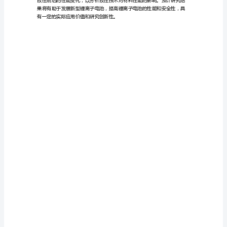
研
究
二、研究内容和方法：
的
开
题
报
能、电容性能等。
告
锂
离
子