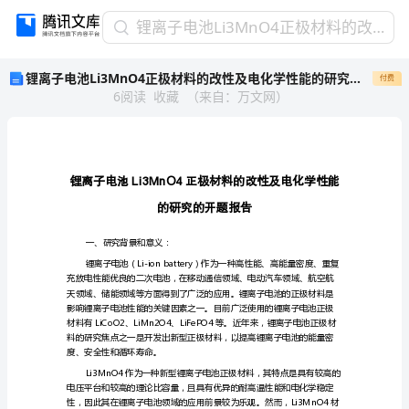
锂
锂离子电池Li3MnO4正极材料的改性及电化学性能的研究的开题报告
离
锂离子电池Li3MnO4正极材料的改性及电化学性能的研究的开题报告
付费
子
6
阅读
收藏
（
来自
：
万文网
）
电
池
Li3MnO4
正
极
Li3MnO4
材
料