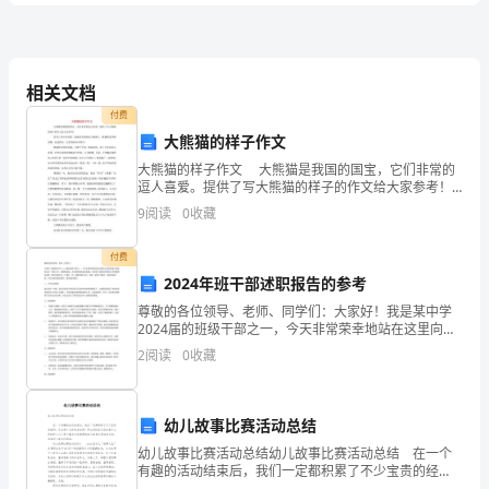
卷
含
相关文档
付费
A.①②③
答
大熊猫的样子作文
B.②③④
C.①③④
大熊猫的样子作文 大熊猫是我国的国宝，它们非常的
案
逗人喜爱。提供了写大熊猫的样子的作文给大家参考！
D.①②③④
世界上有许多动物，我最喜欢的就是大熊猫了。熊猫
9
阅读
0
收藏
既是珍稀动物，也是国宝，它们的故乡在
2024
A．实践
B．现实
付费
年
C．社会
2024年班干部述职报告的参考
D．自然
中
尊敬的各位领导、老师、同学们：大家好！我是某中学
2024届的班级干部之一，今天非常荣幸地站在这里向大
学
他
家呈现我们班级在过去一年的工作、成绩和收获。本次
A.合法，有助于警示其
学牛
2
阅读
0
收藏
述职报告旨在客观、详实地介绍我们所做的工作和取得
B.合法.教师有管理学生的权利
的成
教
C.不合法，侵犯了小强的人身权
D.不合法，侵犯了小强的受教育权
师
幼儿故事比赛活动总结
幼儿故事比赛活动总结幼儿故事比赛活动总结 在一个
资
有趣的活动结束后，我们一定都积累了不少宝贵的经
历，你会有什么样的总结呢？那么好的活动总结是什么