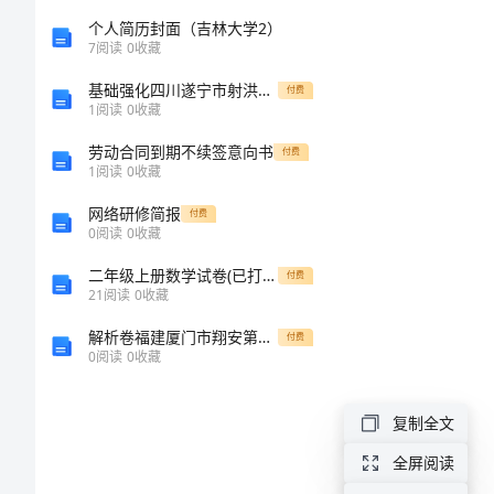
的
个人简历封面（吉林大学2）
7
阅读
0
收藏
退
基础强化四川遂宁市射洪中学数学七年级上册期末综合测评定向测评试题（解析卷）
付费
1
阅读
0
收藏
位
劳动合同到期不续签意向书
付费
1
阅读
0
收藏
减
网络研修简报
付费
法
0
阅读
0
收藏
二年级上册数学试卷(已打印)【精选文档】
爬
付费
21
阅读
0
收藏
坡
解析卷福建厦门市翔安第一中学物理八年级下册从粒子到宇宙专项测试试题（含详细解析）
付费
0
阅读
0
收藏
题
复制全文
新
全屏阅读
人