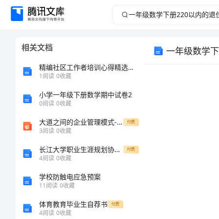
一
年
相关文档
一年级数学下
级
精编社区工作者培训心得精选范文集锦
数
1
阅读
0
收藏
小学一年级下册数学期中试卷2
学
0
阅读
0
收藏
下
大道之间的企业管理模式-梁长玉
付费
3
阅读
0
收藏
册
长江大学职业生涯规划协会元旦晚会总结报告
付费
4
阅读
0
收藏
220
还要减去1。
学校防触电应急预案
以
11
阅读
0
收藏
体育教育毕业生自荐书
付费
内
4
阅读
0
收藏