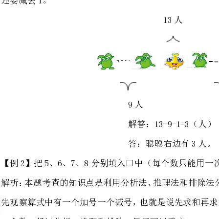
9人？人
解答：13-9-1=3（人）
答：聪聪右边有3人。
【例2】把5、6、7、8分别填入□中（每个数只能用一次），使等式成立。
先观察算式中有一个加号一个减号
一个数。经过分析、推理和排除，最后可以确定6+7-5=8符合条件。
解答：（答案不唯一）
【例3】在下面的O里填上适当的数，使每条线三个数相加的和都等于图中间的数。