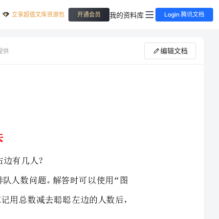
立享超值文库资源包
我的资料库
开通会员
Login 腾讯文档
编辑文档
提供
0以内的退位减法解答排队人数问题。解答时可以使用“图
示法”来理解题意（如下图）并分析，但是要注意不要忘记用总数减去聪聪左边的人数后，