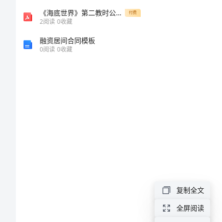
稿
《海底世界》第二教时公开课教学设计
付费
2
阅读
0
收藏
（一）
融资居间合同模板
0
阅读
0
收藏
出
口
退
税
办
税
员
培
复制全文
训
全屏阅读
讲