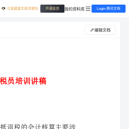
立享超值文库资源包
我的资料库
开通会员
Login 腾讯文档
编辑文档
业免抵退税的会计核算主要涉
到”应交税金--应交增值税”和”应收补贴款--出口退税”等科目。