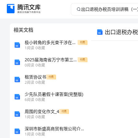
出
口
相关文档
出口退税办税
退
极小转角的多光束干涉在线测量
付费
税
1
阅读
0
收藏
2025届海南省万宁市第三中学高一化学上册期末质量检测模拟试题含解析
办
付费
0
阅读
0
收藏
税
租赁协议书
付费
2
阅读
0
收藏
员
少先队员暑假十课答案(完整版)
6
阅读
0
收藏
培
周围的变化作文_4
付费
训
1
阅读
0
收藏
深圳市新盛高商贸有限公司介绍企业发展分析报告
讲
1
阅读
0
收藏