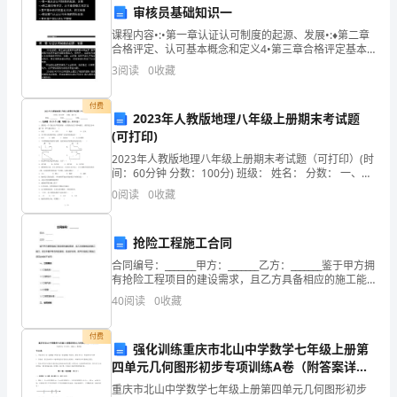
审核员基础知识一
入
课程内容•:•第一章认证认可制度的起源、发展•:♦第二章
合格评定、认可基本概念和定义4•第三章合格评定基本
工
方法、相关标准•:•第四章与认证认可有关的国际组织4•
业素养。
3
阅读
0
收藏
第五章中国认证认可管理wwwicaa.❶
作，
付费
兢
2023年人教版地理八年级上册期末考试题
(可打印)
兢
2023年人教版地理八年级上册期末考试题（可打印）(时
的工作能力。
间：60分钟 分数：100分) 班级： 姓名： 分数： 一、选
业
择题（共25个
0
阅读
0
收藏
业，
认
抢险工程施工合同
合同编号：_______甲方：_______乙方：_______鉴于甲方拥
真
三、自我反思
有抢险工程项目的建设需求，且乙方具备相应的施工能
力，双方本着平等互利的原则，经友好协商，就甲方抢
40
阅读
0
收藏
履
险工程施工项目达成如下合同：
行
付费
强化训练重庆市北山中学数学七年级上册第
自
四单元几何图形初步专项训练A卷（附答案详
解）
重庆市北山中学数学七年级上册第四单元几何图形初步