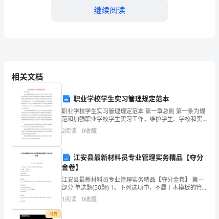
继续阅读
入
税
务
部
部门的发展做出了贡献。
相关文档
门
二、学习提升
以
职业学校学生实习管理规定范本
职业学校学生实习管理规定范本 第一章总则 第一条为规
来，
范和加强职业学校学生实习工作，维护学生、学校和实
习单位的合法权益，提高技术技能人才培养质量，增强
我
2
阅读
0
收藏
学生社会责任感、创新精神和实践能
下几方面的努力：
一
江安县最新材料员专业管理实务精品【夺分
直
金卷】
江安县最新材料员专业管理实务精品【夺分金卷】 第一
积
部分 单选题(50题) 1、下列选项中，不属于木模板的管
理形式的是（ ）A.“四统一”管理法B.“四包”管理法C.集中
极
1
阅读
0
收藏
有针对性的服务。
管理法D.模板专业队管理法
投
付费