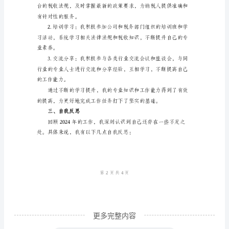
报
告
尊
敬
的
收秩序和社会公正。
领
导：
您
好！
自
从
我
更多完整内容
加