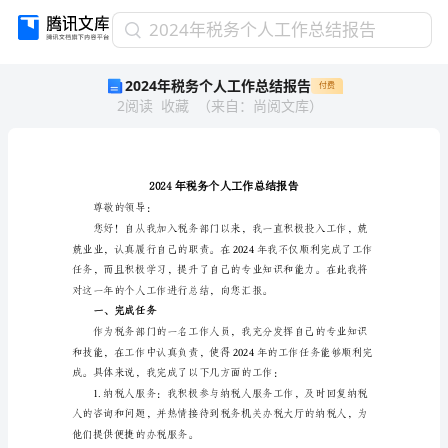
2024
2024年税务个人工作总结报告
年
2024年税务个人工作总结报告
付费
税
2
阅读
收藏
（
来自
：
尚阅文库
）
务
个
人
工
作
总
尊敬的领导：
结