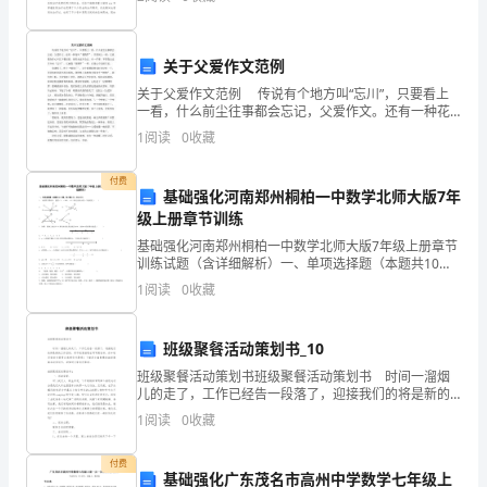
么写呢？下面是小编帮大家整理的困难职工救助申请
的
书，
“三
关于父爱作文范例
八
关于父爱作文范例 传说有个地方叫“忘川”，只要看上
一看，什么前尘往事都会忘记，父爱作文。还有一种花
国
叫“蔓腾罗”，只要闻上一闻，它就像在你心中扎下根似
1
阅读
0
收藏
的，使你永远不会忘。有一件事，不管我去过多少回“
际
付费
基础强化河南郑州桐柏一中数学北师大版7年
劳
级上册章节训练
动
基础强化河南郑州桐柏一中数学北师大版7年级上册章节
训练试题（含详细解析）一、单项选择题（本题共10小
妇
题，每小题2分，共20分）1、下列四个图形中，能用
1
阅读
0
收藏
∠1，∠AOB，∠O三种方法表示同一个角的是（
女
班级聚餐活动策划书_10
节”。
班级聚餐活动策划书班级聚餐活动策划书 时间一溜烟
下
儿的走了，工作已经告一段落了，迎接我们的将是新的
工作目标，何不赶紧趁现在写写策划书。你知道写策划
1
阅读
0
收藏
书需要注意哪些问题吗？下面是小编整理的班级聚餐活
面
动
付费
为
基础强化广东茂名市高州中学数学七年级上