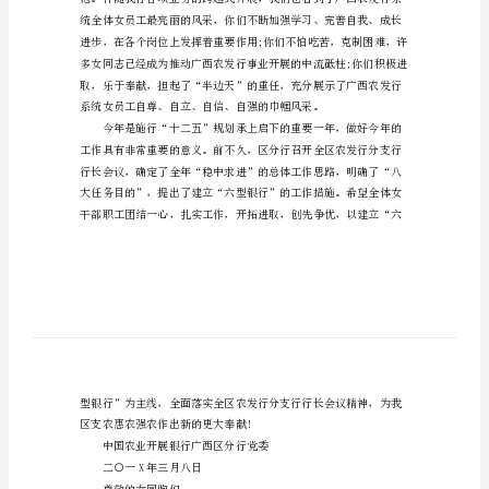
信
全区农发行系统女员工：
范
文
关
于
三
八
妇
女
节
的