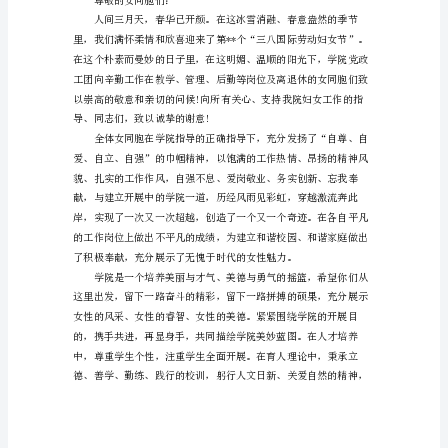
慰
问
信
范
文
人
间
三
月
天，
春
华