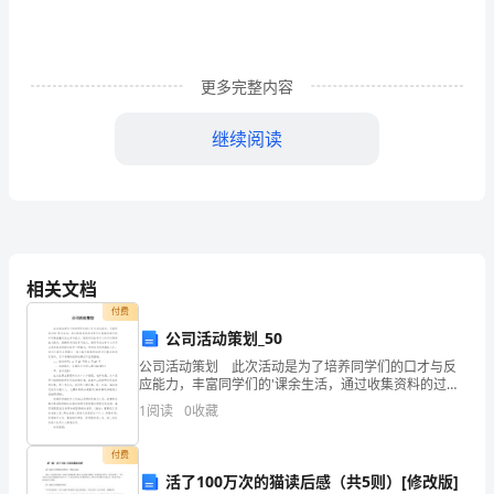
已
开
颜。
更多完整内容
在
继续阅读
这
冰
区支农惠农强农作出新的更大奉献!
雪
中国农业开展银行广西
消
相关文档
二○一X年三月八日
融、
付费
尊敬的女同胞们：
公司活动策划_50
春
公司活动策划 此次活动是为了培养同学们的口才与反
意
应能力，丰富同学们的'课余生活，通过收集资料的过程
可以提高同学们的知识储备量及自主学习能力，使同学
1
阅读
0
收藏
们在学习之外可以得到能力提升，缓解同学们的学习压
盎
力，
付费
然
活了100万次的猫读后感（共5则）[修改版]