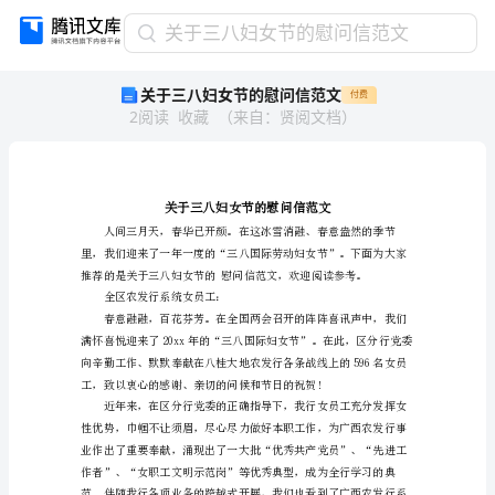
关
关于三八妇女节的慰问信范文
于
关于三八妇女节的慰问信范文
付费
三
2
阅读
收藏
（
来自
：
贤阅文档
）
八
妇
女
节
的
慰
问