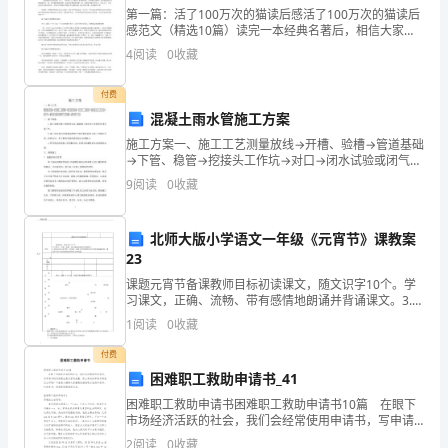
的
第一篇：活了100万次的猫读后感活了100万次的猫读后
感范文（精选10篇）读完一本经典名著后，相信大家都
季
积累了属于自己的读书感悟，需要回过头来写一写读后
4
阅读
0
收藏
感了。千万不能认为读后感随便应付就可以，下面是小
导、同志们，致以诚挚的谢意!
节
付费
里，
混凝土雨水管施工方案
我
施工方案一、施工工艺测量放线→开槽、验槽→管道基础
→下管、稳管→挖接头工作坑→对口→闭水试验或闭气试
验→回填土方 二、施工准备 1.施工前做好施工图纸的
们
9
阅读
0
收藏
会审，编制施工组织设计及做好技术交底工作。
迎
北师大版小学语文一年级《元宵节》课教案
来
23
了
课题元宵节备课教师目标初读课文，随文识字10个。学
习课文，正确、流畅、带有感情地朗诵并背诵课文。3.初
步认识元宵节的一些风俗。感觉元宵节的快乐及过节时
一
1
阅读
0
收藏
的融融亲情，激发学生对中华民族的
年
付费
困难职工救助申请书_41
一
困难职工救助申请书困难职工救助申请书10篇 在眼下
市场经济活跃的社会，我们会经常使用申请书，写申请
度
书的时候要注意内容的完整。那么相关的申请书到底怎
2
阅读
0
收藏