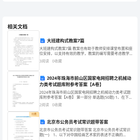
建
C.100mm
《矿
D.50mm
业
相关文档
工
料一般不包括()
大班建构式教案7篇
程
A.法律关系的证明材料
大班建构式教案7篇 教案也有助于教师安排课堂布置和座
位安排，以支持有效的教学，教案的编写需要考虑教学
管
B.规范.标准及技术资料
方法的多样性，以满足不同学生的需求，下面是小编为
3
阅读
0
收藏
您分享的大班建构式教案7篇，感谢您的参阅。
C.事件发生的时间和地点
理
D.事件经过的相关证明
2024年珠海市前山区国家电网招聘之机械动
与
力类考试题库附参考答案【A卷】
3、矿业工程施工合同变更时，承包人在施工中提出合理
实
2024年珠海市前山区国家电网招聘之机械动力类考试题
库附参考答案【A卷】 第一部分 单选题(50题) 1、在下列
务》
滚动轴承的滚动体中，极限转速最高的是( )A.圆柱滚子B.
2
阅读
0
收藏
A.项目经理
球C.圆锥滚子D.球
模
付费
B.设计负责人
北京市公务员考试常识题带答案
拟
C.施工负责人
北京市公务员考试常识题带答案 北京市公务员考试常识
试
题(一) 1、以下对中国绘画艺术家的表述不正确的
是： A、唐代的吴道子被称为“画圣” B、当代画家徐