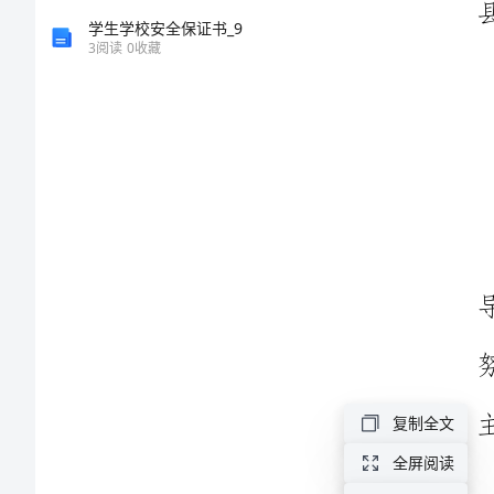
及
学生学校安全保证书_9
3
阅读
0
收藏
工
作
计
划
县
医
疗
保
复制全文
障
全屏阅读
局