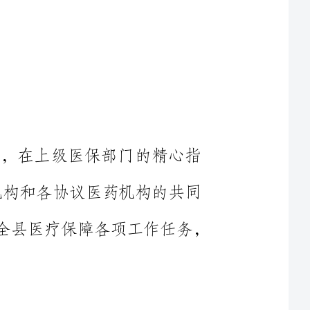
xxxx年，在县委、县政府的坚强领导下，在上级医保部门的精心指
导下，在县直相关部门、各乡镇、医保经办机构和各协议医药机构的共同
努力下，履职尽责，真抓实干，较好地完成了全县医疗保障各项工作任务，
一是保持医保基金总体良好运行。xxxx年，全县职工医保参保
x.xxxx万人，城乡居民医保参保人数xx.xxxx万人，生育保险参保人数