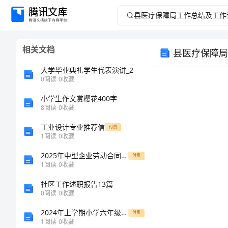
县
医
相关文档
县医疗保障局
疗
大学毕业典礼学生代表演讲_2
保
0
阅读
0
收藏
小学生作文赏樱花400字
障
8
阅读
0
收藏
局
工业设计专业推荐信
付费
1
阅读
0
收藏
工
2025年中型企业劳动合同模板推广倡议书
付费
1
阅读
0
收藏
作
社区工作述职报告13篇
总
0
阅读
0
收藏
2024年上学期小学六年级工作总结
付费
结
1
阅读
0
收藏