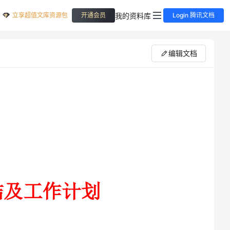
立享超值文库资源包
我的资料库
开通会员
Login 腾讯文档
编辑文档