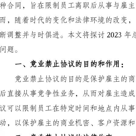
一、竞业禁止协议的目的和作用：
议可以限制员工在特定时间和地点内从事相同或类似的
动，以保护雇主的商业机密、客户资源和经营优势。
二、竞业禁止协议的法律约束：