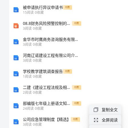
假
被申请执行异议申请书
付费
15
阅读
0
收藏
设
08.8财务风险预警控制的相关研究前沿
付费
世
3
阅读
0
收藏
界
金华市时鹰商务咨询服务有限公司介绍企业发展分析报告
3
阅读
0
收藏
上
河南辽诺建设工程有限公司介绍企业发展分析报告
没
3
阅读
0
收藏
有
学校教学建筑调查报告
付费
树
1
阅读
0
收藏
作
二建《建设工程法规及相关知识》测试题D卷（附解析）
付费
2
阅读
0
收藏
文
部编版七年级上册语文知识点归纳
付费
假
24
阅读
0
收藏
复制全文
设
公司应急管理制度【精选】
全屏阅读
付费
多。
3
阅读
0
收藏