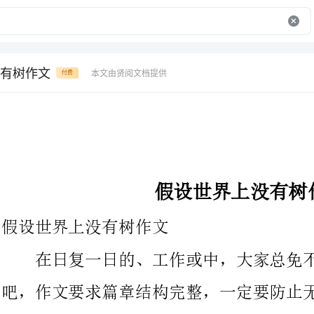
有树作文
本文由贤阅文档提供
付费
假设世界上没有树作文
假设世界上没有树作文
在日复一日的、工作或中，大家总免不了要接触或使用作文
吧，作文要求篇章结构完整，一定要防止无结尾作文的出现。相信
许多人会觉得作文很难写吧，下面是的假设世界上没有树作文，希
望对大家有所帮助。
假设世界上没有树。树，是很有用的。可以做纸，可以做木房