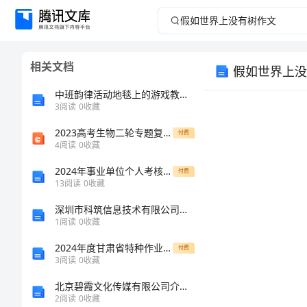
假
如
相关文档
假如世界上没
世
中班韵律活动地毯上的游戏教案反思
界
3
阅读
0
收藏
2023高考生物二轮专题复习与测试专题一第2讲细胞的基本结构和物质运输课件
上
付费
4
阅读
0
收藏
没
2024年事业单位个人考核年度总结
付费
13
阅读
0
收藏
有
深圳市科筑信息技术有限公司介绍企业发展分析报告
1
阅读
0
收藏
树
2024年度甘肃省特种作业操作证低压电工作业自我检测试卷B卷附答案
付费
作
3
阅读
0
收藏
北京碧霞文化传媒有限公司介绍企业发展分析报告
文
2
阅读
0
收藏