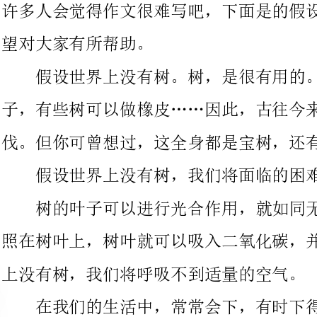
子，有些树可以做橡皮……因此，古往今来，有无数的树被人类砍
伐。但你可曾想过，这全身都是宝树，还有的更加大的功能。
假设世界上没有树，我们将面临的困难呢？
树的叶子可以进行光合作用，就如同无数个空气过滤器。阳光
照在树叶上，树叶就可以吸入二氧化碳，并释放出氧气。假设世界
上没有树，我们将呼吸不到适量的空气。
在我们的生活中，常常会下，有时下得很大，这样，会有大量
的泥土被侵蚀，从而形成泥石流。但种了树的地方却不同，树的根
会横七竖八地长在地下，使土壤更结实。另外，树也会吸收多余的
水份，让土壤不会被雨水“里应外合”地冲走。假设世界上没有
树，高原将不复存在，而且所有的河、江、海的含沙量将比黄河还