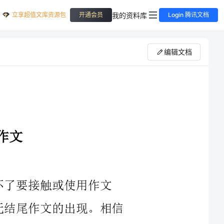
立享超值文库资源包
我的资料库
开通会员
Login 腾讯文档
编辑文档