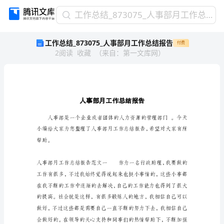
工
工作总结_873075_人事部月工作总结报告
作
工作总结_873075_人事部月工作总结报告
付费
总
2
阅读
收藏
（
来自
：
第一文库网
）
结
_873075_
人
事
部
月
工