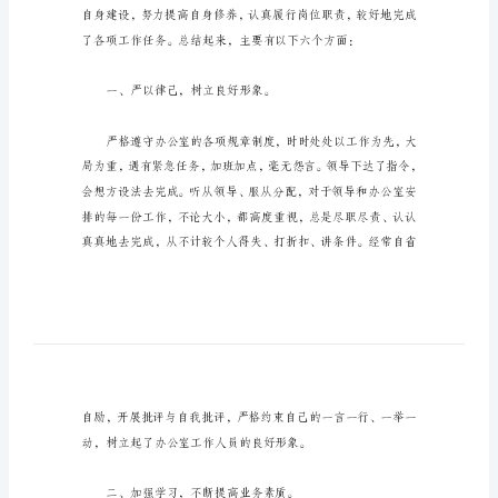
作
帮助。
总
结
报
告
人
事
部
月
工
作