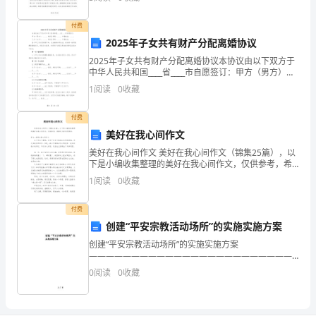
了
遇，负重奋进，趁势而上，
人
付费
2025年子女共有财产分配离婚协议
事
2025年子女共有财产分配离婚协议本协议由以下双方于
四、人事管理方面。
部
中华人民共和国____省____市自愿签订：甲方（男方）：
____，身份证号码：____，户籍地址：____。乙方（女
1
阅读
0
收藏
方）：____，身份证号码：_
月
付费
工
美好在我心间作文
作
美好在我心间作文 美好在我心间作文（锦集25篇），以
下是小编收集整理的美好在我心间作文，仅供参考，希
总
望对大家有所帮助。篇1：美好在我心间作文 在今年这个
1
阅读
0
收藏
暑假，发生了许多令我难以忘怀的
结
付费
报
创建“平安宗教活动场所”的实施实施方案
创建“平安宗教活动场所”的实施实施方案
告，
——————————————————————————
作者：
希
0
阅读
0
收藏
——————————————————————————
日期： 关于创建“平安宗
望