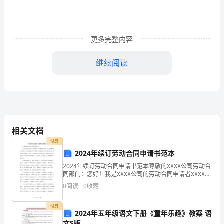
者
团
更多完整内容
体
的
继续阅读
人
力
资
相关文档
源
付费
的
2024年续订劳动合同申请书范本
2024年续订劳动合同申请书范本尊敬的XXXX公司劳动合
管
同部门：您好！我是XXXX公司的劳动合同申请者XXXX。
我非常荣幸地与XXXX公司在过去的两年时间里共同成长
理
0
阅读
0
收藏
和发展。在这期间，我深刻地体会到了X
部
付费
2024年五年级语文下册《童年乐趣》教案 语
门
文S版