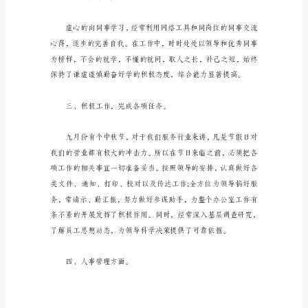
总
结
一、严以律己，树立
报
告
人
事
部
是
一
个
企
业
或