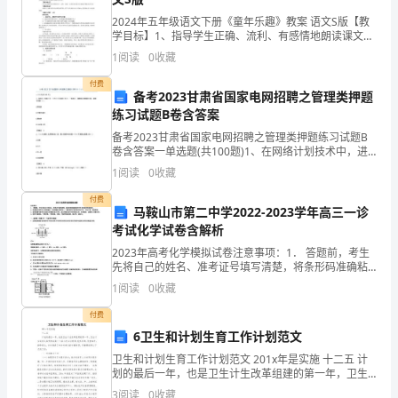
2024年五年级语文下册《童年乐趣》教案 语文S版【教
。
学目标】1、指导学生正确、流利、有感情地朗读课文，
认识生字“嗡、勉”积累“毫不厌倦、一本正经、专心致志”
今
1
阅读
0
收藏
等词语。2、指导学生通过默读课文，抓住课文
天
付费
备考2023甘肃省国家电网招聘之管理类押题
练习试题B卷含答案
小
三、积极工作，完成
备考2023甘肃省国家电网招聘之管理类押题练习试题B
编
卷含答案一单选题(共100题)1、在网络计划技术中，进
行时间与成本优化时，一般地说，随着施工周期的缩
1
阅读
0
收藏
给
短，直接费用是（ ）。A.降低的B.不增不减
付费
大
马鞍山市第二中学2022-2023学年高三一诊
考试化学试卷含解析
家
2023年高考化学模拟试卷注意事项：1． 答题前，考生
先将自己的姓名、准考证号填写清楚，将条形码准确粘
为
贴在考生信息条形码粘贴区。2．选择题必须使用2B铅笔
1
阅读
0
收藏
填涂；非选择题必须使用0．5毫米黑色字迹的签字
您
付费
整
6卫生和计划生育工作计划范文
卫生和计划生育工作计划范文 201x年是实施 十二五 计
理
划的最后一年，也是卫生计生改革组建的第一年，卫生
计生局将认真贯彻县委十二届六次会议精神，抢抓机
3
阅读
0
收藏