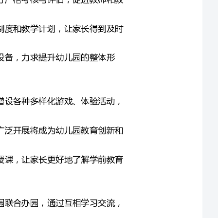
进设施升级：按照需求和实际情况，更新部分设施设备，力求提升幼儿园的整体形
多样化教学活动：针对幼儿的身心特征和个体差异，增设各种多样化游戏、体验活动，
科技教育：关注现代教育发展，相关科技教育课程的广泛开展将成为幼儿园教育创新和
家长教育：开展家长教育活动，邀请业内专家为家长授课，让家长更好地了解学前教育
推进联合办园：积极开展校园活动，促进与其他幼儿园联合办园，通过互相学习交流，
家园联动：将教育与家长之间的距离变的更加近，开展各种家园联手活动，让家长更好
区服务：及时整合社区资源，为社区居民提供优质高效的教育服务，弘扬幼儿园品
职工的健康：积极开展健康相关知识以及各类保健活动，关注教职工的心理健