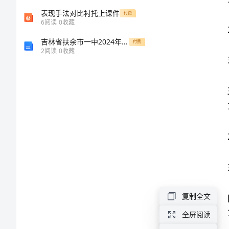
3.
计
表现手法对比衬托上课件
付费
象。
6
阅读
0
收藏
三、丰富活动
划
1.
吉林省扶余市一中2024年高一上学期第一次诊断性考试生物试题（含答案）
付费
2
阅读
0
收藏
范
2.
文
3.
2023
四、拓展社交
幼
1.
儿
2.
园
秋
3.
季
复制全文
五、管理后勤
园
1.
全屏阅读