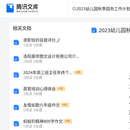
2023
幼
相关文档
2023幼儿
儿
求职信的自我评价_2
园
1
阅读
0
收藏
秋
洛阳美伴图文设计有限公司介绍企业发展分析报告
2
阅读
0
收藏
季
2024年高三班主任年终个人期末工作总结
付费
3
阅读
0
收藏
园
一、明确目标
高管培训心得体会
付费
2
阅读
0
收藏
务
二、优化管理
1.
友情如歌六年级作文
付费
工
5
阅读
0
收藏
2.
蚂蚁的精神800字作文
付费
作
1
阅读
0
收藏