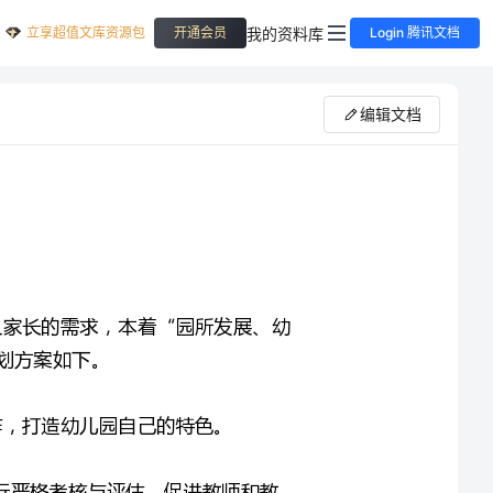
立享超值文库资源包
我的资料库
开通会员
Login 腾讯文档
编辑文档
为了更好地做好幼儿教育工作，提高教学质量，满足孩子及家长的需求，本着“园所发展、幼
完善制度：健全幼儿园各项制度，规范管理流程，实行严格考核与评估，促进教师和教
加强宣传：增设宣传专员，提前公布幼儿园各项规章制度和教学计划，让家长得到及时