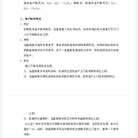
现
场
管
一、销售大厅现场客户接待模式
理
规
到表》
定
时间先后顺序接待客户。
为
打
造
位。
体
现
“快
速、
BA，…BA。
221212