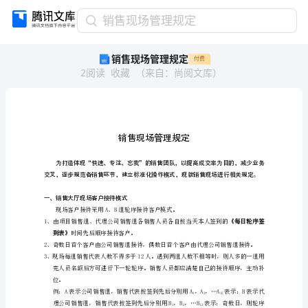
销
销售现场管理规定
售
销售现场管理规定
付费
现
2
阅读
收藏
（
来自
：
尚阅文库
）
场
管
理
规
定
销
售