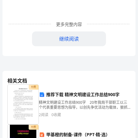
交
率
更多完整内容
为
目
继续阅读
的，
上的；
3)
减
少
业
相关文档
名额。
付费
务
推荐下载 精神文明建设工作总结900字
4、接待标准
交
精神文明建设工作总结900字 20年我局干部职工以三
个代表重要思想为指导，以创先争优活动为载体，狠抓
叉，
诚信商务建设，扎扎实实地开展了文明单位创建活动，
2
阅读
0
收藏
并取得明显实效。 现将我局精神文明建设工作做如下
逐
30天内
1)
付费
●
步
甲基橙的制备-课件（PPT·精·选）