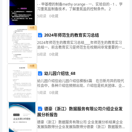
- - 甲基橙的制备methy orange - 一、实验目的 - 1 、学
计顺
规
习重氮盐制备技术，了解重氮盐的控制条件。 2
5
阅读
0
收藏
范
各
付费
2024年师范生的教育实习总结
销
按严重违纪处理，情节严重的辞退。
2024年师范生的教育实习总结____年师范生的教育实习
总结一、前言教育实习是师范生在校期间非常重要的一
售
●
部分，通过实习可以将理论知识与实践相结合，提高教
0
阅读
0
收藏
学能力和从教素养。在____年的教育实习中，我作
环
待，
付费
节，
幼儿园介绍信_68
建
幼儿园介绍信幼儿园介绍信模板6篇 在日新月异的现代
社会中，各种介绍信频频出现，介绍信是机关团体、企
待资格。
立
事业单位派人到其他单位联系工作、了解情况或参加各
1
阅读
0
收藏
种社会活动时用的函件。那么，怎么去写介绍信呢？下
●
标
面
算其
德豪（浙江）数据服务有限公司介绍企业发
准
展分析报告
化
德豪（浙江）数据服务有限公司 企业发展分析结果企业
发展指数得分企业发展指数得分德豪（浙江）数据服务
有限公司综合得分说明：企业发展指数根据企业规模、