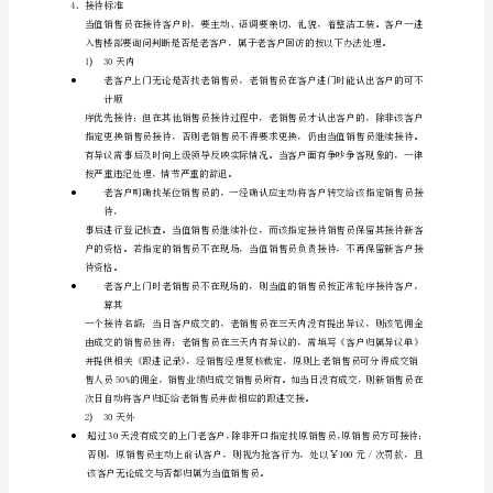
专
二、客户接待规定
注、
1、岗位
忘
我”
入口与销售前台之间。
的
2、换岗
销
售
团
待客户。
3、轮空
队，
遇以下情况按轮空处理：
以
1)
提
2)
高
成