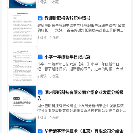
操
2
阅读
0
收藏
企业创新、企业风险、企业活力四个维度对企业发展情
作
况进
教师辞职报告辞职申请书
模
教师辞职报告辞职申请书老师辞职报告辞职申请书1敬重
式，
2)
30天外
的校长： 您好! 首先感谢您长期以来对我工作的关
切、支持与确定。我自20xx年xx月进入xx中学，至今已
1
阅读
0
收藏
●
30
现
经在这个大家庭中工作学习了八个年头，
就
小学一年级新年日记六篇
该客户无论成交与否都归属为当值销售
销
小学一年级新年日记六篇【篇一】小学一年级新年日
记 春节是除旧岁，迎新春的节日，过年的时候，大街
售
小巷张灯结彩。我高兴极了，能开心的吃和玩，还能美
2
阅读
0
收藏
美的拿压岁钱呢。 原来压岁钱还有来历呢。在我国民
现
间，每
场
湖州壹昕科技有限公司介绍企业发展分析报
告
进
湖州壹昕科技有限公司 企业发展分析结果企业发展指数
得分企业发展指数得分湖州壹昕科技有限公司综合得分
行
说明：企业发展指数根据企业规模、企业创新、企业风
1
阅读
0
收藏
险、企业活力四个维度对企业发展情况进行评价。该企
相
业的
华新清宇环保技术（北京）有限公司介绍企