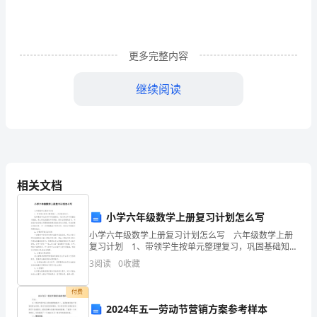
作
总
更多完整内容
结
继续阅读
落
之所以取得以上成绩，主要缘于以下几点
实
一、加强学习，不断提高全员素质
安
全
相关文档
主
“”
体，
小学六年级数学上册复习计划怎么写
”
小学六年级数学上册复习计划怎么写 六年级数学上册
强
复习计划 1、带领学生按单元整理复习，巩固基础知
识。 教师要按单元抓准知识的重难点，进行相关知识
化
3
阅读
0
收藏
的整合与链接，使之形成完整的知识网络。例如应用
安
付费
2024年五一劳动节营销方案参考样本
全