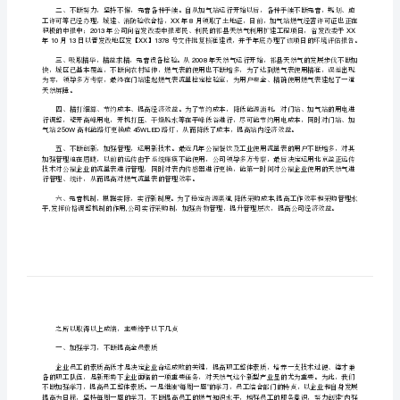
度工作总结
终
XX
工
作
元，上交税款万元。
383
总
回顾全年工作，主要有以下几项：
结
[修
改
62
版]
300
第
XX8
一