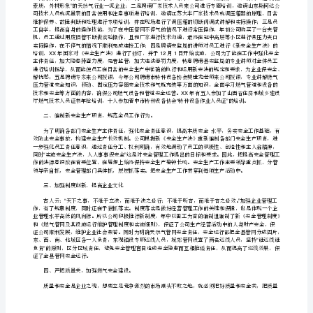
篇：
1013XX1378
燃
2008
气
天然屏障。
公
司
门
250W45WLED
站
(配
气
行管理、统计，从而提高对燃气流量表的管理效率。
站)
,,
年
终
工