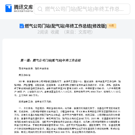
燃
燃气公司门站(配气站)年终工作总结[修改版]
气
燃气公司门站(配气站)年终工作总结[修改版]
付费
公
2
阅读
收藏
（
来自
：
文库吧
）
司
门
站
(配
气
()
站)
落实安全主体，强化安全责任
年