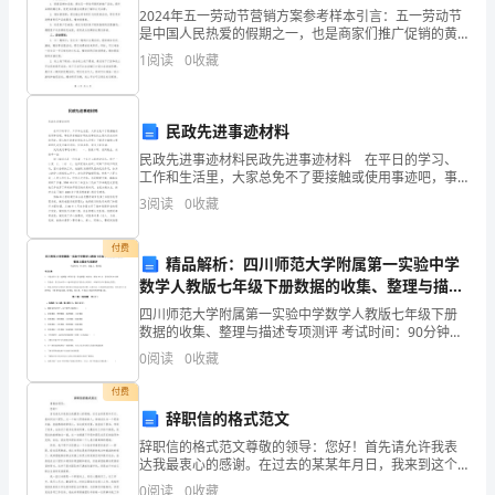
2024年五一劳动节营销方案参考样本引言：五一劳动节
责
是中国人民热爱的假期之一，也是商家们推广促销的黄
金时期。通过巧妙的营销策略，可以吸引更多消费者前
1
阅读
0
收藏
任
来购买产品或服务，提高品牌知名度并增加销售额。下
面是
度
民政先进事迹材料
工
民政先进事迹材料民政先进事迹材料 在平日的学习、
二、编制新安全生产职责，规范全员工作行为。
工作和生活里，大家总免不了要接触或使用事迹吧，事
作
迹具有概括标明先进事迹的主要内容或材料的用途。那
3
阅读
0
收藏
么相关的事迹到底怎么写呢？下面是小编精心整理的民
总
政
付费
结
精品解析：四川师范大学附属第一实验中学
数学人教版七年级下册数据的收集、整理与描述
“”
XX
专项测评试卷（含答案详解版）
四川师范大学附属第一实验中学数学人教版七年级下册
数据的收集、整理与描述专项测评 考试时间：90分钟；
年，
命题人：教研组考生注意：1、本卷分第I卷（选择题）
0
阅读
0
收藏
和第Ⅱ卷（非选择题）两部分，满分100分，考试时间
在
三、加强制度创新，提高企业文化
付费
董
辞职信的格式范文
辞职信的格式范文尊敬的领导：您好！首先请允许我表
事
达我最衷心的感谢。在过去的某某年月日，我来到这个
团队，从一个初入职场的新人，悄悄成长为一个经验丰
0
阅读
0
收藏