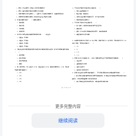
市
（
区）
考
姓名
考
准
证号
试
………
年初级银行从业资格考试《银行管理》全真模拟试题
2024
密
……….………
《银
卷含答案
…
封
………………
考试须知
行
：
…
线
………………
1、考试时间：120分钟，本卷满分为100分。
管
…
内
……..………
………
理》
不
………………
…….
全
单选题
本题共
小题
每题
分
共计
准
………………
一、
（
90
，
0.5
，
45
答
…….
真
1、（）商业银行考评体系中的核心指标。
更多完整内容
题
……………
A、经济资本
模
继续阅读
B、经济增加值
拟
C、资本预期收益率