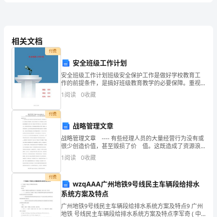
D、税后净利润
试
题
相关文档
类非银行金融机构。
付费
A、财务公司
B
安全班级工作计划
B、证券公司
安全班级工作计划班级安全保护工作是做好学校教育工
卷
作的前提条件，是搞好班级教育教学的必要保障。重视
C、期货公司
班级安全管理和对学生进行经常性的安全教育及自我保
1
阅读
0
收藏
护教育，这样才能使学校和班级有一个安全、稳定的教
D、保险公司
含
育教学环
付费
战略管理文章
答
A、业务部门是内部控制的“第二道防线”
战略管理文章 ---- 有些经理人员的大量经营行为没有或
很少创造价值，甚至毁损了价 值。这既造成了资源浪
B
案
费，也使人们对他们产生了严重的怀疑。这些问 题后
1
阅读
0
收藏
管
面隐藏的含义是什么呢？那就是不管你声称自己
C、内部控制
2024
管
D、内控
付费
wzqAAA广州地铁9号线民主车辆段给排水
年
系统方案及特点
发现的问题
初
广州地铁9号线民主车辆段给排水系统方案及特点9 广州
地铁 号线民主车辆段给排水系统方案及特点李军奇 ( 中