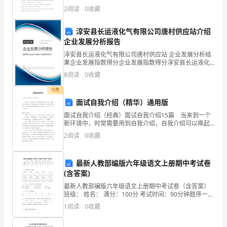
级
铁第一勘察设计院集团有限公司 环境设备处，陕西 西安
2
阅读
0
收藏
710043) 、、: 9 ，摘 要针对
银
淳安县长运液化气有限公司唐村供应站介绍
行
企业发展分析报告
淳安县长运液化气有限公司唐村供应站 企业发展分析结
从
果企业发展指数得分企业发展指数得分淳安县长运液化
气有限公司唐村供应站综合得分说明：企业发展指数根
业
8
阅读
0
收藏
据企业规模、企业创新、企业风险、企业活力四个维度
对企
资
付费
面试自我介绍（精华）通用版
B、债权
格
面试自我介绍（经典）面试自我介绍15篇 当来到一个
新环境中，时常需要用到自我介绍，自我介绍可以唤起
考
他人对我们的兴趣。如何编写一段个性的自我介绍？下
2
阅读
0
收藏
面是小编精心整理的面试自我介绍，仅供参考，欢迎大
试
10、教育储蓄存款属于（）定期储蓄存款。
《银
最新人教部编版六年级语文上册期中考试卷
A、整存整取
(含答案)
行
B、整存零取
最新人教部编版六年级语文上册期中考试卷（含答案）
班级： 姓名： 满分：100分 考试时间：90分钟题序一二
管
C、零存整取
三四五六七八九总分得分一、 看拼音，写词语。dàn
1
阅读
0
收藏
shēng hu
理》
D、存本取息