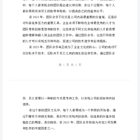
合
是唯一的选择。
作，
共
创
佳
绩
2023
年，
团
加速团队的成长和发展。
队
合
作
已