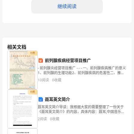
过
继续阅读
去
的
单
佳绩。
打
相关文档
付费
独
前列腺疾病经营项目推广
斗，
- 前列腺炎经营项目推广 - - - 一、前列腺疾病推广的意义
1、前列腺的生理功能2、前列腺疾病的危害性二、推广
团
前期准备
10
阅读
0
收藏
和生存的关键因素之一。
队
付费
的
聂耳英文简介
聂耳英文简介导读：我根据大家的需要整理了一份关于
力
《聂耳英文简介》的内容，具体内容：聂耳,中国音乐
家，中华人民共和国国歌《义勇军进行曲》的作曲者。
2
阅读
0
收藏
量
下面是我给大家整理的，供大家参阅!聂耳简介Nie Er
越