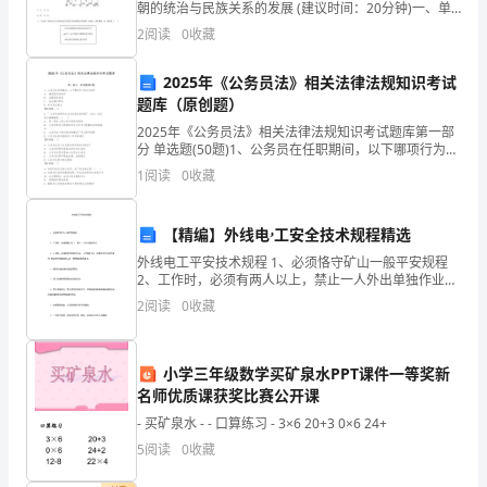
朝的统治与民族关系的发展 (建议时间：20分钟)一、单
项选择题1．[xx·聊城]宋朝儿童念的《神童诗》一开头就
是
2
阅读
0
收藏
是“天子重英豪，文章教尔曹；万般皆下品，唯
一
2025年《公务员法》相关法律法规知识考试
题库（原创题）
种
2025年《公务员法》相关法律法规知识考试题库第一部
梦
分 单选题(50题)1、公务员在任职期间，以下哪项行为是
允许的?A: 兼职营利性组织B: 泄露国家秘密C: 依法履行
1
阅读
0
收藏
想，
职务D: 参与非
而
【精编】外线电ۥ工安全技术规程精选
是
外线电工平安技术规程 1、必须恪守矿山一般平安规程
2、工作时，必须有两人以上，禁止一人外出单独作业。
唯
3、工作前，必须将使用的各种工具、工件预备齐全，检
2
阅读
0
收藏
查是否符合使用要求, 禁止使用有缺陷的工
一
的
小学三年级数学买矿泉水PPT课件一等奖新
名师优质课获奖比赛公开课
选
- 买矿泉水 - - 口算练习 - 3×6 20+3 0×6 24+
择。
5
阅读
0
收藏