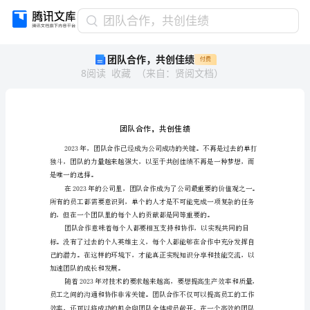
团
团队合作，共创佳绩
队
团队合作，共创佳绩
付费
合
8
阅读
收藏
（
来自
：
贤阅文档
）
作，
共
创
佳
绩
团
队