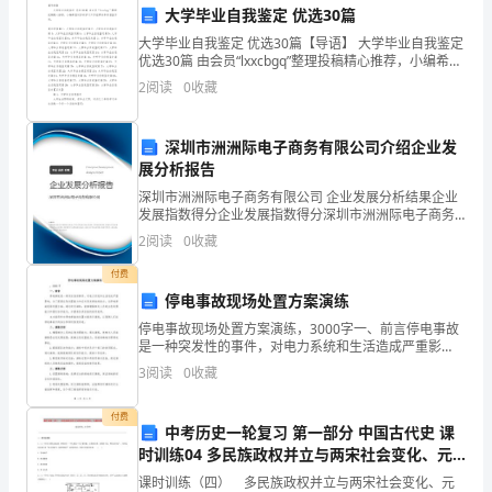
大学毕业自我鉴定 优选30篇
来
大学毕业自我鉴定 优选30篇【导语】 大学毕业自我鉴定
越
优选30篇 由会员“lxxcbgq”整理投稿精心推荐，小编希望
对你的学习工作能带来参考借鉴作用。【目录】篇1：大
2
阅读
0
收藏
学毕业自我鉴定篇2：
强
大，
深圳市洲洲际电子商务有限公司介绍企业发
展分析报告
以
深圳市洲洲际电子商务有限公司 企业发展分析结果企业
至
发展指数得分企业发展指数得分深圳市洲洲际电子商务
有限公司综合得分说明：企业发展指数根据企业规模、
2
阅读
0
收藏
企业创新、企业风险、企业活力四个维度对企业发展情
于
况进
付费
共
停电事故现场处置方案演练
停电事故现场处置方案演练，3000字一、前言停电事故
创
是一种突发性的事件，对电力系统和生活造成严重影
响。为了提高应急处置能力和应对突发事故的能力，在
佳
3
阅读
0
收藏
停电事故现场处置方面，通过进行演练，能够增强相关
人员的
绩
付费
中考历史一轮复习 第一部分 中国古代史 课
不
时训练04 多民族政权并立与两宋社会变化、元
朝的统治与练习 岳麓版
课时训练（四） 多民族政权并立与两宋社会变化、元
再