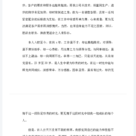
公司实习生辞职申请信范文1
范
各位领导：
文
您好!
公
司
实
习
生
辞
精力。
职
申
请
信