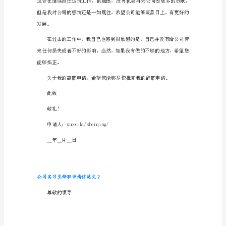
范
文
公
司
愿辞去职务，换做更适合之人来弥补。
实
习
生
辞
职
申
请
信
范