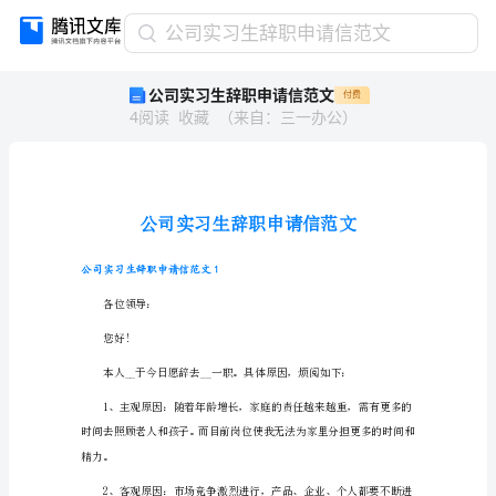
公
公司实习生辞职申请信范文
司
公司实习生辞职申请信范文
付费
实
4
阅读
收藏
（
来自
：
三一办公
）
习
生
辞
职
申
请
信