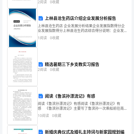
阅
2
阅读
0
收藏
分，考试时间90分钟2、答卷前，考生务必用0
如
公司实习生辞职申请信范文2
上林县沧生药店介绍企业发展分析报告
下：
上林县沧生药店 企业发展分析结果企业发展指数得分企
1、
业发展指数得分上林县沧生药店综合得分说明：企业发
尊敬的领导:
展指数根据企业规模、企业创新、企业风险、企业活力
1
阅读
0
收藏
四个维度对企业发展情况进行评价。该企业的综合评价
主
得分
观
原
精选暑期三下乡支教实习报告
2
阅读
0
收藏
因：
随
着
阅读《鲁滨孙漂流记》有感
年
阅读《鲁滨孙漂流记》有感阅读《鲁滨孙漂流记》有
感 《鲁滨孙漂流记》主要写了鲁滨孙一次乘船前往南
美洲，不幸的是中途遇上了大风，船上的同伴都海里
龄
10
阅读
0
收藏
了，只有他一个人流落在荒岛。他凭着自己坚强的毅
力，乐观的态
增
新婚庆典仪式及婚礼主持词与新家园规划编