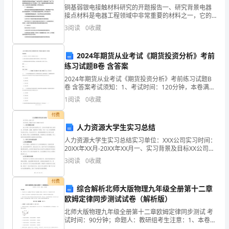
铜基弱银电接触材料研究的开题报告一、研究背景电器
日
接点材料是电器工程领域中非常重要的材料之一，它的
性能直接影响着电器设备的可靠性和寿命。因此，制备
3
阅读
0
收藏
愿
高质量的电器接点材料已成为研究热点之一。铜基弱银
电接触材
能够指正。
辞
2024年期货从业考试《期货投资分析》考前
练习试题B卷 含答案
去
2024年期货从业考试《期货投资分析》考前练习试题B
__
卷 含答案考试须知：1、考试时间：120分钟，本卷满分
为100分。 2、请首先按要求在试卷的指定位置填写您的
此致
1
阅读
0
收藏
一
姓名、准考证号等信息。 3、请仔细阅读各
付费
职。
人力资源大学生实习总结
敬礼!
具
人力资源大学生实习总结实习单位：XXX公司实习时间：
20XX年XX月-20XX年XX月一、实习背景及目标XX公司是
申请人：xuexila/shenqing/
体
一家知名的互联网公司，以技术和创新为核心竞争力，
3
阅读
0
收藏
涉及电商、金融、旅游等多个领域。作为一
原
付费
__年__月__日
综合解析北师大版物理九年级全册第十二章
因，
欧姆定律同步测试试卷（解析版）
烦
北师大版物理九年级全册第十二章欧姆定律同步测试 考
试时间：90分钟；命题人：教研组考生注意：1、本卷分
第I卷（选择题）和第Ⅱ卷（非选择题）两部分，满分100