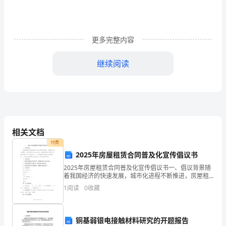
文
1
更多完整内容
各
继续阅读
位
领
导：
人。
您
相关文档
好!
付费
本
2025年房屋租赁合同普及化宣传倡议书
2025年房屋租赁合同普及化宣传倡议书一、倡议背景随
人
着我国经济的快速发展，城市化进程不断推进，房屋租
赁市场日益繁荣。为维护租赁双方的合法权益，加强房
__
1
阅读
0
收藏
屋租赁合同管理，提高合同普及率，我们特发起《____
发展。
于
铜基弱银电接触材料研究的开题报告
今